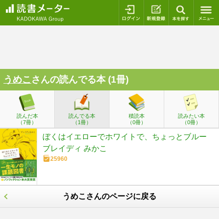
ログイン
新規登録
本を探
うめこ
さんの読んでる本 (1冊)
読んだ本
読んでる本
積読本
読みたい本
（7冊）
（1冊）
（0冊）
（0冊）
ぼくはイエローでホワイトで、ちょっとブルー
ブレイディ みかこ
25960
うめこさんのページに戻る