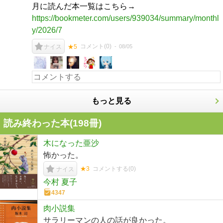
月に読んだ本一覧はこちら→
https://bookmeter.com/users/939034/summary/monthl
y/2026/7
コメント(
0
)
08/05
ナイス
★5
もっと見る
読み終わった本(
198
冊)
木になった亜沙
怖かった。
★3
コメントする(
0
)
ナイス
今村 夏子
4347
肉小説集
サラリーマンの人の話が良かった。