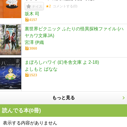
★2
コメントする(
0
)
ナイス
坂木 司
4157
裏世界ピクニック ふたりの怪異探検ファイル (ハ
ヤカワ文庫JA)
宮澤 伊織
3060
まぼろしハワイ (幻冬舎文庫 よ 2-18)
よしもと ばなな
1523
もっと見る
読んでる本(
0
冊)
表示する内容がありません