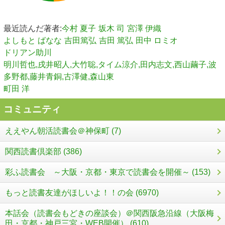
最近読んだ著者:
今村 夏子
坂木 司
宮澤 伊織
よしもと ばなな
吉田篤弘
吉田 篤弘
田中 ロミオ
ドリアン助川
明川哲也,戌井昭人,大竹聡,タイム涼介,田内志文,西山繭子,波
多野都,藤井青銅,古澤健,森山東
町田 洋
コミュニティ
ええやん朝活読書会＠神保町 (7)
関西読書倶楽部 (386)
彩ふ読書会 ～大阪・京都・東京で読書会を開催～ (153)
もっと読書友達がほしいよ！！の会 (6970)
本話会（読書会もどきの座談会）＠関西阪急沿線（大阪梅
田・京都・神戸三宮・WEB開催） (610)