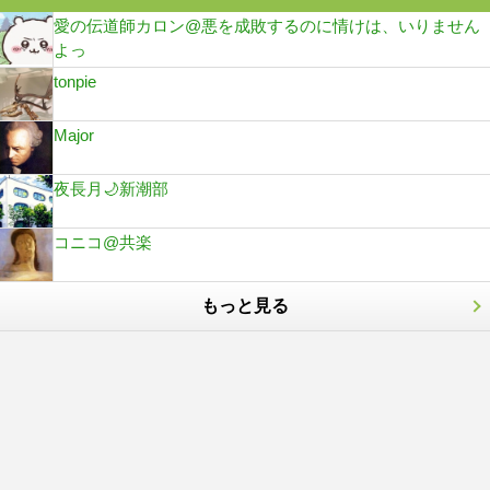
愛の伝道師カロン@悪を成敗するのに情けは、いりません
よっ
tonpie
Major
夜長月🌙新潮部
コニコ@共楽
もっと見る