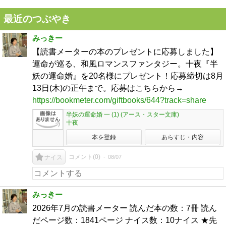
最近のつぶやき
みっきー
【読書メーターの本のプレゼントに応募しました】
運命が巡る、和風ロマンスファンタジー。十夜『半
妖の運命婚』を20名様にプレゼント！応募締切は8月
13日(木)の正午まで。応募はこちらから→
https://bookmeter.com/giftbooks/644?track=share
半妖の運命婚 一 (1) (アース・スター文庫)
十夜
本を登録
あらすじ・内容
コメント(
0
)
08/07
ナイス
みっきー
2026年7月の読書メーター 読んだ本の数：7冊 読ん
だページ数：1841ページ ナイス数：10ナイス ★先