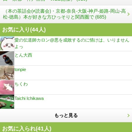
（本の茶話会(≠読書会)・京都-奈良-大阪-神戸-姫路-岡山-高
松-徳島）本が好きな方ひっそりと関西圏で (685)
お気に入り(
44
人)
愛の伝道師カロン@悪を成敗するのに情けは、いりません
よっ
とん大西
tonpie
ちくわ
Taichi Ichikawa
もっと見る
お気に入られ(
41
人)