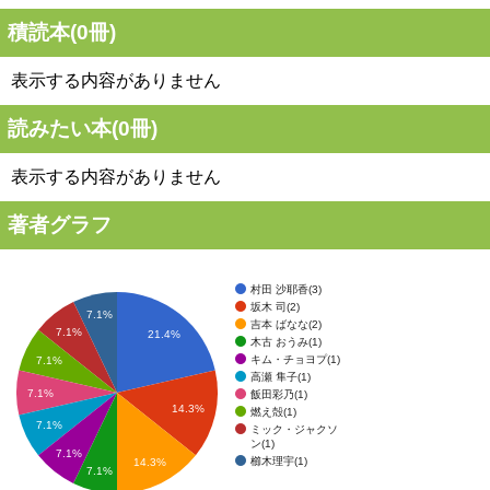
積読本(
0
冊)
表示する内容がありません
読みたい本(
0
冊)
表示する内容がありません
著者グラフ
村田 沙耶香(3)
坂木 司(2)
7.1%
吉本 ばなな(2)
7.1%
21.4%
木古 おうみ(1)
キム・チョヨプ(1)
7.1%
高瀬 隼子(1)
7.1%
飯田彩乃(1)
14.3%
燃え殻(1)
7.1%
ミック・ジャクソ
ン(1)
7.1%
櫛木理宇(1)
14.3%
7.1%