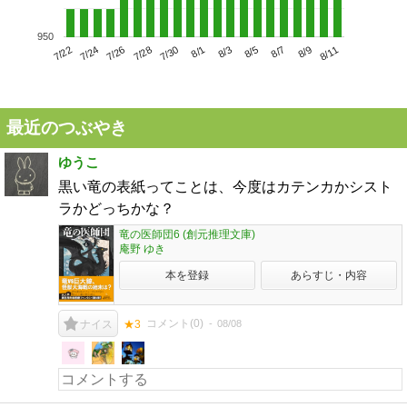
950
7/26
8/1
8/7
7/22
7/28
8/3
8/9
7/24
7/30
8/5
8/11
最近のつぶやき
ゆうこ
黒い竜の表紙ってことは、今度はカテンカかシスト
ラかどっちかな？
竜の医師団6 (創元推理文庫)
庵野 ゆき
本を登録
あらすじ・内容
コメント(
0
)
08/08
ナイス
★3