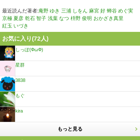
最近読んだ著者:
庵野 ゆき
三浦 しをん
麻宮 好
蝉谷 めぐ実
京極 夏彦
乾石 智子
浅葉 なつ
枡野 俊明
おかざき真里
紅玉 いづき
お気に入り(
72
人)
しっぽ(ФωФ)
星群
3838
もぐ
kira
もっと見る