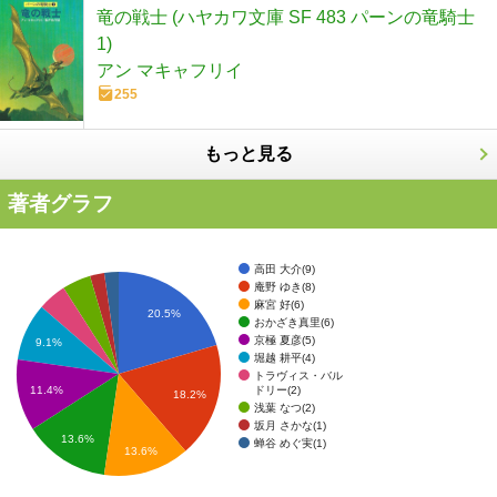
竜の戦士 (ハヤカワ文庫 SF 483 パーンの竜騎士
1)
アン マキャフリイ
255
もっと見る
著者グラフ
高田 大介(9)
庵野 ゆき(8)
麻宮 好(6)
20.5%
おかざき真里(6)
京極 夏彦(5)
9.1%
堀越 耕平(4)
トラヴィス・バル
ドリー(2)
11.4%
18.2%
浅葉 なつ(2)
坂月 さかな(1)
13.6%
蝉谷 めぐ実(1)
13.6%