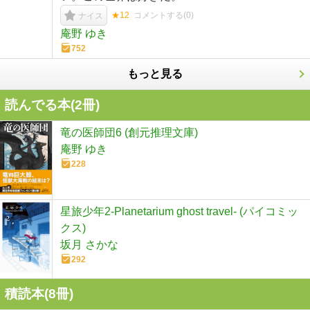
★12
コメントする(
0
)
ナイス
庵野 ゆき
752
もっと見る
読んでる本(
2
冊)
竜の医師団6 (創元推理文庫)
庵野 ゆき
228
星旅少年2-Planetarium ghost travel- (パイコミッ
クス)
坂月 さかな
292
積読本(
8
冊)