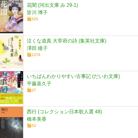
花闇 (河出文庫 み 29-1)
皆川 博子
525
泣くな道真 大宰府の詩 (集英社文庫)
澤田 瞳子
1274
いちばんわかりやすい古事記 (だいわ文庫)
平藤喜久子
27
西行 (コレクション日本歌人選 48)
橋本美香
52