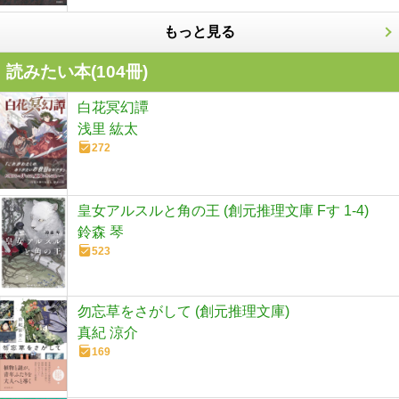
もっと見る
読みたい本(
104
冊)
白花冥幻譚
浅里 紘太
272
皇女アルスルと角の王 (創元推理文庫 Fす 1-4)
鈴森 琴
523
勿忘草をさがして (創元推理文庫)
真紀 涼介
169