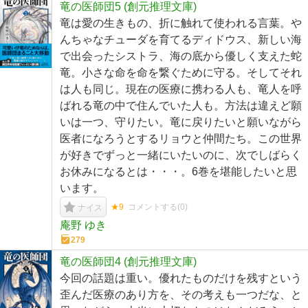
竜の医師団5 (創元推理文庫)
竜は愛の生きもの、折に触れて使われる言葉。や
んちゃなチューダを育てるディドウス、新しい海
で出会ったシストラ、海の底から優しく支えた蛇
竜。小さな命を命を繋ぐために守る。そしてそれ
は人も同じ。現在の医療に携わる人も、竜人を呼
ばれる竜の中で住んでいた人も。方法は違えど願
いは一つ、守りたい。竜に戻りたいと願いながら
医者になろうとするリョウと仲間たち。この世界
が好きでずっと一緒にいたいのに、次でしばらく
お休みになるとは・・・。6巻を堪能したいと思
います。
★9
コメントする(
0
)
ナイス
庵野 ゆき
279
竜の医師団4 (創元推理文庫)
今回の話題は重い。優れたものだけを残すという
歪んだ医療のあり方を、その考えも一つだな、と