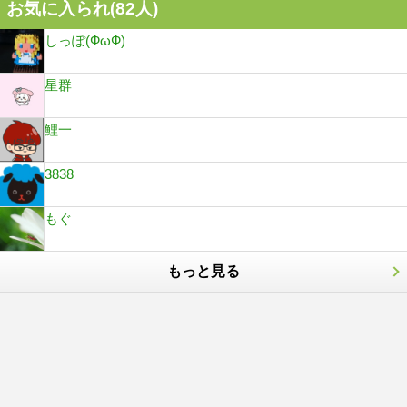
お気に入られ(
82
人)
しっぽ(ФωФ)
星群
鯉一
3838
もぐ
もっと見る