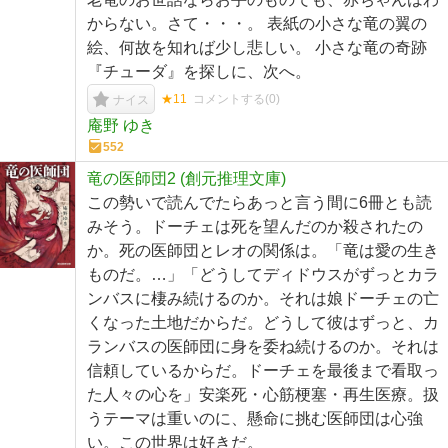
からない。さて・・・。 表紙の小さな竜の翼の
絵、何故を知れば少し悲しい。 小さな竜の奇跡
『チューダ』を探しに、次へ。
★11
コメントする(
0
)
ナイス
庵野 ゆき
552
竜の医師団2 (創元推理文庫)
この勢いで読んでたらあっと言う間に6冊とも読
みそう。ドーチェは死を望んだのか殺されたの
か。死の医師団とレオの関係は。「竜は愛の生き
ものだ。…」「どうしてディドウスがずっとカラ
ンバスに棲み続けるのか。それは娘ドーチェの亡
くなった土地だからだ。どうして彼はずっと、カ
ランバスの医師団に身を委ね続けるのか。それは
信頼しているからだ。ドーチェを最後まで看取っ
た人々の心を」安楽死・心筋梗塞・再生医療。扱
うテーマは重いのに、懸命に挑む医師団は心強
い。この世界は好きだ。