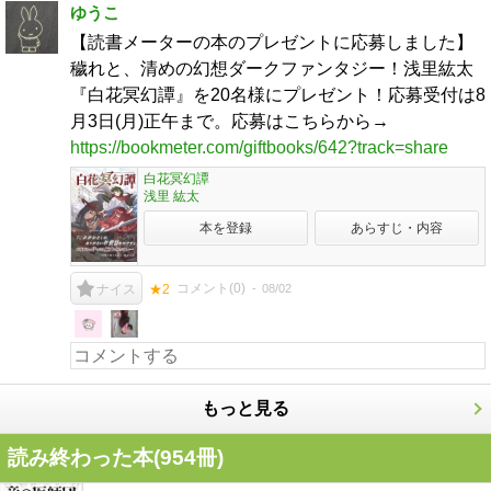
ゆうこ
【読書メーターの本のプレゼントに応募しました】
穢れと、清めの幻想ダークファンタジー！浅里紘太
『白花冥幻譚』を20名様にプレゼント！応募受付は8
月3日(月)正午まで。応募はこちらから→
https://bookmeter.com/giftbooks/642?track=share
白花冥幻譚
浅里 紘太
本を登録
あらすじ・内容
コメント(
0
)
08/02
ナイス
★2
もっと見る
読み終わった本(
954
冊)