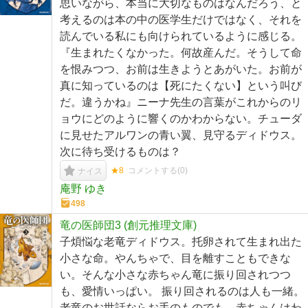
思いながら、本当に大切なものはなんだろう、と
考えるのは本の中の医学生だけではなく、それを
読んでいる私にも向けられているように感じる。
『生まれたくなかった。何故産んだ。そうして命
を恨みつつ、お前は生きようとあがいた。お前が
真に知っているのは【死にたくない】という叫び
だ。違うかね』ニーナ先生の言葉がこれからのリ
ョウにどのように響くのかわからない。チューダ
に見せたアルワンの青い翼、見守るディドウス。
次に待ち受けるものは？
★8
コメントする(
0
)
ナイス
庵野 ゆき
498
竜の医師団3 (創元推理文庫)
子煩悩な老竜ディドウス。托卵されて生まれ出た
小さな命。やんちゃで、目を離すこともできな
い。そんな小さな赤ちゃん竜に振り回されつつ
も、愛情いっぱい。 振り回されるのは人も一緒。
老竜のお世話ならお手のものでも、赤ちゃんはわ