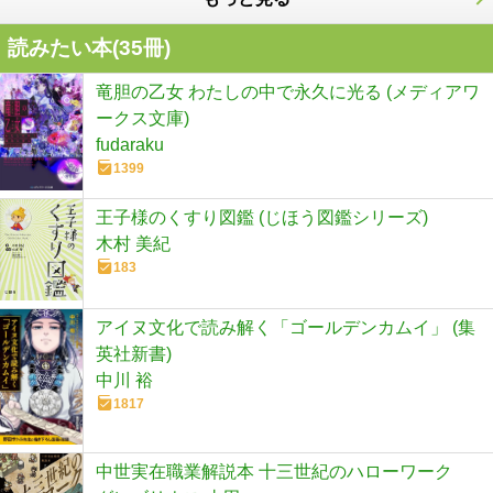
読みたい本(
35
冊)
竜胆の乙女 わたしの中で永久に光る (メディアワ
ークス文庫)
fudaraku
1399
王子様のくすり図鑑 (じほう図鑑シリーズ)
木村 美紀
183
アイヌ文化で読み解く「ゴールデンカムイ」 (集
英社新書)
中川 裕
1817
中世実在職業解説本 十三世紀のハローワーク