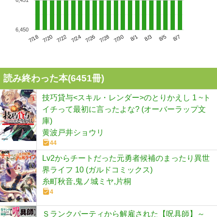
6,450
7/22
7/28
8/3
7/18
7/24
7/30
8/5
7/20
7/26
8/1
8/7
読み終わった本(
6451
冊)
技巧貸与<スキル・レンダー>のとりかえし 1 ~ト
イチって最初に言ったよな? (オーバーラップ文
庫)
黄波戸井ショウリ
44
Lv2からチートだった元勇者候補のまったり異世
界ライフ 10 (ガルドコミックス)
糸町秋音,鬼ノ城ミヤ,片桐
4
Ｓランクパーティから解雇された【呪具師】～