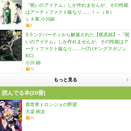
『呪いのアイテム』しか作れませんが、その性能
はアーティファクト級なり……！～（８）
ＬＡ軍,小川錦
2
Sランクパーティから解雇された【呪具師】~『呪
いのアイテム』しか作れませんが、その性能はア
ーティファクト級なり……!~(7) (ヤングマガジン
KC)
小川 錦
72
もっと見る
読んでる本(
20
冊)
異世界ドロンジョの野望
大楽 絢太
11