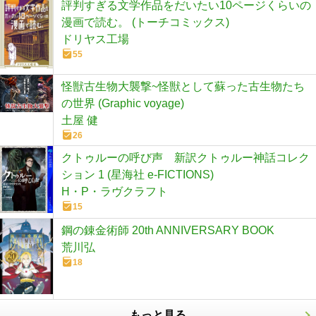
評判すぎる文学作品をだいたい10ページくらいの
漫画で読む。 (トーチコミックス)
ドリヤス工場
55
怪獣古生物大襲撃~怪獣として蘇った古生物たち
の世界 (Graphic voyage)
土屋 健
26
クトゥルーの呼び声 新訳クトゥルー神話コレク
ション 1 (星海社 e-FICTIONS)
H・P・ラヴクラフト
15
鋼の錬金術師 20th ANNIVERSARY BOOK
荒川弘
18
もっと見る