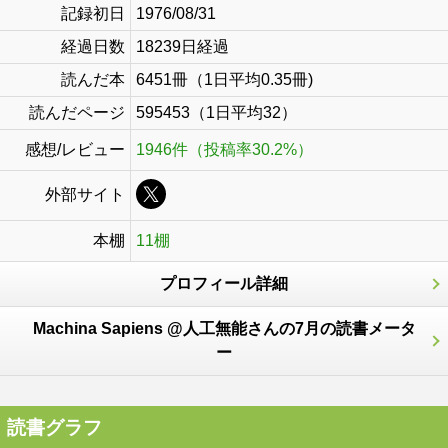
記録初日
1976/08/31
経過日数
18239日経過
読んだ本
6451冊（1日平均0.35冊)
読んだページ
595453（1日平均32）
感想/レビュー
1946件（投稿率30.2%）
外部サイト
本棚
11棚
プロフィール詳細
Machina Sapiens @人工無能さんの7月の読書メータ
ー
読書グラフ