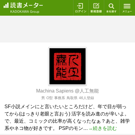
ログイン
新規登録
本を探
Machina Sapiens @人工無能
男
O型
事務系
鳥取県
46人登録
SF小説メインにと言いたいところだけど、年で目が弱っ
てから(はっきり老眼と言おう) 活字を読み進のが辛いよ。
で、最近、コミックの比率が高くなったなぁ？あと、雑学
系やネコ物が好きです。 PSPのモン…
→続きを読む