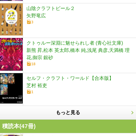
山陰クラフトビール２
矢野竜広
3
クトゥルー深淵に魅せられし者 (青心社文庫)
新熊 昇,松本 英太郎,橋本 純,浅尾 典彦,天満橋 理
花,御宗 銀砂
18
セルフ・クラフト・ワールド【合本版】
芝村 裕吏
1
もっと見る
積読本(
47
冊)