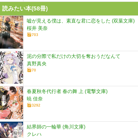
読みたい本(
58
冊)
嘘が見える僕は、素直な君に恋をした (双葉文庫)
桜井 美奈
703
泥の分際で私だけの大切を奪おうだなんて
真野真央
70
春夏秋冬代行者 春の舞 上 (電撃文庫)
暁 佳奈
3292
結界師の一輪華 (角川文庫)
クレハ