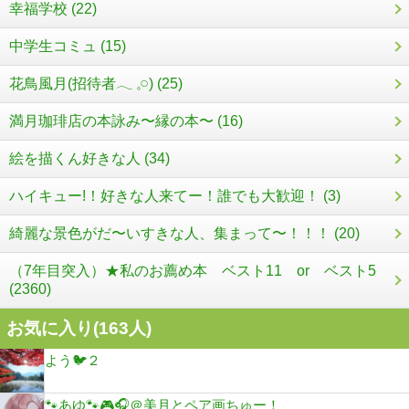
幸福学校 (22)
中学生コミュ (15)
花鳥風月(招待者𓂃 𓈒𓏸) (25)
満月珈琲店の本詠み〜縁の本〜 (16)
絵を描くん好きな人 (34)
ハイキュー!！好きな人来てー！誰でも大歓迎！ (3)
綺麗な景色がだ〜いすきな人、集まって〜！！！ (20)
（7年目突入）★私のお薦め本 ベスト11 or ベスト5
(2360)
お気に入り(
163
人)
よう🐦２
🐾あゆ🐾🎮🎧＠美月とペア画ちゅー！