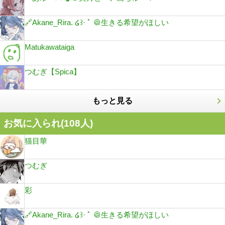
🔗Akane_Rira. ໒꒱· ﾟ ＠生きる希望がほしい
Matukawataiga
つむぎ【Spica】
もっと見る
お気に入られ(
108
人)
猫目華
つむぎ
彩
🔗Akane_Rira. ໒꒱· ﾟ ＠生きる希望がほしい