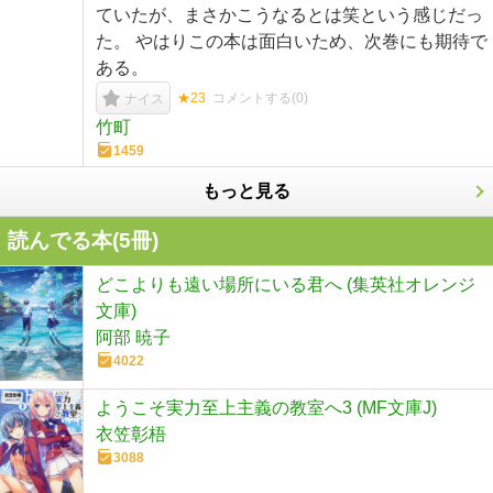
ていたが、まさかこうなるとは笑という感じだっ
た。 やはりこの本は面白いため、次巻にも期待で
ある。
★23
コメントする(
0
)
ナイス
竹町
1459
もっと見る
読んでる本(
5
冊)
どこよりも遠い場所にいる君へ (集英社オレンジ
文庫)
阿部 暁子
4022
ようこそ実力至上主義の教室へ3 (MF文庫J)
衣笠彰梧
3088