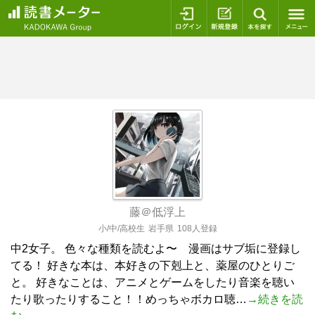
ログイン
新規登録
本を探
藤＠低浮上
小/中/高校生
岩手県
108人登録
中2女子。 色々な種類を読むよ〜 漫画はサブ垢に登録し
てる！ 好きな本は、本好きの下剋上と、薬屋のひとりご
と。 好きなことは、アニメとゲームをしたり音楽を聴い
たり歌ったりすること！！めっちゃボカロ聴…
→続きを読