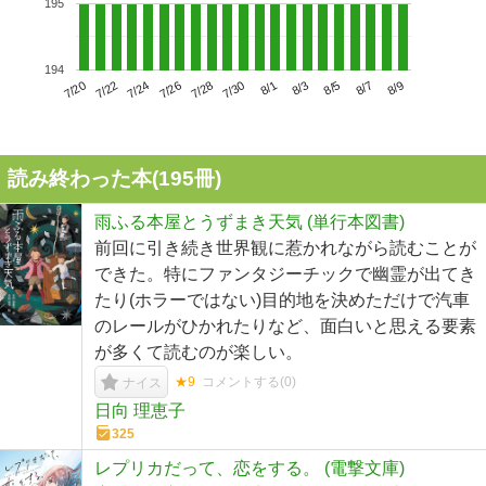
195
194
7/24
7/30
8/5
7/20
7/26
8/1
8/7
7/22
7/28
8/3
8/9
読み終わった本(
195
冊)
雨ふる本屋とうずまき天気 (単行本図書)
前回に引き続き世界観に惹かれながら読むことが
できた。特にファンタジーチックで幽霊が出てき
たり(ホラーではない)目的地を決めただけで汽車
のレールがひかれたりなど、面白いと思える要素
が多くて読むのが楽しい。
★9
コメントする(
0
)
ナイス
日向 理恵子
325
レプリカだって、恋をする。 (電撃文庫)