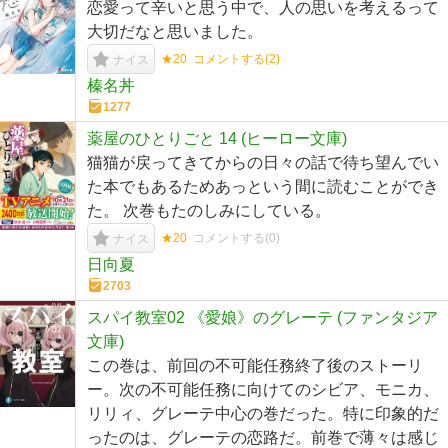
恋愛って辛いと思う中で、人の思いを考えるって
大切だなと思いました。
★20
コメントする(
2
)
ナイス
榛名丼
1277
薬屋のひとりごと 14 (ヒーロー文庫)
猫猫が戻ってきてからの日々の話で待ち望んでい
た本でもあるためあっという間に読むことができ
た。 次巻もたのしみにしている。
★20
コメントする(
0
)
ナイス
日向夏
2703
スパイ教室02 《愛娘》のグレーテ (ファンタジア
文庫)
この巻は、前回の不可能任務終了後のストーリ
ー。次の不可能任務に向けてのシビア、モニカ、
リリィ、グレーテ中心の巻だった。特に印象的だ
ったのは、グレーテの恋路だ。前巻で薄々は感じ