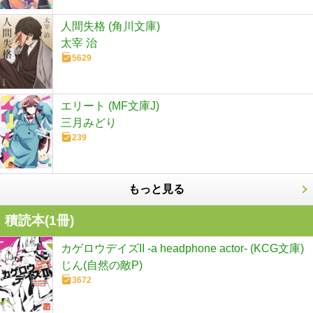
人間失格 (角川文庫)
太宰 治
5629
エリート (MF文庫J)
三月みどり
239
もっと見る
積読本(
1
冊)
カゲロウデイズII -a headphone actor- (KCG文庫)
じん(自然の敵P)
3672