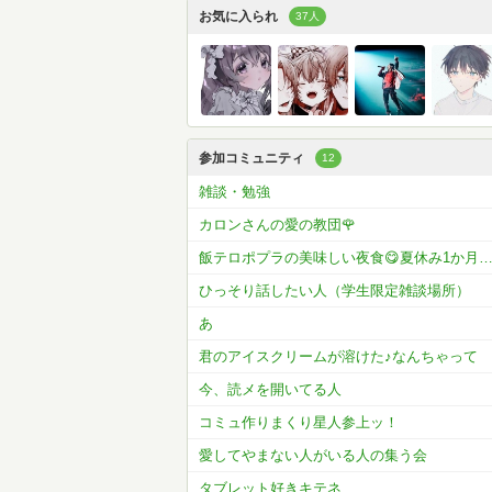
お気に入られ
37人
参加コミュニティ
12
雑談・勉強
カロンさんの愛の教団🌹
飯テロポプラの美味しい夜食😋夏休み1か月コメラン開催
ひっそり話したい人（学生限定雑談場所）
あ
君のアイスクリームが溶けた♪なんちゃって
今、読メを開いてる人
コミュ作りまくり星人参上ッ！
愛してやまない人がいる人の集う会
タブレット好きキテネ