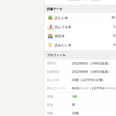
読書データ
35
読んだ本
1
読んでる本
0
積読本
4
読みたい本
プロフィール
登録日
2022/08/03（1468日経過）
記録初日
2022/08/06（1465日経過）
読んだ本
35冊（1日平均0.02冊)
読んだページ
6826ページ（1日平均4ページ
本棚
0棚
性別
男
年齢
18歳