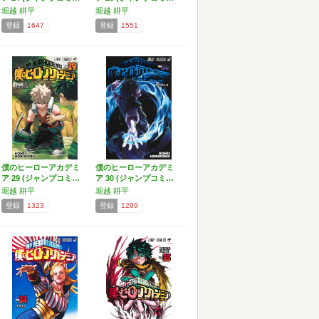
堀越 耕平
堀越 耕平
登録
1647
登録
1551
僕のヒーローアカデミ
僕のヒーローアカデミ
ア 29 (ジャンプコミ…
ア 30 (ジャンプコミ…
堀越 耕平
堀越 耕平
登録
1323
登録
1299