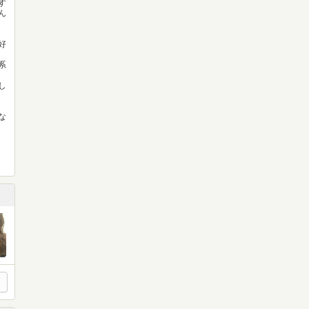
す
ん
好
系
し
な