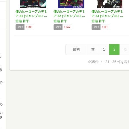
僕のヒーローアカデミ
僕のヒーローアカデミ
僕のヒーローアカデミ
ア 31 (ジャンプコミ…
ア 32 (ジャンプコミ…
ア 33 (ジャンプコミ…
堀越 耕平
堀越 耕平
堀越 耕平
登録
1189
登録
1147
登録
1112
。
最初
前
1
2
次
。
ン
全35件中 21 - 35 件を表
ー
き
で
、
の
の
さ