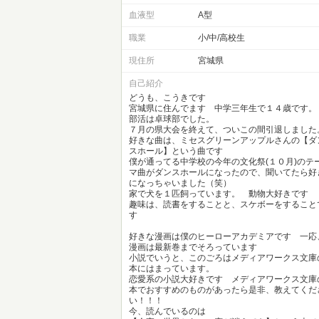
血液型
A型
職業
小/中/高校生
現住所
宮城県
自己紹介
どうも、こうきです
宮城県に住んでます 中学三年生で１４歳です
部活は卓球部でした。
７月の県大会を終えて、ついこの間引退しました
好きな曲は、ミセスグリーンアップルさんの【ダ
スホール】という曲です
僕が通ってる中学校の今年の文化祭(１０月)のテ
マ曲がダンスホールになったので、聞いてたら好
になっちゃいました（笑）
家で犬を１匹飼っています。 動物大好きです
趣味は、読書をすることと、スケボーをすること
す
好きな漫画は僕のヒーローアカデミアです 一応
漫画は最新巻までそろっています
小説でいうと、このごろはメディアワークス文庫
本にはまっています。
恋愛系の小説大好きです メディアワークス文庫
本でおすすめのものがあったら是非、教えてくだ
い！！！
今、読んでいるのは