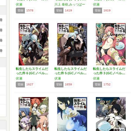
伏瀬
川上 泰樹,みっつばー
伏瀬
登録
1578
登録
1419
登録
1619
冊
冊
冊
冊
転生したらスライムだ
転生したらスライムだ
転生したらスライムだ
った件 6 (GCノベル…
った件 5 (GCノベル…
った件 3 (GCノベル…
伏瀬
伏瀬
伏瀬
登録
1627
登録
1659
登録
1752
）