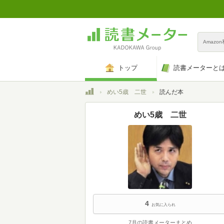
Amazo
トップ
読書メーターと
トップ
めい5歳 二世
読んだ本
めい5歳 二世
4
お気に入られ
7月の読書メーターまとめ