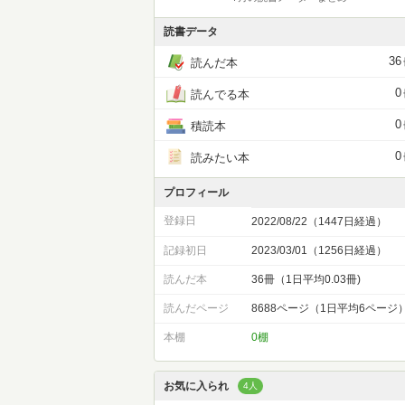
読書データ
36
読んだ本
0
読んでる本
0
積読本
0
読みたい本
プロフィール
登録日
2022/08/22（1447日経過）
記録初日
2023/03/01（1256日経過）
読んだ本
36冊（1日平均0.03冊)
読んだページ
8688ページ（1日平均6ページ
本棚
0棚
お気に入られ
4人