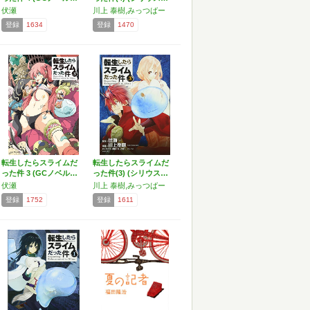
伏瀬
川上 泰樹,みっつばー
登録
1634
登録
1470
転生したらスライムだ
転生したらスライムだ
った件 3 (GCノベル…
った件(3) (シリウス…
伏瀬
川上 泰樹,みっつばー
登録
1752
登録
1611