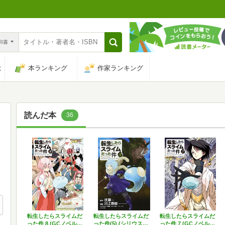
n和書
は
本ランキング
作家ランキング
読んだ本
36
転生したらスライムだ
転生したらスライムだ
転生したらスライムだ
った件 8 (GCノベル…
った件(5) (シリウス…
った件 7 (GCノベル…