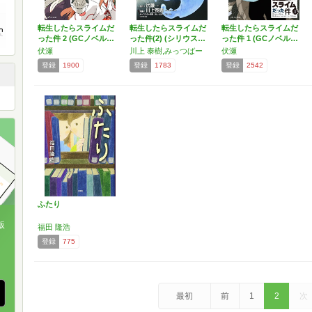
転生したらスライムだ
転生したらスライムだ
転生したらスライムだ
った件 2 (GCノベル…
った件(2) (シリウス…
った件 1 (GCノベル…
伏瀬
川上 泰樹,みっつばー
伏瀬
登録
1900
登録
1783
登録
2542
ふたり
版
福田 隆浩
登録
775
、
最初
前
1
2
次