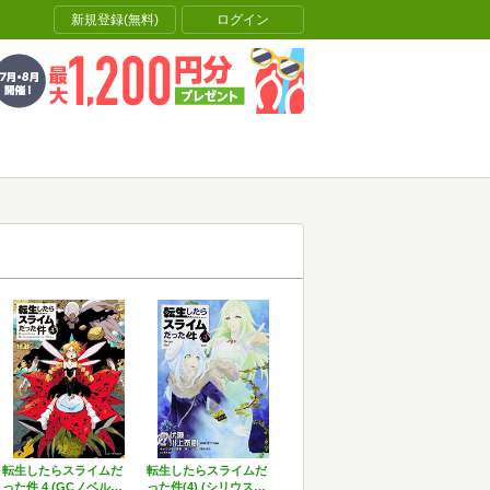
新規登録(無料)
ログイン
転生したらスライムだ
転生したらスライムだ
った件 4 (GCノベル…
った件(4) (シリウス…