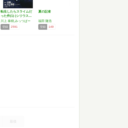
転生したらスライムだ
夏の記者
った件(1) (シリウス…
川上 泰樹,みっつばー
福田 隆浩
登録
2591
登録
149
最後