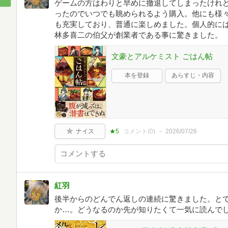
ゲームの方はわりと早めに撤退してしまったけれ
ったのでいつでも眺められるよう購入。他にも様
も充実しており、普通に楽しめました。個人的に
林多喜二の伯父が創業者である事に驚きました。
文豪とアルケミスト ごはん帖
本を登録
あらすじ・内容
ナイス
★5
コメント(
0
)
2026/07/26
紅羽
後半からのどんでん返しの連続に驚きました。と
か…。どうなるのか先が知りたくて一気に読んで