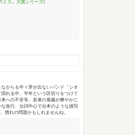
このミス』大賞シリーズ)
しながらも中々芽が出ないバンド「シオ
て揺れる中、半年という区切りをつけて
将来への不安等、若者の葛藤が爽やかに
かな改行、台詞中心で台本のような描写
が、慣れの問題かもしれませんね。