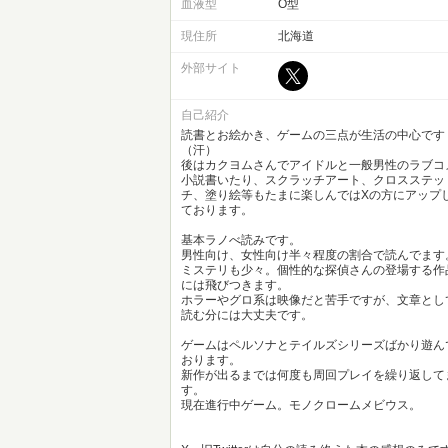
血液型
O型
現住所
北海道
外部サイト
自己紹介
読書とお絵かき、ゲームの三点が生活の中心です
（汗）
後はカクヨムさんでアイドルと一般男性のラブコ
小説書いたり、スクラッチアート、クロスステッ
チ、塗り絵等もたまに楽しんではXの方にアップ
ております。
基本ラノべ読みです。
男性向け、女性向け半々程度の割合で読んでます
ミステリも少々。個性的な探偵さんの登場する作
には飛びつきます。
ホラーやグロ系は映像だと苦手ですが、文章とし
読む分には大丈夫です。
ゲームはペルソナとテイルズシリーズばかり遊ん
おります。
新作が出るまでは何度も周回プレイを繰り返して
す。
現在進行中ゲーム。モノクロームメビウス。