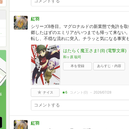
紅羽
シリーズ8巻目。マグロナルドの新業態で免許を取
郷したはずのエミリアがいつまでも帰って来ない
き」必読小説1000冊を読破しよう！
転し、不穏な流れに突入。チラッと気になる事実
はたらく魔王さま! (8) (電撃文庫)
和ヶ原 聡司
本を登録
あらすじ・内容
ナイス
★6
コメント(
0
)
2026/07/28
版
、
紅羽