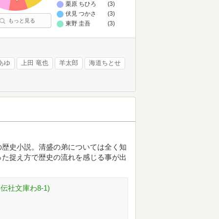
栗原 ちひろ
(3)
伏見 つかさ
(3)
もっと見る
東野 圭吾
(3)
あゆ
上田 竜也
羊太郎
海道ちとせ
の歴史小説。清盛の弟については全く知
った捉え方で歴史の流れを感じる事が出
社文庫わ8-1)