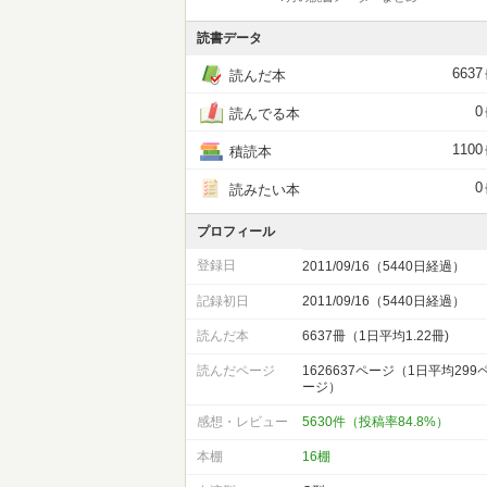
読書データ
6637
読んだ本
0
読んでる本
1100
積読本
0
読みたい本
プロフィール
登録日
2011/09/16（5440日経過）
記録初日
2011/09/16（5440日経過）
読んだ本
6637冊（1日平均1.22冊)
読んだページ
1626637ページ（1日平均299
ージ）
感想・レビュー
5630件（投稿率84.8%）
本棚
16棚