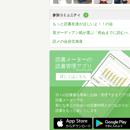
参加コミュニティ
3
もっと読書友達がほしいよ！！の会
英ガーディアン紙が選ぶ「死ぬまでに読むべ
読メの会@北海道
読書メーターの
読書管理
アプリ
詳しくはこちら
日々の読書量を簡単に記録・管理できるアプリ
読書メーターです。
新たな本との出会いや読書仲間とのつながりが
読書をもっと楽しくします。