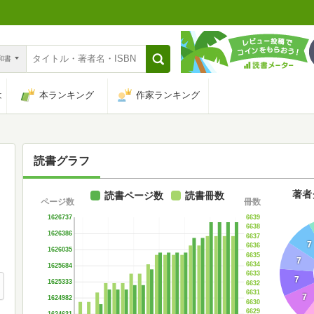
n和書
は
本ランキング
作家ランキング
読書グラフ
著者
読書ページ数
読書冊数
ページ数
冊数
6639
1626737
6638
1626386
6637
7
6636
1626035
6635
7
6634
1625684
6633
7
1625333
6632
6631
7
1624982
6630
6629
1624631