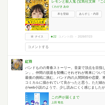
レモンと殺人鬼 (宝島社文庫 『
くわがき あゆ
本を登録
あらすじ・内容
ナイス
★22
コメント(
0
)
2026/07/23
紅羽
バンドものの青春ストーリー。音楽で頂点を目指
ン」。仲間の脱退を契機にそれぞれが将来につい
最後の挑戦に挑む。バンド内の人間関係や恋愛、
コミカルに描かれていて良かったと思う。ただ細
がweb小説のようで、少し読みにくく感じました
この声が届くまで
上田 竜也