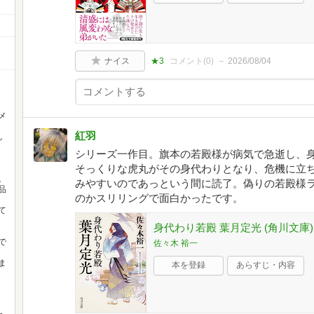
ナイス
★3
コメント(
0
)
2026/08/04
メ
紅羽
し
シリーズ一作目。旗本の若殿様が病気で急逝し、
そっくりな虎丸がその身代わりとなり、危機に立
。
みやすいのであっという間に読了。偽りの若殿様
品
のかスリリングで面白かったです。
て
身代わり若殿 葉月定光 (角川文庫)
で
佐々木 裕一
ま
本を登録
あらすじ・内容