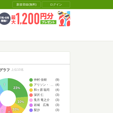
新規登録(無料)
ログイン
グラフ
上位10名
仲村 佳樹
(9)
7
アリソン・グッドマン
…
(4)
23
%
和ヶ原 聡司
(4)
深沢 仁
(3)
兎月 竜之介
(3)
10
%
岩城 広海
(3)
10
%
梨沙
(3)
7
7