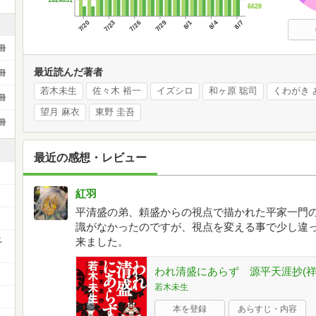
6628
7/20
7/23
7/26
7/29
8/1
8/4
8/7
冊
最近読んだ著者
冊
若木未生
佐々木 裕一
イズシロ
和ヶ原 聡司
くわがき 
冊
望月 麻衣
東野 圭吾
冊
最近の感想・レビュー
紅羽
平清盛の弟、頼盛からの視点で描かれた平家一門
識がなかったのですが、視点を変える事で少し違
ペ
来ました。
われ清盛にあらず 源平天涯抄(祥伝
若木未生
本を登録
あらすじ・内容