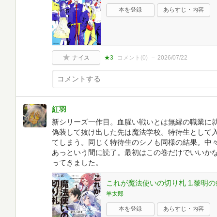
本を登録
あらすじ・内容
ナイス
★3
コメント(
0
)
2026/07/22
紅羽
新シリーズ一作目。血腥い戦いとは無縁の職業に
偽装して抜け出した先は魔法学校。特待生として
てしまう。同じく特待生のシノも同様の結果。中
あっという間に読了。最初はこの巻だけでいいか
ってきました。
これが魔法使いの切り札 1.黎明の
羊太郎
本を登録
あらすじ・内容