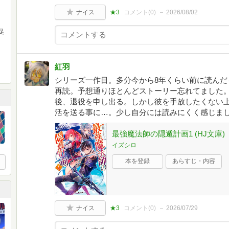
す
ナイス
★3
コメント(
0
)
2026/08/02
足
紅羽
シリーズ一作目。多分今から8年くらい前に読んだ
再読。予想通りほとんどストーリー忘れてました。
後、退役を申し出る。しかし彼を手放したくない
活を送る事に…。少し自分には読みにくく感じま
最強魔法師の隠遁計画1 (HJ文庫)
イズシロ
本を登録
あらすじ・内容
ナイス
★3
コメント(
0
)
2026/07/29