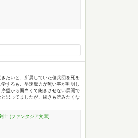
就きたいと、所属していた傭兵団を死を
入学するも、早速魔力が無い事が判明し
々序盤から面白くて飽きさせない展開で
なと思ってましたが、続きも読みたくな
剣士 (ファンタジア文庫)