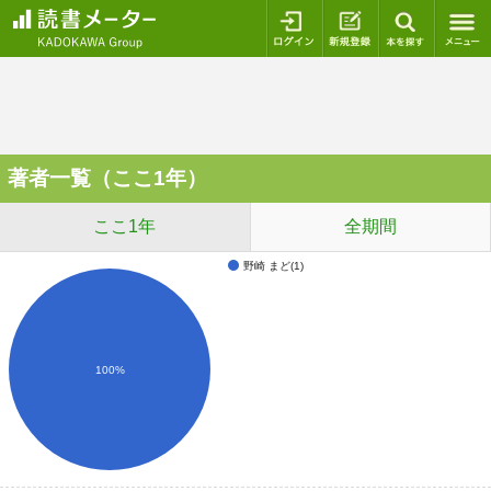
ログイン
新規登録
本を探
著者一覧（ここ1年）
ここ1年
全期間
野崎 まど(1)
100%