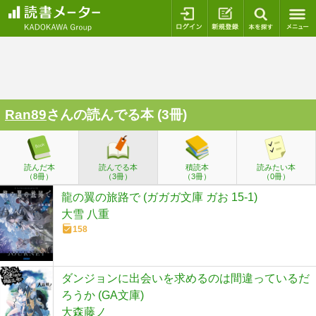
ログイン
新規登録
本を探
Ran89
さんの読んでる本 (3冊)
読んだ本
読んでる本
積読本
読みたい本
（8冊）
（3冊）
（3冊）
（0冊）
龍の翼の旅路で (ガガガ文庫 ガお 15-1)
大雪 八重
158
ダンジョンに出会いを求めるのは間違っているだ
ろうか (GA文庫)
大森藤ノ