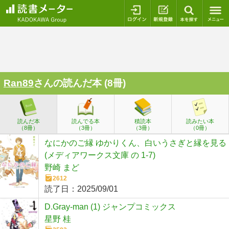
ログイン
新規登録
本を探
Ran89
さんの読んだ本 (8冊)
読んだ本
読んでる本
積読本
読みたい本
（8冊）
（3冊）
（3冊）
（0冊）
なにかのご縁 ゆかりくん、白いうさぎと縁を見る
(メディアワークス文庫 の 1-7)
野崎 まど
2612
読了日：
2025/09/01
D.Gray-man (1) ジャンプコミックス
星野 桂