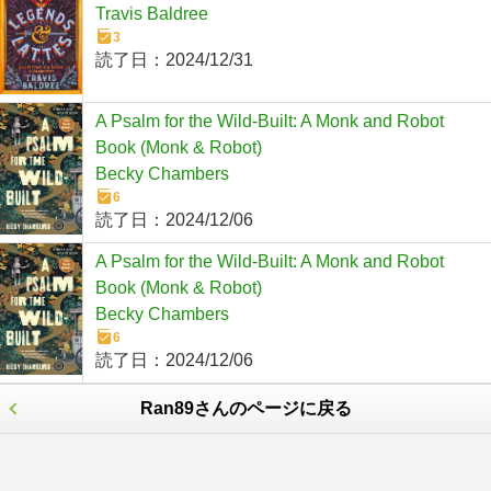
Travis Baldree
3
読了日：
2024/12/31
A Psalm for the Wild-Built: A Monk and Robot
Book (Monk & Robot)
Becky Chambers
6
読了日：
2024/12/06
A Psalm for the Wild-Built: A Monk and Robot
Book (Monk & Robot)
Becky Chambers
6
読了日：
2024/12/06
Ran89さんのページに戻る