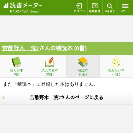
ログイン
新規登録
本を探
苦酢野木 荒ﾝ
さんの積読本 (0冊)
読んだ本
読んでる本
積読本
読みたい本
（0冊）
（0冊）
（0冊）
（0冊）
まだ「積読本」に登録した本はありません。
苦酢野木 荒ﾝさんのページに戻る