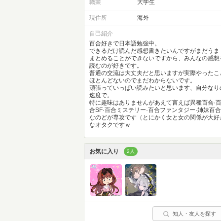
職業
大学生
現住所
海外
自己紹介
百合好きで日本語勉強中。
できるだけ読んだ感想書きたいんですがまだうま
まとめることができないですから、みんなの感想
読むのが好きです。
普通の交流は大丈夫だと思いますが実際やったこ
ほとんどないのでまだわからないです。
頑張っていっぱい読みたいと思います、自分なり
速度で。
特に趣味はありませんがあえて言えば異種百合·
合SF·百合ミステリー·百合ファンタジー·姉妹百合
なのどが専攻です（とにかく女と女の関係が大好
なオタクですｗ
お気に入り
2人
知人・友人を探す