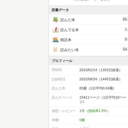
読書データ
65
読んだ本
1
読んでる本
0
積読本
54
読みたい本
プロフィール
登録日
2023/01/14（1302日経過）
記録初日
2022/08/24（1445日経過）
読んだ本
65冊（1日平均0.04冊)
読んだページ
15411ページ（1日平均10ペー
ジ）
感想・レビュー
1件（投稿率1.5%）
本棚
0棚