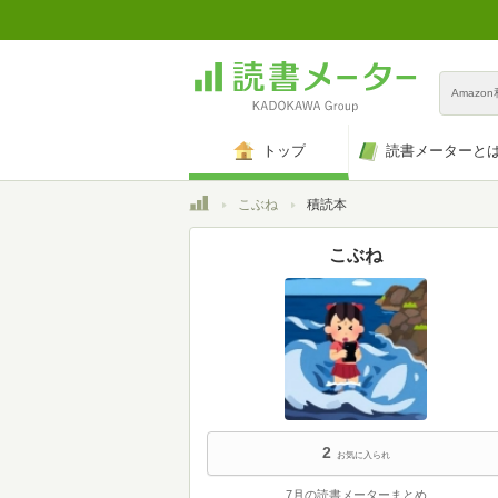
Amazo
トップ
読書メーターと
トップ
こぶね
積読本
こぶね
2
お気に入られ
7月の読書メーターまとめ