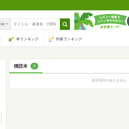
n和書
は
本ランキング
作家ランキング
積読本
0
表示項目がありません