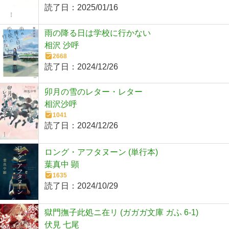
読了日：
2025/01/16
雨の降る日は学校に行かない
相沢 沙呼
2668
読了日：
2024/12/26
卯月の雪のレター・レター
相沢沙呼
1041
読了日：
2024/12/26
ロング・アフタヌーン (単行本)
葉真中 顕
1635
読了日：
2024/10/29
獄門撫子此処ニ在リ (ガガガ文庫 ガふ 6-1)
伏見 七尾