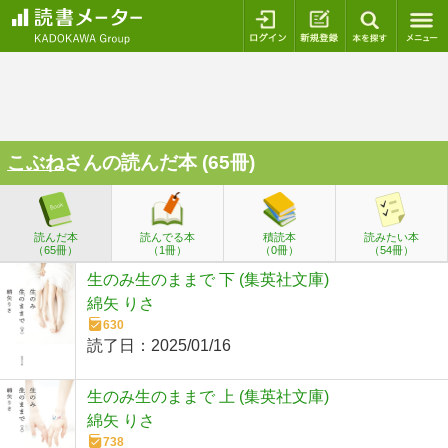
ログイン
新規登録
本を探
こぶね
さんの読んだ本 (65冊)
読んだ本
読んでる本
積読本
読みたい本
（65冊）
（1冊）
（0冊）
（54冊）
生のみ生のままで 下 (集英社文庫)
綿矢 りさ
630
読了日：
2025/01/16
生のみ生のままで 上 (集英社文庫)
綿矢 りさ
738