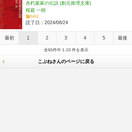
赤朽葉家の伝説 (創元推理文庫)
桜庭 一樹
5452
読了日：
2024/08/24
最初
1
2
3
4
5
最後
全65件中 1-10 件を表示
こぶねさんのページに戻る