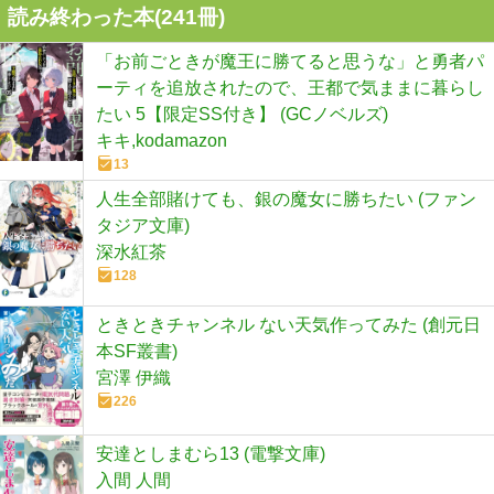
読み終わった本(
241
冊)
「お前ごときが魔王に勝てると思うな」と勇者パ
ーティを追放されたので、王都で気ままに暮らし
たい 5【限定SS付き】 (GCノベルズ)
キキ,kodamazon
13
人生全部賭けても、銀の魔女に勝ちたい (ファン
タジア文庫)
深水紅茶
128
ときときチャンネル ない天気作ってみた (創元日
本SF叢書)
宮澤 伊織
226
安達としまむら13 (電撃文庫)
入間 人間