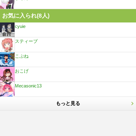
お気に入られ(
8
人)
cyuie
スティーブ
こぶね
おこげ
Mecasonic13
もっと見る