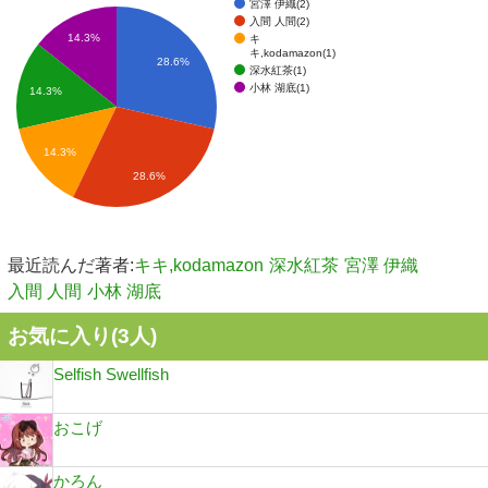
宮澤 伊織(2)
入間 人間(2)
14.3%
キ
キ,kodamazon(1)
28.6%
深水紅茶(1)
小林 湖底(1)
14.3%
14.3%
28.6%
最近読んだ著者:
キキ,kodamazon
深水紅茶
宮澤 伊織
入間 人間
小林 湖底
お気に入り(
3
人)
Selfish Swellfish
おこげ
かろん