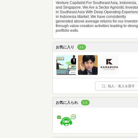
Venture Capitalist For Southeast Asia, Indonesia,
and Singapore. We Are a Sector Agnostic Investo
in Southeast Asia With Deep Operating Experien
in Indonesia Market. We have consistently
generated above average returns for our investor
through value-creation activities leading to strong
portfolio exits.
お気に入り
3人
知人・友人を探す
お気に入られ
1人