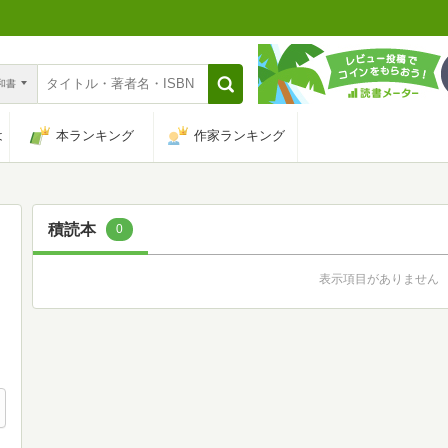
n和書
は
本ランキング
作家ランキング
積読本
0
表示項目がありません