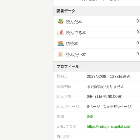
読書データ
0
読んだ本
0
読んでる本
0
積読本
0
読みたい本
プロフィール
登録日
2023/02/08（1278日経過）
記録初日
まだ記録がありません
読んだ本
0冊（1日平均0.00冊)
読んだページ
0ページ（1日平均0ページ）
本棚
0棚
URL/ブログ
https://indogencapital.com
自己紹介