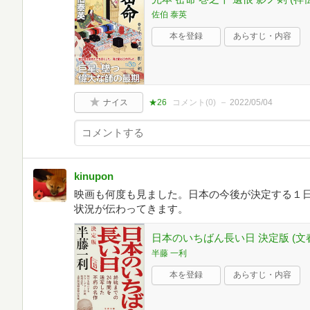
佐伯 泰英
本を登録
あらすじ・内容
ナイス
★26
コメント(
0
)
2022/05/04
kinupon
映画も何度も見ました。日本の今後が決定する１
状況が伝わってきます。
日本のいちばん長い日 決定版 (文春文
半藤 一利
本を登録
あらすじ・内容