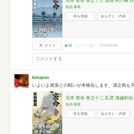
完本 密命 巻之十三 追善 死の舞 (
佐伯 泰英
本を登録
あらすじ・内容
ナイス
★30
コメント(
0
)
2022/05/04
kinupon
いよいよ尾張との戦いが本格化します。清之助も
完本 密命 巻之十二 乱雲 傀儡剣合
佐伯 泰英
本を登録
あらすじ・内容