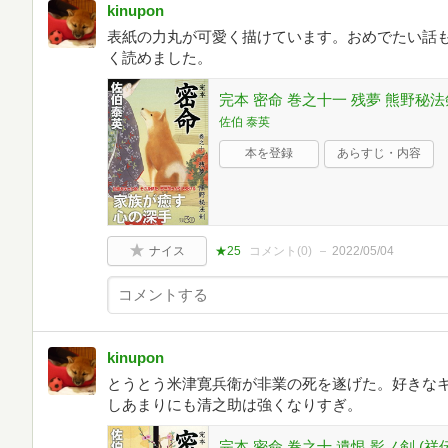
kinupon
表紙の力丸が可愛く描けています。おめでたい話
く読めました。
完本 密命 巻之十一 残夢 熊野秘法
佐伯 泰英
本を登録
あらすじ・内容
ナイス
★25
コメント(
0
)
2022/05/04
kinupon
とうとう米津寛兵衛が非業の死を遂げた。好きな
しあまりにも清之助は強くなりすぎ。
完本 密命 巻之十 遺恨 影ノ剣 (祥