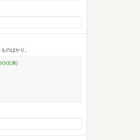
きものばかり。
OI文庫)