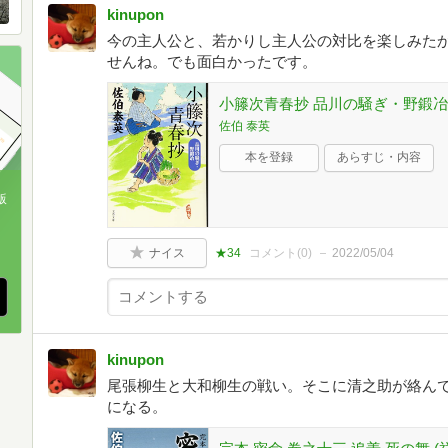
kinupon
今の主人公と、若かりし主人公の対比を楽しみた
せんね。でも面白かったです。
小籐次青春抄 品川の騒ぎ・野鍛冶 (文
佐伯 泰英
本を登録
あらすじ・内容
版
、
ナイス
★34
コメント(
0
)
2022/05/04
kinupon
尾張柳生と大和柳生の戦い。そこに清之助が絡ん
になる。