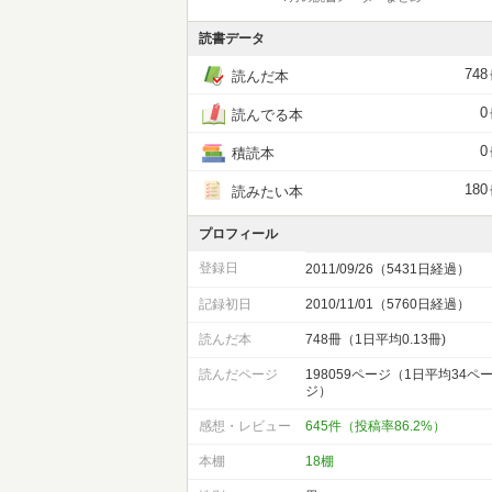
読書データ
748
読んだ本
0
読んでる本
0
積読本
180
読みたい本
プロフィール
登録日
2011/09/26（5431日経過）
記録初日
2010/11/01（5760日経過）
読んだ本
748冊（1日平均0.13冊)
読んだページ
198059ページ（1日平均34ペ
ジ）
感想・レビュー
645件（投稿率86.2%）
本棚
18棚