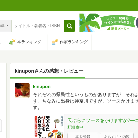
n和書
は
本ランキング
作家ランキング
kinupon
さんの感想・レビュー
kinupon
それぞれの県民性というものがありますが、それ
す。ちなみに出身は神奈川ですが、ソースかけま
す。
天ぷらにソースをかけますか?―ニ
野瀬 泰申
本を登録
あらすじ・内容