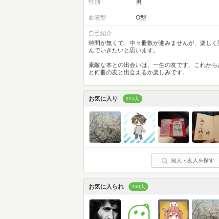
性別
男
血液型
O型
自己紹介
時間が無くて、中々冊数が進みませんが、楽しく
んでいきたいと思います。
素敵な本との出会いは、一生の友です。これから
と何冊の友と出会えるか楽しみです。
お気に入り
315人
知人・友人を探す
お気に入られ
269人