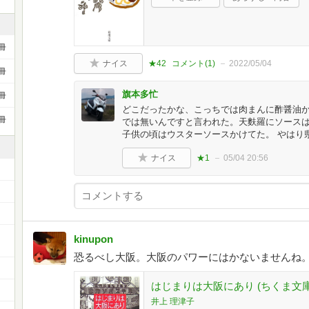
冊
ナイス
★42
コメント(
1
)
2022/05/04
冊
旗本多忙
冊
どこだったかな、こっちでは肉まんに酢醤油
冊
では無いんですと言われた。天麩羅にソース
子供の頃はウスターソースかけてた。 やはり
ナイス
★1
05/04 20:56
ー
kinupon
恐るべし大阪。大阪のパワーにはかないませんね
はじまりは大阪にあり (ちくま文庫 い
井上 理津子