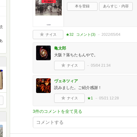
本を登録
あらすじ・内容
読
ナイス
★32
コメント(
3
)
2022/05/04
あ
亀太郎
大阪？落ちたもんやで。
ナイス
05/04 21:34
ヴェネツィア
読みました。ご紹介感謝！
ナイス
★1
05/21 12:28
3件のコメントを全て見る