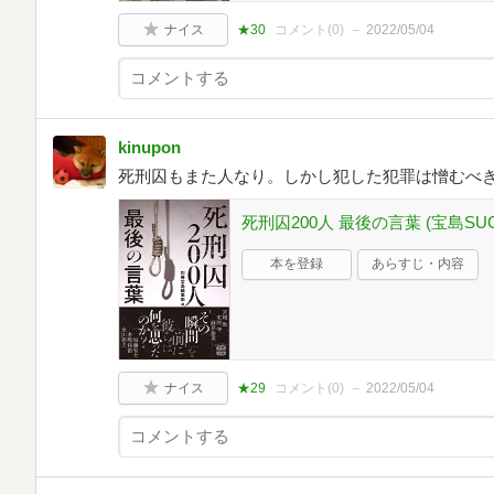
ナイス
★30
コメント(
0
)
2022/05/04
kinupon
死刑囚もまた人なり。しかし犯した犯罪は憎むべ
死刑囚200人 最後の言葉 (宝島SUG
本を登録
あらすじ・内容
ナイス
★29
コメント(
0
)
2022/05/04