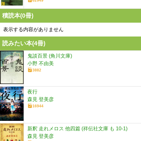
62949
積読本(
0
冊)
表示する内容がありません
読みたい本(
4
冊)
鬼談百景 (角川文庫)
小野 不由美
3882
夜行
森見 登美彦
16944
新釈 走れメロス 他四篇 (祥伝社文庫 も 10-1)
森見 登美彦