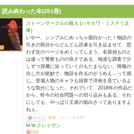
読み終わった本(
351
冊)
ストーンサークルの殺人 (ハヤカワ・ミステリ文
庫)
いやー、シンプルにめっちゃ面白かった！物語の
引きの部分からどんどん読者を引き込ませて、思
わず次のページをめくってしまう。名探偵ものと
は違って警察ものの良さである、地道な調査で少
しずつ深層に迫っていくのもたまらない。情報の
出し方が絶妙で、物語を作るのがうめえ…って感
じ。登場人物のキャラも抜群で洋画を見ているよ
うな気分になった。それでいて、2018年の作品だ
から、昨今の社会問題への切り込みもある。それ
にしても、やっぱり王道の面白さってありますよ
ねぇ。
★36
コメントする(
0
)
ナイス
M W クレイヴン
5115