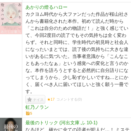
あかりの燈るハロー
カクヨム時代から大ファンだった作品が桜山社さ
んから書籍化された本作。初めて読んだ時から
「これは自分のための物語だ！」と強く感じてい
て、今回2度目の読了でもその気持ちは全く変わ
らず。それと同時に、学生時代の初見時と社会人
になったいまとでは、読了後の気持ちに大きな違
いがあるに気づいた。当事者意識から「こんなこ
ともあったなぁ」という感覚への変化と言うのか
な。本作を語ろうとすると必然的に自分語りにな
ってしまうから、少し恥ずかしいですね…とにか
く、届くべき人に届いてほしいと強く願う一冊で
す。
★17
コメントする(
0
)
ナイス
虹乃ノラン
5
最後のトリック (河出文庫 ふ 10-1)
なるほど、確かに全ての読者が犯人だ…！ ミステ