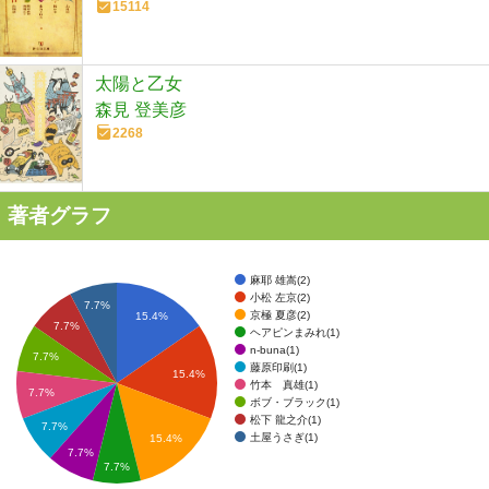
15114
太陽と乙女
森見 登美彦
2268
著者グラフ
麻耶 雄嵩(2)
小松 左京(2)
7.7%
京極 夏彦(2)
15.4%
7.7%
ヘアピンまみれ(1)
n-buna(1)
7.7%
藤原印刷(1)
15.4%
竹本 真雄(1)
7.7%
ボブ・ブラック(1)
松下 龍之介(1)
7.7%
土屋うさぎ(1)
15.4%
7.7%
7.7%