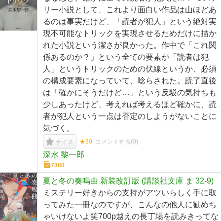
リー小説として、これより面白い作品は山ほどあ
るのは事実だけど、「読者が犯人」という絶対実
現不可能なトリックを実現させるためだけに描か
れた小説という潔さが良かった。作中で「これ関
係あるのか？」という全ての要素が「読者は犯
人」というトリックのための伏線というか、必須
の構成要素になっていて、唸らされた。読了直後
は「確かにそうだけど…」という反駁の気持ちも
少しあったけど、考えれば考えるほど確かに、読
者が犯人という一点は否定のしようがないことに
気づく。
★30
コメントする(
0
)
ナイス
深水 黎一郎
7380
夏と冬の奏鳴曲 新装改訂版 (講談社文庫 ま 32-9)
ミステリー好きからの支持がアツいらしく手に取
ってみた一冊なのですが、こんなの他人に勧めち
ゃいけないよ笑700p越えの長丁場を読みきってな