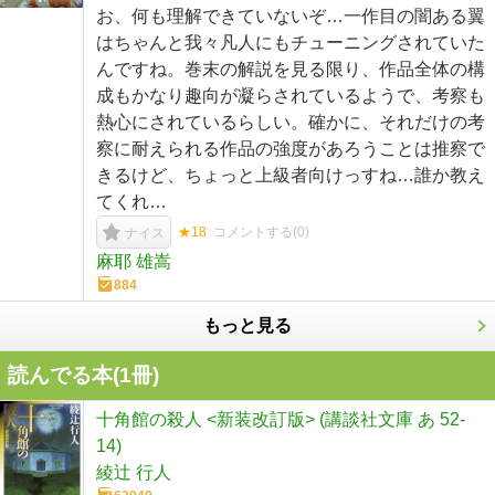
お、何も理解できていないぞ…一作目の闇ある翼
はちゃんと我々凡人にもチューニングされていた
んですね。巻末の解説を見る限り、作品全体の構
成もかなり趣向が凝らされているようで、考察も
熱心にされているらしい。確かに、それだけの考
察に耐えられる作品の強度があろうことは推察で
きるけど、ちょっと上級者向けっすね…誰か教え
てくれ…
★18
コメントする(
0
)
ナイス
麻耶 雄嵩
884
もっと見る
読んでる本(
1
冊)
十角館の殺人 <新装改訂版> (講談社文庫 あ 52-
14)
綾辻 行人