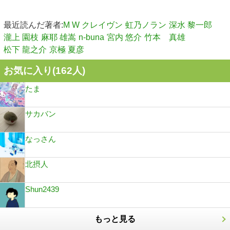
最近読んだ著者:
M W クレイヴン
虹乃ノラン
深水 黎一郎
瀧上 園枝
麻耶 雄嵩
n-buna
宮内 悠介
竹本 真雄
松下 龍之介
京極 夏彦
お気に入り(
162
人)
たま
サカバン
なっさん
北摂人
Shun2439
もっと見る