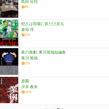
島田 荘司
99
犯人は現場に首だけ戻る
倉知 淳
131
夜の喜劇: 東川篤哉短編集
東川 篤哉
176
楽園
夕木 春央
1815