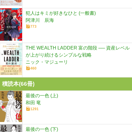
犯人はキミが好きなひと (一般書)
阿津川 辰海
773
THE WEALTH LADDER 富の階段 ── 資産レベル
が上がり続けるシンプルな戦略
ニック・マジューリ
460
積読本(
66
冊)
最後の一色 (上)
和田 竜
1291
最後の一色 (下)