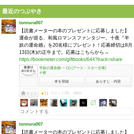
最近のつぶやき
tonnura007
【読書メーターの本のプレゼントに応募しました】
運命が巡る、和風ロマンスファンタジー。十夜『半
妖の運命婚』を20名様にプレゼント！応募締切は8月
13日(木)の正午まで。応募はこちらから→
https://bookmeter.com/giftbooks/644?track=share
半妖の運命婚 一 (1) (アース・スター文庫)
十夜
本を登録
あらすじ・内容
コメント(
0
)
08/07
ナイス
★11
tonnura007
【読書メーターの本のプレゼントに応募しました】