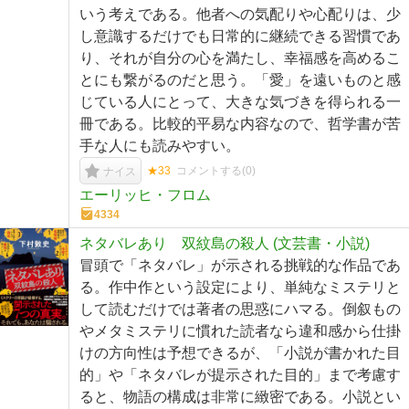
いう考えである。他者への気配りや心配りは、少
し意識するだけでも日常的に継続できる習慣であ
り、それが自分の心を満たし、幸福感を高めるこ
とにも繋がるのだと思う。「愛」を遠いものと感
じている人にとって、大きな気づきを得られる一
冊である。比較的平易な内容なので、哲学書が苦
手な人にも読みやすい。
★33
コメントする(
0
)
ナイス
エーリッヒ・フロム
4334
ネタバレあり 双紋島の殺人 (文芸書・小説)
冒頭で「ネタバレ」が示される挑戦的な作品であ
る。作中作という設定により、単純なミステリと
して読むだけでは著者の思惑にハマる。倒叙もの
やメタミステリに慣れた読者なら違和感から仕掛
けの方向性は予想できるが、「小説が書かれた目
的」や「ネタバレが提示された目的」まで考慮す
ると、物語の構成は非常に緻密である。小説とい