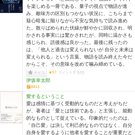
を楽しめる一冊である。量子の視点で物語が進
み、敵味方の区別もつかない状況に、こちらまで
疑心暗鬼に陥りながら不安な気持ちで読み進め
た。散りばめられた伏線が鮮やかに回収され、明
かされる事実には驚かされたが、同時に温かさも
感じられ、読後感は良かった。最後に残ったの
は、「他人と過去は変えられないが 自分と未来は
変えられる」という言葉。物語を読み終えた今だ
からこそ、その意味を改めて噛み締めている。
★97
コメントする(
0
)
ナイス
伊坂幸太郎
8413
愛するということ
愛は感情に基づく受動的なものだと考えがちだ
が、著者は「愛とは技術である」と主張し、能動
的なものとして捉えている。印象的だったのは、
「自己愛」は決して利己的なものではなく、自分
自身を愛するように他者を愛することが重要だと