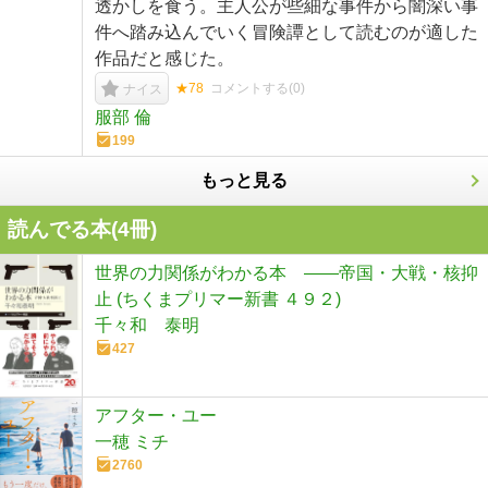
透かしを食う。主人公が些細な事件から闇深い事
件へ踏み込んでいく冒険譚として読むのが適した
作品だと感じた。
★78
コメントする(
0
)
ナイス
服部 倫
199
もっと見る
読んでる本(
4
冊)
世界の力関係がわかる本 ――帝国・大戦・核抑
止 (ちくまプリマー新書 ４９２)
千々和 泰明
427
アフター・ユー
一穂 ミチ
2760