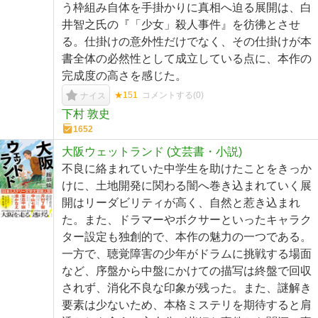
う枠組み自体を手掛かりに真相へ迫る展開は、白
井智之氏の『「少女」殺人事件』を彷彿とさせ
る。仕掛けの意外性だけでなく、その仕掛けが本
書全体の必然性として成立している点に、本作の
完成度の高さを感じた。
★151
コメントする(
0
)
ナイス
下村 敦史
1652
大阪ウェットランド (文芸書・小説)
不良に絡まれていた中学生を助けたことをきっか
けに、土地開発に関わる闇へ巻き込まれていく展
開はリーダビリティが高く、自然と惹き込まれ
た。また、ドラマーやボクサーといったキャラク
ター設定も独創的で、本作の魅力の一つである。
一方で、聴覚障害の少年がドラムに挑戦する場面
など、序盤から中盤にかけての描写は終盤で回収
されず、消化不良な印象が残った。また、謎解き
要素は少ないため、本格ミステリを期待すると肩