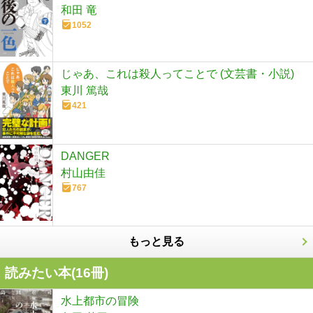
和田 竜
1052
じゃあ、これは殺人ってことで (文芸書・小説)
東川 篤哉
421
DANGER
村山由佳
767
もっと見る
読みたい本(
16
冊)
水上都市の冒険