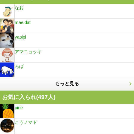
なお
mae.dat
yapipi
アマニョッキ
ろば
もっと見る
お気に入られ(
497
人)
pine
こうノマド