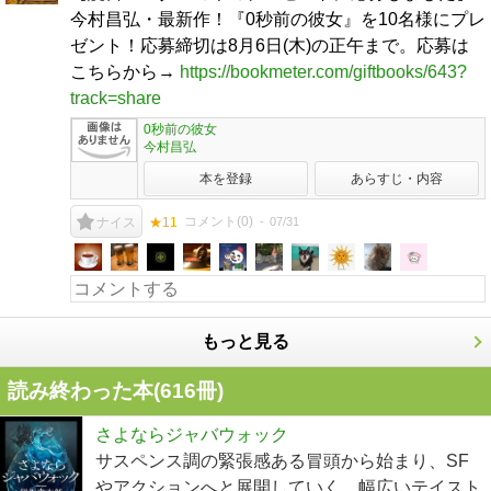
今村昌弘・最新作！『0秒前の彼女』を10名様にプレ
ゼント！応募締切は8月6日(木)の正午まで。応募は
こちらから→
https://bookmeter.com/giftbooks/643?
track=share
0秒前の彼女
今村昌弘
本を登録
あらすじ・内容
コメント(
0
)
07/31
ナイス
★11
もっと見る
読み終わった本(
616
冊)
さよならジャバウォック
サスペンス調の緊張感ある冒頭から始まり、SF
やアクションへと展開していく、幅広いテイスト