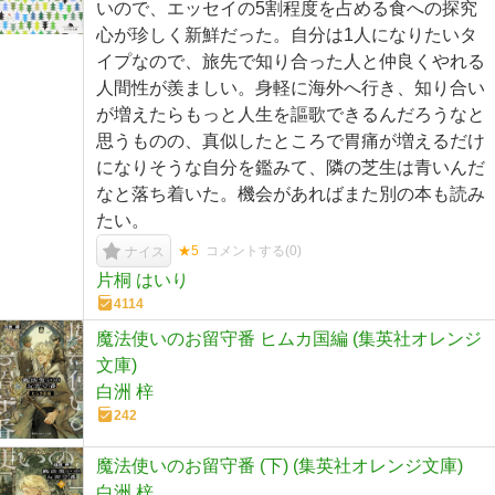
いので、エッセイの5割程度を占める食への探究
心が珍しく新鮮だった。自分は1人になりたいタ
イプなので、旅先で知り合った人と仲良くやれる
人間性が羨ましい。身軽に海外へ行き、知り合い
が増えたらもっと人生を謳歌できるんだろうなと
思うものの、真似したところで胃痛が増えるだけ
になりそうな自分を鑑みて、隣の芝生は青いんだ
なと落ち着いた。機会があればまた別の本も読み
たい。
★5
コメントする(
0
)
ナイス
片桐 はいり
4114
魔法使いのお留守番 ヒムカ国編 (集英社オレンジ
文庫)
白洲 梓
242
魔法使いのお留守番 (下) (集英社オレンジ文庫)
白洲 梓