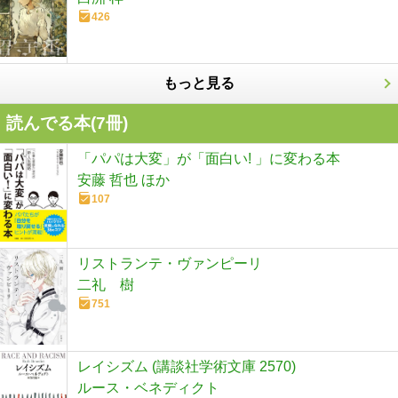
426
もっと見る
読んでる本(
7
冊)
「パパは大変」が「面白い! 」に変わる本
安藤 哲也 ほか
107
リストランテ・ヴァンピーリ
二礼 樹
751
レイシズム (講談社学術文庫 2570)
ルース・ベネディクト