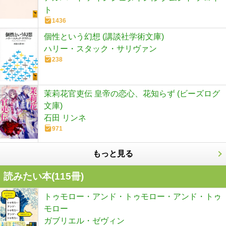
ト
1436
個性という幻想 (講談社学術文庫)
ハリー・スタック・サリヴァン
238
茉莉花官吏伝 皇帝の恋心、花知らず (ビーズログ
文庫)
石田 リンネ
971
もっと見る
読みたい本(
115
冊)
トゥモロー・アンド・トゥモロー・アンド・トゥ
モロー
ガブリエル・ゼヴィン