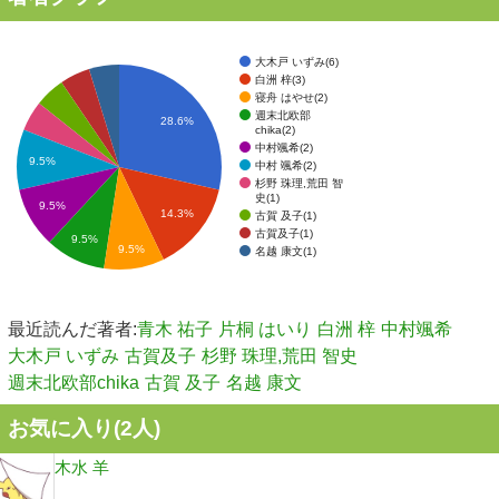
大木戸 いずみ(6)
白洲 梓(3)
寝舟 はやせ(2)
週末北欧部
28.6%
chika(2)
中村颯希(2)
9.5%
中村 颯希(2)
杉野 珠理,荒田 智
史(1)
9.5%
14.3%
古賀 及子(1)
古賀及子(1)
9.5%
9.5%
名越 康文(1)
最近読んだ著者:
青木 祐子
片桐 はいり
白洲 梓
中村颯希
大木戸 いずみ
古賀及子
杉野 珠理,荒田 智史
週末北欧部chika
古賀 及子
名越 康文
お気に入り(
2
人)
木水 羊