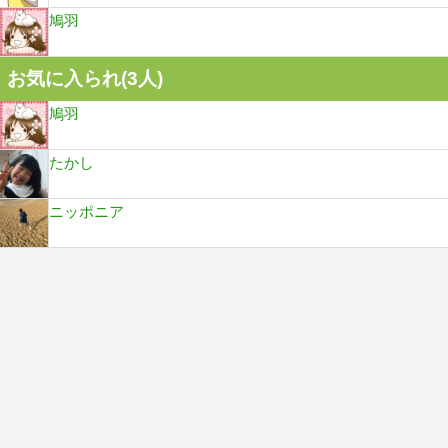
鳩羽
お気に入られ(
3
人)
鳩羽
たかし
ニッポニア