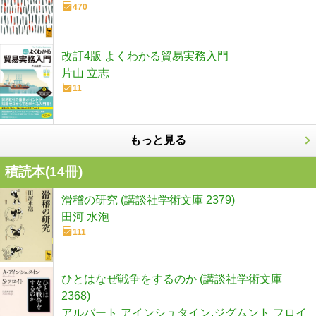
470
改訂4版 よくわかる貿易実務入門
片山 立志
11
もっと見る
積読本(
14
冊)
滑稽の研究 (講談社学術文庫 2379)
田河 水泡
111
ひとはなぜ戦争をするのか (講談社学術文庫
2368)
アルバート アインシュタイン,ジグムント フロイ