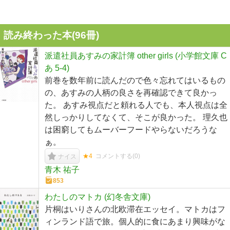
読み終わった本(
96
冊)
派遣社員あすみの家計簿 other girls (小学館文庫 C
あ 5-4)
前巻を数年前に読んだので色々忘れてはいるもの
の、あすみの人柄の良さを再確認できて良かっ
た。 あすみ視点だと頼れる人でも、本人視点は全
然しっかりしてなくて、そこが良かった。 理久也
は困窮してもムーバーフードやらないだろうな
ぁ。
★4
コメントする(
0
)
ナイス
青木 祐子
853
わたしのマトカ (幻冬舎文庫)
片桐はいりさんの北欧滞在エッセイ。マトカはフ
ィンランド語で旅。個人的に食にあまり興味がな