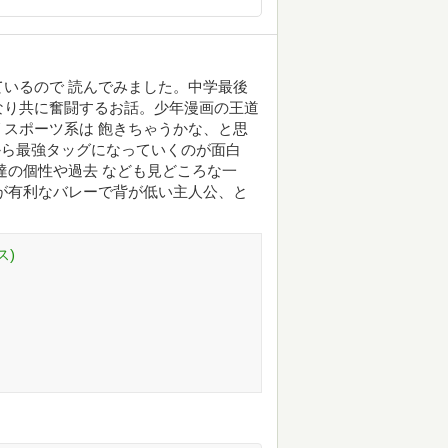
いるので 読んでみました。中学最後
なり共に奮闘するお話。少年漫画の王道
スポーツ系は 飽きちゃうかな、と思
から最強タッグになっていくのが面白
達の個性や過去 なども見どころな一
が有利なバレーで背が低い主人公、と
ス)