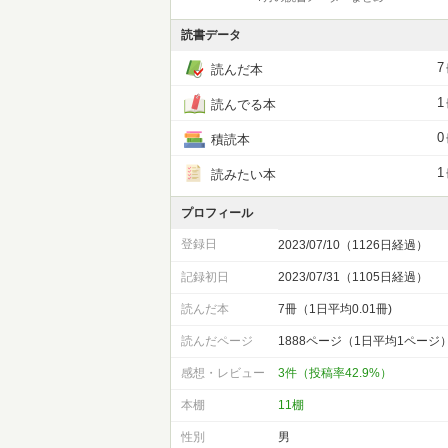
読書データ
7
読んだ本
1
読んでる本
0
積読本
1
読みたい本
プロフィール
登録日
2023/07/10（1126日経過）
記録初日
2023/07/31（1105日経過）
読んだ本
7冊（1日平均0.01冊)
読んだページ
1888ページ（1日平均1ページ
感想・レビュー
3件（投稿率42.9%）
本棚
11棚
性別
男