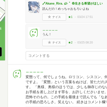
🔗Akane_Rira. ໒꒱· ﾟ ＠生きる希望がほしい
読んだの！めっちゃおもろいよね
ナイス
★1
03/24 17:51
版
＿＿＿＿＿
うん！
、
ナイス
★2
03/25 08:20
＿＿＿＿＿
変態って、何でしょうね。ロリコン、シスコン、
ですよ。「変態」という言葉をぬけば、皆ただの
す。 「奥様、奥様のほうでは、少しも御存じのな
お手紙を差し上げます罪を、お許しくださいませ
恐怖そのもの。この手紙を最後まで読んでも「な
の手紙の恐ろしさ。笑えない。 続きはコメント欄