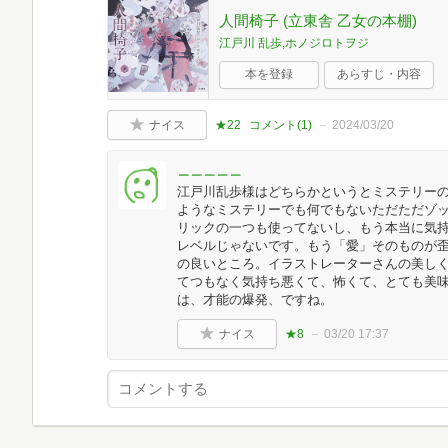
人間椅子 (立東舎 乙女の本棚)
江戸川 乱歩,ホノジロトヲジ
本を登録
あらすじ・内容
ナイス
★22
コメント(
1
)
2024/03/20
＿＿＿＿＿
江戸川乱歩様はどちらかというとミステリーの
ようなミステリーでも何でもないただただゾッ
リックの一つも使ってないし、もう本当に気持
レベルじゃないです。もう「愛」そのものが歪
の良いところ。イラストレーターさんの美し
てつもなく気持ち悪くて、怖くて、とても美味
は、才能の爆発、ですね。
ナイス
★8
03/20 17:37