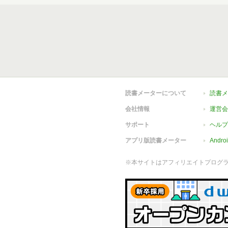
読書メーターについて
読書メ
会社情報
運営会
サポート
ヘルプ
アプリ版読書メーター
Andr
※本サイトはアフィリエイトプログ