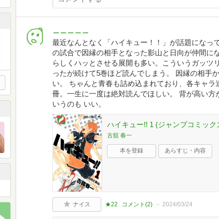
＿＿＿＿＿
最近なんとなく「ハイキュー！！」が話題になって
の試合で因縁の相手となった影山と日向が仲間に
らしくハッとさせる展開も多い。こういうガッツリ
ったが続けて5巻ほど読んでしまう。 因縁の相手
い。 ちゃんと青春も詰め込まれており、各キャラ
冊。一生に一度は絶対読んでほしい。 背が高い方
いうのも いい。
ハイキュー!! 1 (ジャンプコミック
古舘 春一
本を登録
あらすじ・内容
ナイス
★22
コメント(
2
)
2024/03/24