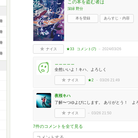
この本を盗む者は
深緑 野分
本を登録
あらすじ・内容
冊
冊
冊
ナイス
★33
コメント(
7
)
2024/03/26
冊
＿＿＿＿＿
全然いいよ！キハ、よろしく
ナイス
★2
03/26 21:49
夜桜キハ
了解〜つゆよびにします。 ありがとう！ よろし
）
ナイス
03/26 21:50
7件のコメントを全て見る