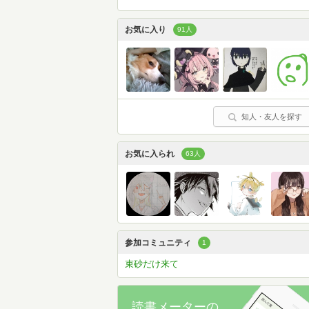
お気に入り
91人
知人・友人を探す
お気に入られ
63人
参加コミュニティ
1
束砂だけ来て
読書メーターの