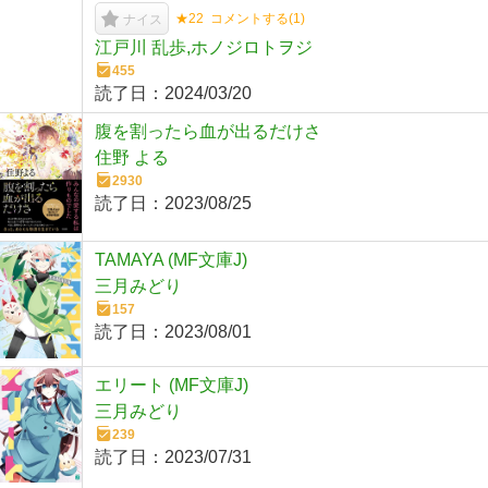
★22
コメントする(
1
)
ナイス
江戸川 乱歩,ホノジロトヲジ
455
読了日：
2024/03/20
腹を割ったら血が出るだけさ
住野 よる
2930
読了日：
2023/08/25
TAMAYA (MF文庫J)
三月みどり
157
読了日：
2023/08/01
エリート (MF文庫J)
三月みどり
239
読了日：
2023/07/31