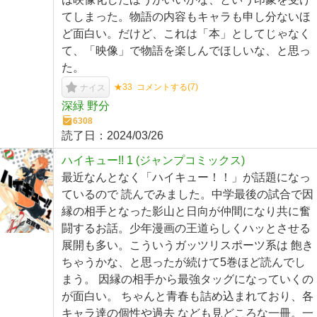
てしまった。物語の内容もキャラも申し分ないほ
ど面白い。だけど、これは「本」としてじゃなく
て、「映像」で物語を楽しんでほしいな、と思っ
た。
★33
コメントする(
7
)
ナイス
深緑 野分
6308
読了日：
2024/03/26
ハイキュー!! 1 (ジャンプコミックス)
最近なんとなく「ハイキュー！！」が話題になっ
ているので 読んでみました。中学最後の試合で因
縁の相手となった影山と日向が仲間になり共に奮
闘するお話。少年漫画の王道らしくハッとさせる
展開も多い。こういうガッツリスポーツ系は 飽き
ちゃうかな、と思ったが続けて5巻ほど読んでし
まう。 因縁の相手から最強タッグになっていくの
が面白い。 ちゃんと青春も詰め込まれており、各
キャラ達の個性や過去 なども見どころな一冊。一