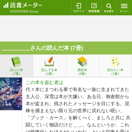
ログイン
新規登録
本を探
＿＿＿＿＿
さんの読んだ本 (7冊)
読んだ本
読んでる本
積読本
読みたい本
（7冊）
（1冊）
（0冊）
（1冊）
この本を盗む者は
代々本にまつわる事で有名な一族に生まれてきた
主人公、深雪は本が大嫌い。ある日、御倉館から
本が盗まれ、残されたメッセージを目にする。泥
棒を捕まえない限り元の世界に戻れない呪い、
「ブック・カース」を解くべく、ましろと共に 共
闘していく物語だけど＿＿。なんというか、これ
は映像化したほうがいいかな、という印象を受け