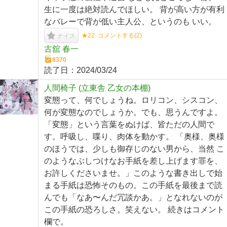
生に一度は絶対読んでほしい。 背が高い方が有利
なバレーで背が低い主人公、というのも いい。
★22
コメントする(
2
)
ナイス
古舘 春一
8370
読了日：
2024/03/24
人間椅子 (立東舎 乙女の本棚)
変態って、何でしょうね。ロリコン、シスコン、
何が変態なのでしょうか。でも、思うんですよ。
「変態」という言葉をぬけば、皆ただの人間で
す。呼吸し、喋り、肉体を動かす。 「奥様、奥様
のほうでは、少しも御存じのない男から、当然 こ
のようなぶしつけなお手紙を差し上げます罪を、
お許しくださいませ。」このような書き出しで始
まる手紙は恐怖そのもの。この手紙を最後まで読
んでも「なあ〜んだ冗談かあ。」となれないのが
この手紙の恐ろしさ。笑えない。 続きはコメント
欄で。