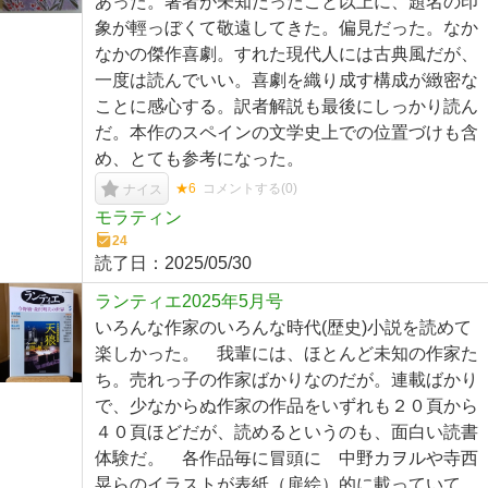
あった。著者が未知だったこと以上に、題名の印
象が輕っぼくて敬遠してきた。偏見だった。なか
なかの傑作喜劇。すれた現代人には古典風だが、
一度は読んでいい。喜劇を織り成す構成が緻密な
ことに感心する。訳者解説も最後にしっかり読ん
だ。本作のスペインの文学史上での位置づけも含
め、とても参考になった。
★6
コメントする(
0
)
ナイス
モラティン
24
読了日：
2025/05/30
ランティエ2025年5月号
いろんな作家のいろんな時代(歴史)小説を読めて
楽しかった。 我輩には、ほとんど未知の作家た
ち。売れっ子の作家ばかりなのだが。連載ばかり
で、少なからぬ作家の作品をいずれも２０頁から
４０頁ほどだが、読めるというのも、面白い読書
体験だ。 各作品毎に冒頭に 中野カヲルや寺西
晃らのイラストが表紙（扉絵）的に載っていて、