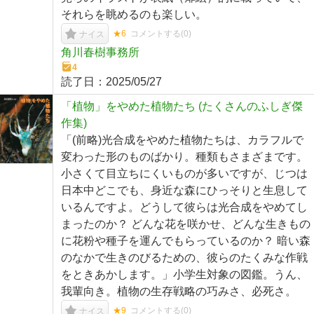
それらを眺めるのも楽しい。
★6
コメントする(
0
)
ナイス
角川春樹事務所
4
読了日：
2025/05/27
「植物」をやめた植物たち (たくさんのふしぎ傑
作集)
「(前略)光合成をやめた植物たちは、カラフルで
変わった形のものばかり。種類もさまざまです。
小さくて目立ちにくいものが多いですが、じつは
日本中どこでも、身近な森にひっそりと生息して
いるんですよ。どうして彼らは光合成をやめてし
まったのか？ どんな花を咲かせ、どんな生きもの
に花粉や種子を運んでもらっているのか？ 暗い森
のなかで生きのびるための、彼らのたくみな作戦
をときあかします。」小学生対象の図鑑。うん、
我輩向き。植物の生存戦略の巧みさ、必死さ。
★9
コメントする(
0
)
ナイス