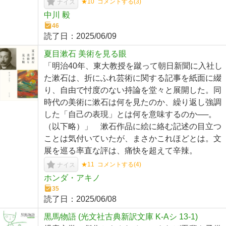
★10
コメントする(
3
)
ナイス
中川 毅
46
読了日：
2025/06/09
夏目漱石 美術を見る眼
「明治40年、東大教授を蹴って朝日新聞に入社し
た漱石は、折にふれ芸術に関する記事を紙面に綴
り、自由で忖度のない持論を堂々と展開した。同
時代の美術に漱石は何を見たのか、繰り返し強調
した「自己の表現」とは何を意味するのか──。
（以下略）」 漱石作品に絵に絡む記述の目立つ
ことは気付いていたが、まさかこれほどとは。文
展を巡る率直な評は、痛快を超えて辛辣。
★11
コメントする(
4
)
ナイス
ホンダ・アキノ
35
読了日：
2025/06/08
黒馬物語 (光文社古典新訳文庫 K-Aシ 13-1)