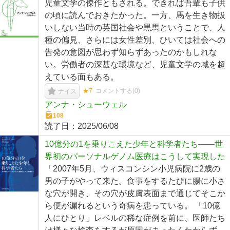
児童文学の傑作ともされる。できれば吾輩も子供
の頃に読んでおきたかった。一方、馬を生き物扱
いしない当時の英国社会や黒馬ということで、人
種の偏見、さらには女性差別、ひいては社会への
告発の意図が思わず知らずあったのかもしれな
い。労働者の深甚な環境など、児童文学の域を超
えている面もある。
★7
コメントする(
0
)
ナイス
アンナ・シューウェル
108
読了日：
2025/06/08
10億分の1を乗りこえた少年と科学者たち――世
界初のパーソナルゲノム医療はこうして実現した
「2007年5月、ウィスコンシン小児病院に2歳の
男の子がやって来た。食事をするたびに腸に小さ
な穴が開き、その穴が皮膚表面まで通じてそこか
ら便が漏れるという奇病を患っている。 「10億
人にひとり」レベルの稀な症例を前に、医師たち