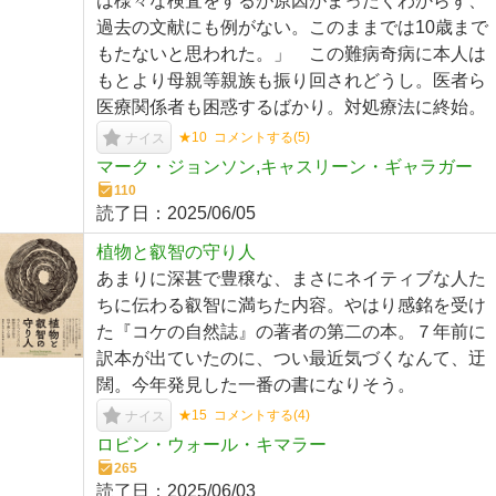
は様々な検査をするが原因がまったくわからず、
過去の文献にも例がない。このままでは10歳まで
もたないと思われた。」 この難病奇病に本人は
もとより母親等親族も振り回されどうし。医者ら
医療関係者も困惑するばかり。対処療法に終始。
★10
コメントする(
5
)
ナイス
マーク・ジョンソン,キャスリーン・ギャラガー
110
読了日：
2025/06/05
植物と叡智の守り人
あまりに深甚で豊穣な、まさにネイティブな人た
ちに伝わる叡智に満ちた内容。やはり感銘を受け
た『コケの自然誌』の著者の第二の本。７年前に
訳本が出ていたのに、つい最近気づくなんて、迂
闊。今年発見した一番の書になりそう。
★15
コメントする(
4
)
ナイス
ロビン・ウォール・キマラー
265
読了日：
2025/06/03