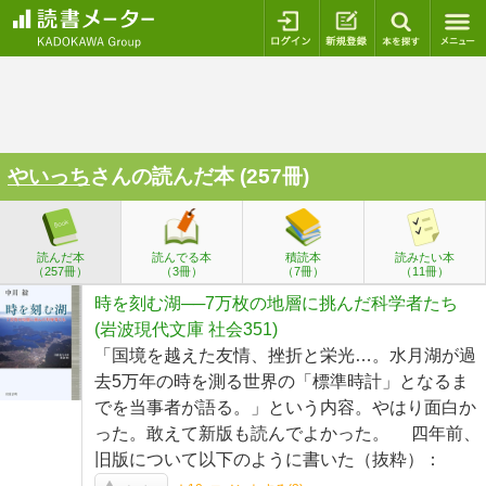
ログイン
新規登録
本を探
やいっち
さんの読んだ本 (257冊)
読んだ本
読んでる本
積読本
読みたい本
（257冊）
（3冊）
（7冊）
（11冊）
時を刻む湖──7万枚の地層に挑んだ科学者たち
(岩波現代文庫 社会351)
「国境を越えた友情、挫折と栄光…。水月湖が過
去5万年の時を測る世界の「標準時計」となるま
でを当事者が語る。」という内容。やはり面白か
った。敢えて新版も読んでよかった。 四年前、
旧版について以下のように書いた（抜粋）：