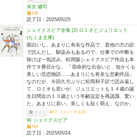
末次 健司
148
読了日：
2025/05/25
シェイクスピア全集 (2) ロミオとジュリエット
(ちくま文庫)
面白いし、あまりに有名な作品で、昔他の方の訳
で読んだし、馴染みもあるので、仕事での中断を
除けば一気読み。松岡版シェイクスピア作品も本
作で９冊目かな。 「宿命的な出会いと、短かくも
美しい悲恋物語……あまりにも有名な悲劇作品」
なのだが、今回久方ぶりに松岡和子訳で読み返し
て、ロミオも若いが、ジュリエットも１４歳の誕
生日間近の１３歳という年齢設定を再認識、驚い
た。あまりに若い。美しくも短く萌え、なのか。
★17
コメントする(
3
)
ナイス
W. シェイクスピア
783
読了日：
2025/05/24