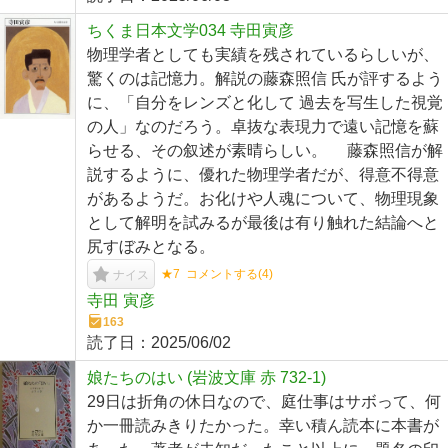
ちくま日本文学034 寺田寅彦
物理学者としても実績を残されているらしいが、
驚くのは記憶力。解説の藤森照信 氏が評するよう
に、「自分をレンズと化して 過去を写生した視覚
の人」なのだろう。卓抜な表現力で遠い記憶を蘇
らせる、その叙述が素晴らしい。 藤森照信が解
説するように、優れた物理学者だが、得意不得意
があるようだ。お化けや人魂について、物理現象
として解明を試みるが最後は有り触れた結論へと
尻すぼみとなる。
★7
コメントする(
4
)
ナイス
寺田 寅彦
163
読了日：
2025/06/02
娘たちのはい (岩波文庫 赤 732-1)
29日は折角の休日なので、庭仕事はサボって、何
か一冊読みきりたかった。幸い積ん読本に本書が