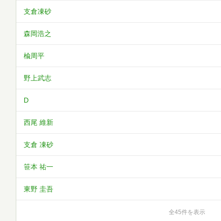
支倉凍砂
森岡浩之
楡周平
野上武志
D
西尾 維新
支倉 凍砂
笹本 祐一
東野 圭吾
全45件を表示