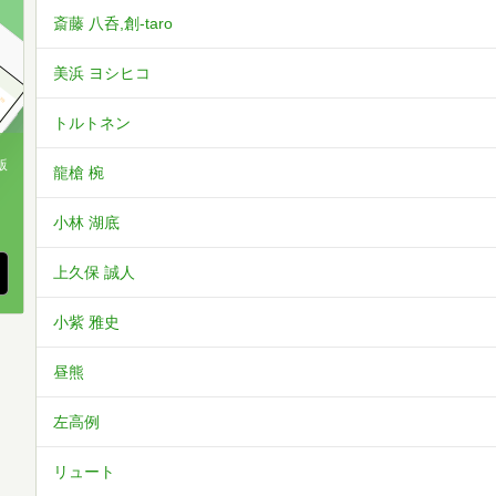
斎藤 八呑,創-taro
美浜 ヨシヒコ
トルトネン
版
龍槍 椀
、
小林 湖底
上久保 誠人
小紫 雅史
昼熊
左高例
リュート