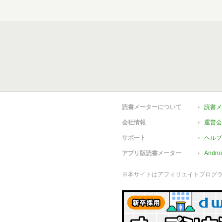
読書メーターについて
読書メ
会社情報
運営会
サポート
ヘルプ
アプリ版読書メーター
Andr
※本サイトはアフィリエイトプログ