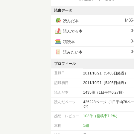
読書データ
1435
読んだ本
0
読んでる本
0
積読本
0
読みたい本
プロフィール
登録日
2011/10/21（5405日経過）
記録初日
2011/10/21（5405日経過）
読んだ本
1435冊（1日平均0.27冊)
読んだページ
425228ページ（1日平均78ペ
ジ）
感想・レビュー
103件（投稿率7.2%）
本棚
1棚