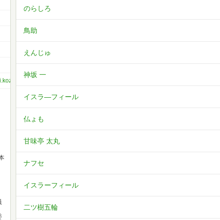
のらしろ
鳥助
えんじゅ
神坂 一
i.kozy
イスラ―フィール
仏ょも
甘味亭 太丸
本
ナフセ
イスラーフィール
、
員
二ツ樹五輪
委