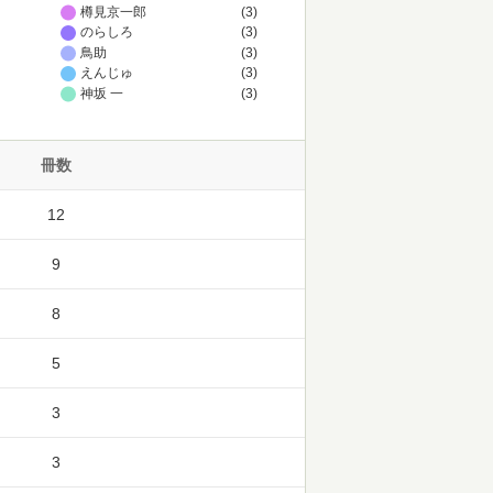
樽見京一郎
(3)
のらしろ
(3)
鳥助
(3)
えんじゅ
(3)
神坂 一
(3)
冊数
12
9
8
5
3
3