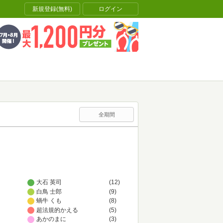
新規登録(無料)
ログイン
全期間
大石 英司
(12)
白鳥 士郎
(9)
蝸牛 くも
(8)
超法規的かえる
(5)
あかのまに
(3)