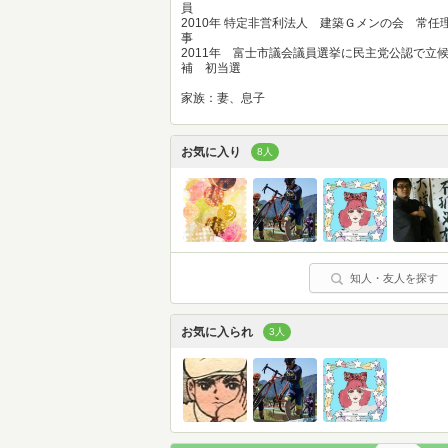
員
2010年 特定非営利法人 建築Ｇメンの会 常任
事
2011年 富士市議会議員選挙に民主党公認で立
補 初当選
家族：妻、息子
お気に入り
8人
知人・友人を探す
お気に入られ
3人