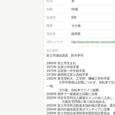
性別
男
年齢
66歳
血液型
B型
職業
その他
現住所
静岡県
URL/ブログ
http://www.facebook.com/suzuk
自己紹介
富士市議会議員 鈴木幸司
1960年 富士市生まれ
1972年 吉原小学校卒業
1975年 吉原第一中学校卒業
1978年 静岡県立富士高校卒業
1982年 東京理科大 工学部 機械工学科卒業
大学卒業後は定職につかず、自転車で日
一周。
その後、自転車でドイツ縦断。
2000年 独学で一級建築士試験に合格
2002年 特定非営利法人建築Ｇメンの会に入会し
欠陥住宅問題に取り組み始める。
2003年 富士市市民活動基本指針検討委員会 委
2004年 新潟中越地震災害ボランティアに従事
2008年 富士市総合体育館基本構想策定委員会 