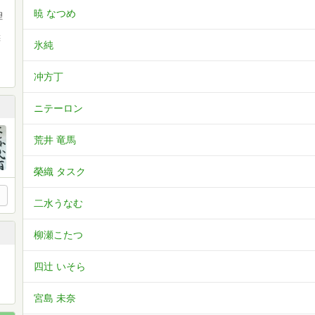
暁 なつめ
理
候
氷純
冲方丁
ニテーロン
荒井 竜馬
榮織 タスク
二水うなむ
柳瀬こたつ
四辻 いそら
宮島 未奈