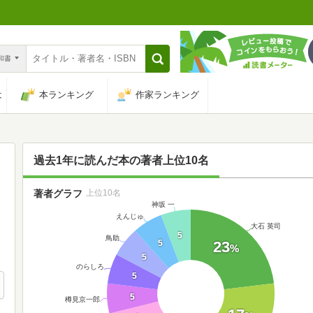
n和書
は
本ランキング
作家ランキング
過去1年に読んだ本の著者上位10名
著者グラフ
上位10名
神坂 一
えんじゅ
大石 英司
5
鳥助
5
23
%
5
のらしろ
5
5
樽見京一郎