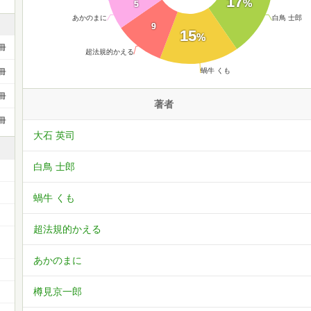
17
%
5
あかのまに
白鳥 士郎
9
15
%
冊
超法規的かえる
蝸牛 くも
冊
冊
著者
冊
大石 英司
白鳥 士郎
蝸牛 くも
超法規的かえる
ー
あかのまに
樽見京一郎