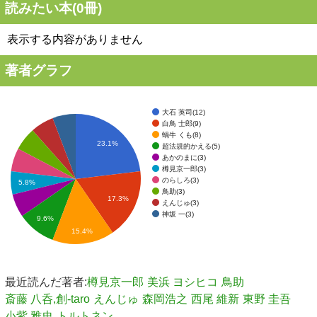
読みたい本(
0
冊)
表示する内容がありません
著者グラフ
大石 英司(12)
白鳥 士郎(9)
蝸牛 くも(8)
23.1%
超法規的かえる(5)
あかのまに(3)
樽見京一郎(3)
のらしろ(3)
5.8%
鳥助(3)
17.3%
えんじゅ(3)
神坂 一(3)
9.6%
15.4%
最近読んだ著者:
樽見京一郎
美浜 ヨシヒコ
鳥助
斎藤 八呑,創-taro
えんじゅ
森岡浩之
西尾 維新
東野 圭吾
小紫 雅史
トルトネン