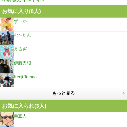
お気に入り(
8
人)
ずーか
む〜たん
えるざ
伊藤光昭
Kenji Terada
もっと見る
お気に入られ(
3
人)
轟直人