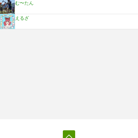
む〜たん
えるざ