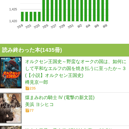
1,425
1,420
7/23
7/29
8/4
7/19
7/25
7/31
8/6
7/21
7/27
8/2
8/8
読み終わった本(
1435
冊)
オルクセン王国史～野蛮なオークの国は、如何に
して平和なエルフの国を焼き払うに至ったか～３
(【小説】オルクセン王国史)
樽見京一郎
235
煤まみれの騎士 IV (電撃の新文芸)
美浜 ヨシヒコ
77