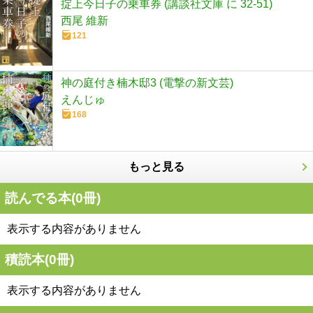
掟上今日子の乗車券 (講談社文庫 に 32-51)
西尾 維新
121
神の庭付き楠木邸3 (電撃の新文芸)
えんじゅ
168
もっと見る
読んでる本(
0
冊)
表示する内容がありません
積読本(
0
冊)
表示する内容がありません