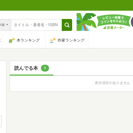
n和書
は
本ランキング
作家ランキング
読んでる本
0
表示項目がありません