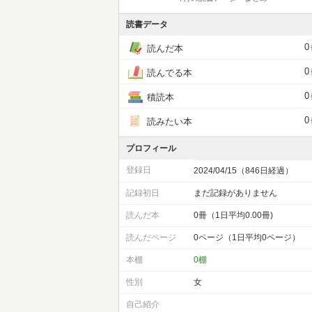
読書データ
0
読んだ本
0
読んでる本
0
積読本
0
読みたい本
プロフィール
登録日
2024/04/15（846日経過）
記録初日
まだ記録がありません
読んだ本
0冊（1日平均0.00冊)
読んだページ
0ページ（1日平均0ページ）
本棚
0棚
性別
女
自己紹介