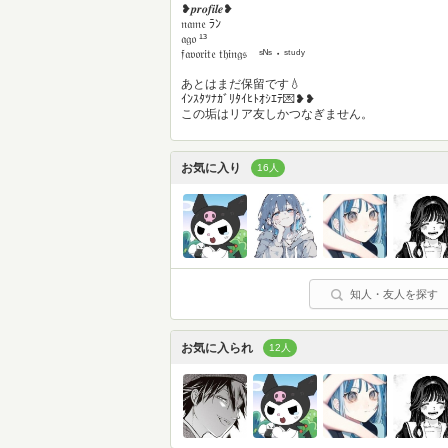
❥𝒑𝒓𝒐𝒇𝒊𝒍𝒆❥
𝔫𝔞𝔪𝔢 ﾗﾝ
𝔞𝔤𝔬 ¹³
𝔣𝔞𝔳𝔬𝔯𝔦𝔱𝔢 𝔱𝔥𝔦𝔫𝔤𝔰 ˢᴺˢ・ˢᵗᵘᵈʸ
あとはまだ保留です💧
ｲﾝｽﾀﾂﾅｶﾞﾘﾀｲﾋﾄｵｼｴﾃ💌❥❥
この垢はリア友しかつなぎません。
お気に入り
16人
知人・友人を探す
お気に入られ
12人