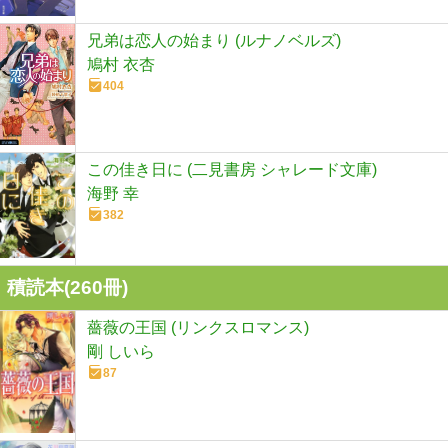
兄弟は恋人の始まり (ルナノベルズ)
鳩村 衣杏
404
この佳き日に (二見書房 シャレード文庫)
海野 幸
382
積読本(
260
冊)
薔薇の王国 (リンクスロマンス)
剛 しいら
87