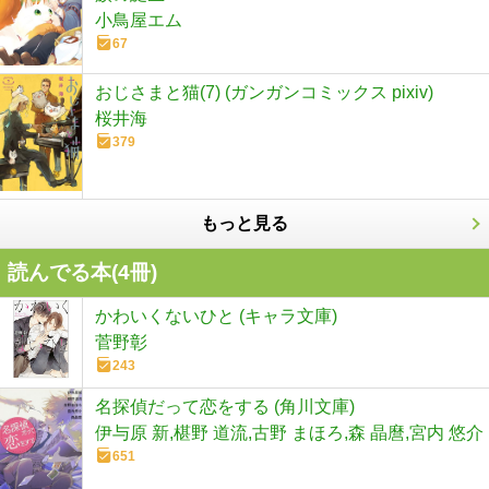
小鳥屋エム
67
おじさまと猫(7) (ガンガンコミックス pixiv)
桜井海
379
もっと見る
読んでる本(
4
冊)
かわいくないひと (キャラ文庫)
菅野彰
243
名探偵だって恋をする (角川文庫)
伊与原 新,椹野 道流,古野 まほろ,森 晶麿,宮内 悠介
651