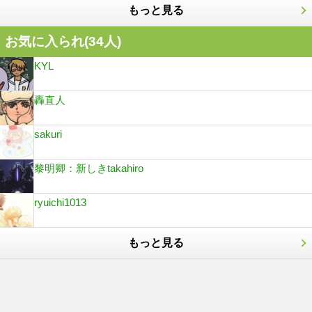
もっと見る
お気に入られ(
34
人)
KYL
轟直人
sakuri
黎明卿：新しきtakahiro
ryuichi1013
もっと見る