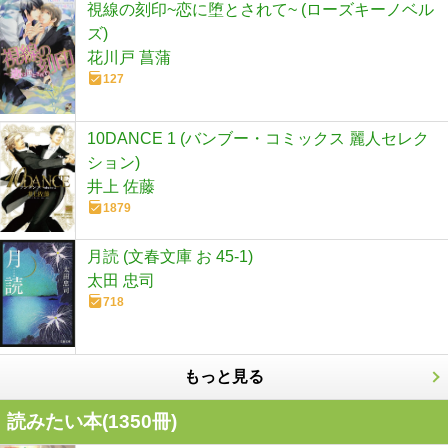
視線の刻印~恋に堕とされて~ (ローズキーノベル
ズ)
花川戸 菖蒲
127
10DANCE 1 (バンブー・コミックス 麗人セレク
ション)
井上 佐藤
1879
月読 (文春文庫 お 45-1)
太田 忠司
718
もっと見る
読みたい本(
1350
冊)