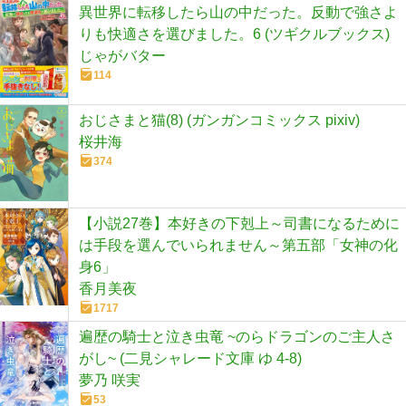
異世界に転移したら山の中だった。反動で強さよ
りも快適さを選びました。6 (ツギクルブックス)
じゃがバター
114
おじさまと猫(8) (ガンガンコミックス pixiv)
桜井海
374
【小説27巻】本好きの下剋上～司書になるために
は手段を選んでいられません～第五部「女神の化
身6」
香月美夜
1717
遍歴の騎士と泣き虫竜 ~のらドラゴンのご主人さ
がし~ (二見シャレード文庫 ゆ 4-8)
夢乃 咲実
53