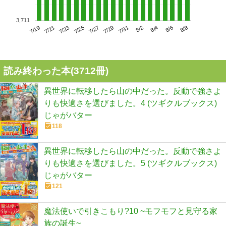
3,711
7/23
7/29
8/4
7/19
7/25
7/31
8/6
7/21
7/27
8/2
8/8
読み終わった本(
3712
冊)
異世界に転移したら山の中だった。反動で強さよ
りも快適さを選びました。4 (ツギクルブックス)
じゃがバター
118
異世界に転移したら山の中だった。反動で強さよ
りも快適さを選びました。5 (ツギクルブックス)
じゃがバター
121
魔法使いで引きこもり?10 ~モフモフと見守る家
族の誕生~