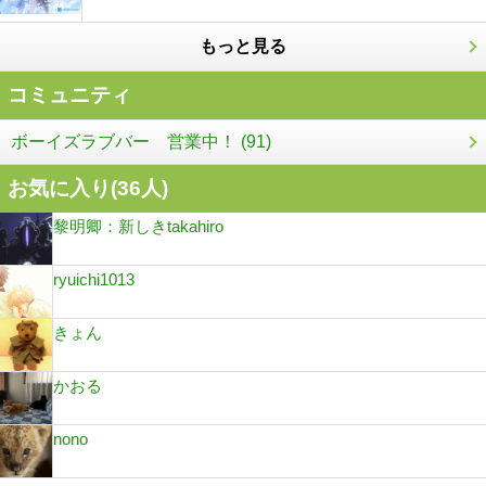
もっと見る
コミュニティ
ボーイズラブバー 営業中！ (91)
お気に入り(
36
人)
黎明卿：新しきtakahiro
ryuichi1013
きょん
かおる
nono