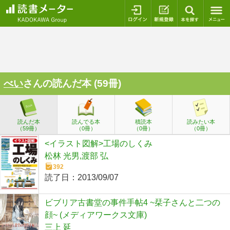
ログイン
新規登録
本を探
べい
さんの読んだ本 (59冊)
読んだ本
読んでる本
積読本
読みたい本
（59冊）
（0冊）
（0冊）
（0冊）
<イラスト図解>工場のしくみ
松林 光男,渡部 弘
392
読了日：
2013/09/07
ビブリア古書堂の事件手帖4 ~栞子さんと二つの
顔~ (メディアワークス文庫)
三上 延