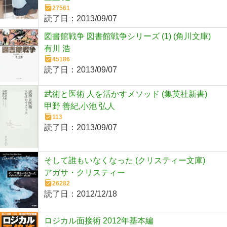
27561
読了日：
2013/09/07
図書館戦争 図書館戦争シリーズ (1) (角川文庫)
有川 浩
45186
読了日：
2013/09/07
武術と医術 人を活かすメソッド (集英社新書)
甲野 善紀,小池 弘人
113
読了日：
2013/09/07
そして誰もいなくなった (クリスティー文庫)
アガサ・クリスティー
26282
読了日：
2012/12/18
ロジカル面接術 2012年基本編