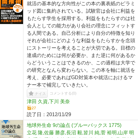
就活の基本的な方向性がこの本の裏表紙のピラミ
ッド図に集約されている。試験官は会社に利益を
もたらす学生を採用する。利益をもたらすのは社
会人としての能力があり会社の理念にフィットす
る人間である。自己分析により自分の特徴を知り
それが会社にどのような利益をもたらすかを念頭
にストーリーを考えることが大切である。目標の
達成のためには何が必要か、また逆に何があるか
らどういうことはできるのか、この過程は大学で
の研究となんら変わらない。この本を軸に就活を
考え、必要であればGD対策本や就活におけるマ
ナー本で補完していきたい。
コメントする(
0
)
ナイス
津田 久資,下川 美奈
27
読了日：
2012/11/29
地球外生命 9の論点 (ブルーバックス 1775)
立花 隆,佐藤 勝彦,長沼 毅,皆川 純,菅 裕明,山岸 明