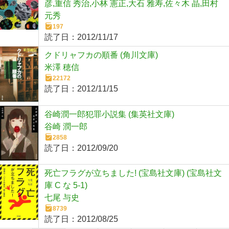
彦,重信 秀治,小林 憲正,大石 雅寿,佐々木 晶,田村
元秀
197
読了日：
2012/11/17
クドリャフカの順番 (角川文庫)
米澤 穂信
22172
読了日：
2012/11/15
谷崎潤一郎犯罪小説集 (集英社文庫)
谷崎 潤一郎
2858
読了日：
2012/09/20
死亡フラグが立ちました! (宝島社文庫) (宝島社文
庫 C な 5-1)
七尾 与史
8739
読了日：
2012/08/25