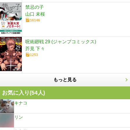
禁忌の子
山口 未桜
16146
呪術廻戦 29 (ジャンプコミックス)
芥見 下々
1253
もっと見る
お気に入り(
54
人)
キナコ
リン