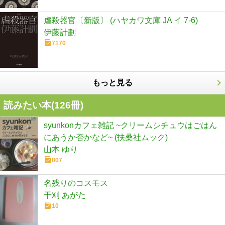
虐殺器官〔新版〕 (ハヤカワ文庫 JA イ 7-6)
伊藤計劃
7170
もっと見る
読みたい本(
126
冊)
syunkonカフェ雑記 ~クリームシチュウはごはん
にあうか否かなど~ (扶桑社ムック)
山本 ゆり
807
名残りのコスモス
干刈 あがた
10