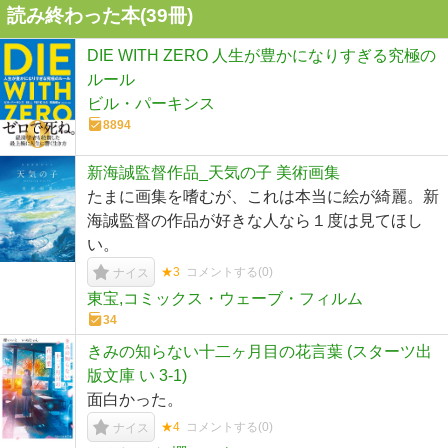
読み終わった本(
39
冊)
DIE WITH ZERO 人生が豊かになりすぎる究極の
ルール
ビル・パーキンス
8894
新海誠監督作品_天気の子 美術画集
たまに画集を嗜むが、これは本当に絵が綺麗。新
海誠監督の作品が好きな人なら１度は見てほし
い。
★3
コメントする(
0
)
ナイス
東宝,コミックス・ウェーブ・フィルム
34
きみの知らない十二ヶ月目の花言葉 (スターツ出
版文庫 い 3-1)
面白かった。
★4
コメントする(
0
)
ナイス