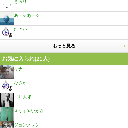
きらり
あーるあーる
ひさか
もっと見る
お気に入られ(
21
人)
キナコ
ひさか
平井太郎
きゆすやいかさ
ジョンノレン