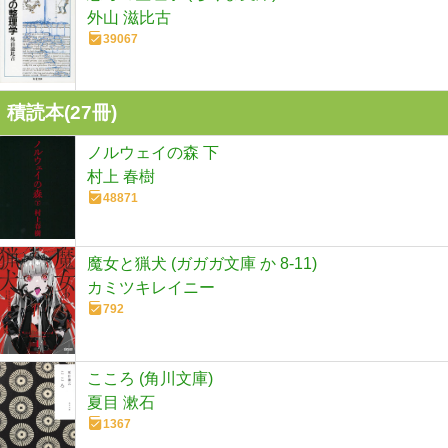
外山 滋比古
39067
積読本(
27
冊)
ノルウェイの森 下
村上 春樹
48871
魔女と猟犬 (ガガガ文庫 か 8-11)
カミツキレイニー
792
こころ (角川文庫)
夏目 漱石
1367