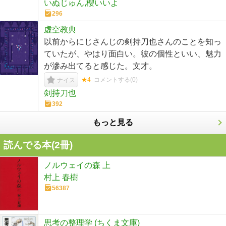
いぬじゅん,櫻いいよ
296
虚空教典
以前からにじさんじの剣持刀也さんのことを知っ
ていたが、やはり面白い。彼の個性といい、魅力
が滲み出てると感じた。文才。
★4
コメントする(
0
)
ナイス
剣持刀也
392
もっと見る
読んでる本(
2
冊)
ノルウェイの森 上
村上 春樹
56387
思考の整理学 (ちくま文庫)