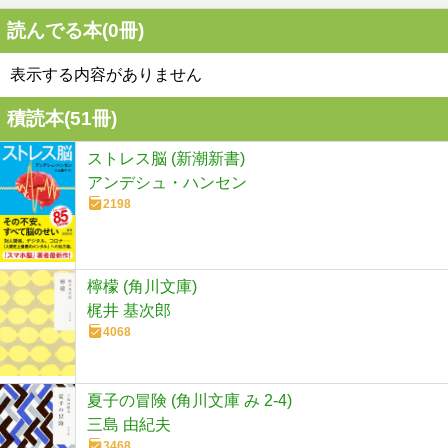
読んでる本(
0
冊)
表示する内容がありません
積読本(
51
冊)
ストレス脳 (新潮新書)
アンデシュ・ハンセン
2198
檸檬 (角川文庫)
梶井 基次郎
4068
夏子の冒険 (角川文庫 み 2-4)
三島 由紀夫
3468