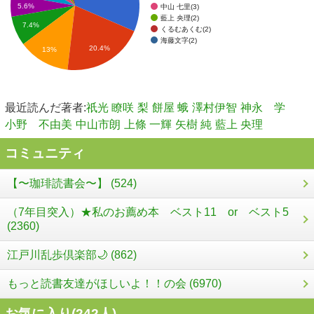
5.6%
中山 七里(3)
藍上 央理(2)
7.4%
くるむあくむ(2)
海藤文字(2)
20.4%
13%
最近読んだ著者:
祇光 瞭咲
梨
餅屋 蛾
澤村伊智
神永 学
小野 不由美
中山市朗
上條 一輝
矢樹 純
藍上 央理
コミュニティ
【〜珈琲読書会〜】 (524)
（7年目突入）★私のお薦め本 ベスト11 or ベスト5
(2360)
江戸川乱歩倶楽部🌙 (862)
もっと読書友達がほしいよ！！の会 (6970)
お気に入り(
242
人)