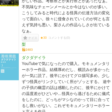
かしい作品。考察班とか実行班とかあったなぁ。
不気味なチェーンメールとか今はないのが多い。
こうしてみると時代による怪異の伝達方法の変化
って面白い。徐々に侵食されていくのが何とも言
えず気持ち悪い。梨さんの作品らしさが出ている
なぁ。
★30
コメントする(
0
)
ナイス
梨
2403
ダクダデイラ
YouTubeで気になったので購入。モキュメンタリ
ーホラー作品。結構厚めだし、横読みが多かった
が一気に読了。後半にかけてグロ描写多め。少し
ずつ怪異がリンクしていく所がゾッとする。 途中
の子供の幽霊の話は感動したのに、後半にかけて
の温度差がひどいや…怪異から逃げるために儀式
をしたのに、どっちがマシなのかって目に合って
るし救いがない。これぞモキュメンタリーホラー
と言える作品。