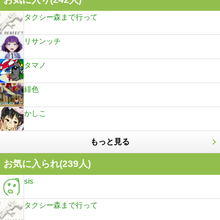
タクシー森まで行って
リサンッチ
タマノ
緋色
かしこ
もっと見る
お気に入られ(
239
人)
sis
タクシー森まで行って