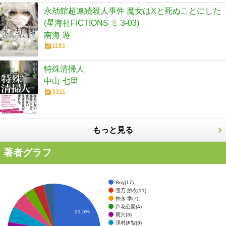
永劫館超連続殺人事件 魔女はXと死ぬことにした
(星海社FICTIONS ミ 3-03)
南海 遊
1181
特殊清掃人
中山 七里
3311
もっと見る
著者グラフ
Roy(17)
雪乃 紗衣(11)
神永 学(7)
芦花公園(4)
31.5%
雨穴(3)
澤村伊智(3)