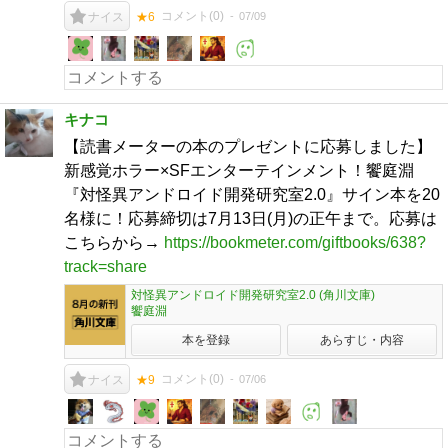
コメント(
0
)
07/09
ナイス
★6
キナコ
【読書メーターの本のプレゼントに応募しました】
新感覚ホラー×SFエンターテインメント！饗庭淵
『対怪異アンドロイド開発研究室2.0』サイン本を20
名様に！応募締切は7月13日(月)の正午まで。応募は
こちらから→
https://bookmeter.com/giftbooks/638?
track=share
対怪異アンドロイド開発研究室2.0 (角川文庫)
饗庭淵
本を登録
あらすじ・内容
コメント(
0
)
07/06
ナイス
★9