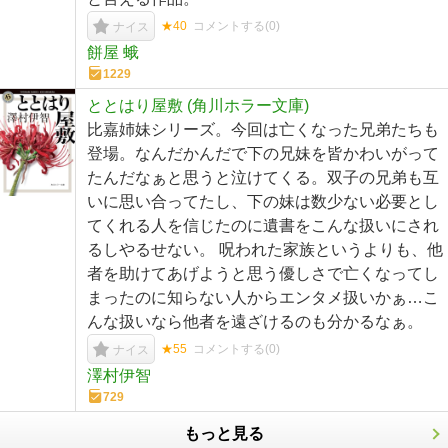
★40
コメントする(
0
)
ナイス
餅屋 蛾
1229
ととはり屋敷 (角川ホラー文庫)
比嘉姉妹シリーズ。今回は亡くなった兄弟たちも
登場。なんだかんだで下の兄妹を皆かわいがって
たんだなぁと思うと泣けてくる。双子の兄弟も互
いに思い合ってたし、下の妹は数少ない必要とし
てくれる人を信じたのに遺書をこんな扱いにされ
るしやるせない。 呪われた家族というよりも、他
者を助けてあげようと思う優しさで亡くなってし
まったのに知らない人からエンタメ扱いかぁ…こ
んな扱いなら他者を遠ざけるのも分かるなぁ。
★55
コメントする(
0
)
ナイス
澤村伊智
729
もっと見る