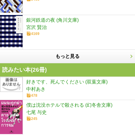
銀河鉄道の夜 (角川文庫)
宮沢 賢治
4169
もっと見る
読みたい本(
26
冊)
好きです、死んでください (双葉文庫)
中村あき
478
僕は沈没ホテルで殺される (幻冬舎文庫)
七尾 与史
245