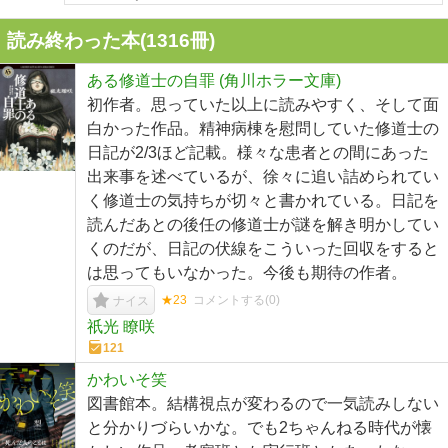
読み終わった本(
1316
冊)
ある修道士の自罪 (角川ホラー文庫)
初作者。思っていた以上に読みやすく、そして面
白かった作品。精神病棟を慰問していた修道士の
日記が2/3ほど記載。様々な患者との間にあった
出来事を述べているが、徐々に追い詰められてい
く修道士の気持ちが切々と書かれている。日記を
読んだあとの後任の修道士が謎を解き明かしてい
くのだが、日記の伏線をこういった回収をすると
は思ってもいなかった。今後も期待の作者。
★23
コメントする(
0
)
ナイス
祇光 瞭咲
121
かわいそ笑
図書館本。結構視点が変わるので一気読みしない
と分かりづらいかな。でも2ちゃんねる時代が懐