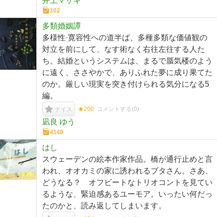
井上マサキ
102
多類婚姻譚
多様性·寛容性への道半ば、多種多類な価値観の
対立を前にして、なす術なく右往左往する人た
ち。結婚というシステムは、まるで蜃気楼のよう
に遠く、ささやかで、ありふれた夢に成り果てた
のか。厳しい現実を突き付けられる気分になる5
編。
★200
コメントする(
0
)
ナイス
凪良 ゆう
4148
はし
スウェーデンの絵本作家作品。橋が通行止めと言
われ、オオカミの家に誘われるブタさん。さあ、
どうなる？ オフビートなトリオコントを見てい
るような、緊迫感あるユーモア。いったい何だっ
たのかと、読み返してしまいます。