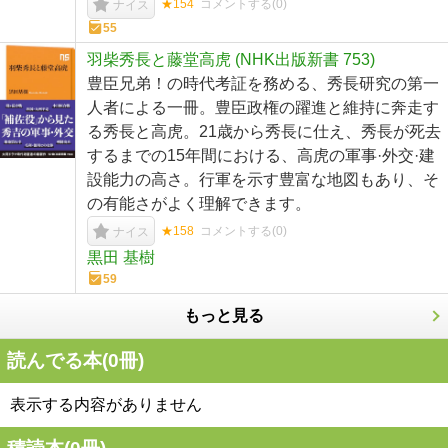
★154
コメントする(
0
)
ナイス
55
羽柴秀長と藤堂高虎 (NHK出版新書 753)
豊臣兄弟！の時代考証を務める、秀長研究の第一
人者による一冊。豊臣政権の躍進と維持に奔走す
る秀長と高虎。21歳から秀長に仕え、秀長が死去
するまでの15年間における、高虎の軍事·外交·建
設能力の高さ。行軍を示す豊富な地図もあり、そ
の有能さがよく理解できます。
★158
コメントする(
0
)
ナイス
黒田 基樹
59
もっと見る
読んでる本(
0
冊)
表示する内容がありません