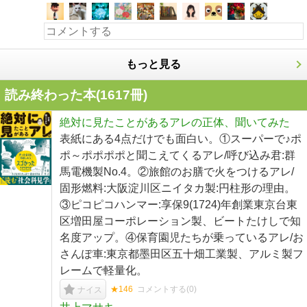
もっと見る
読み終わった本(
1617
冊)
絶対に見たことがあるアレの正体、聞いてみた
表紙にある4点だけでも面白い。①スーパーで♪ポ
ポ～ポポポポと聞こえてくるアレ/呼び込み君:群
馬電機製No.4。②旅館のお膳で火をつけるアレ/
固形燃料:大阪淀川区ニイタカ製:円柱形の理由。
③ピコピコハンマー:享保9(1724)年創業東京台東
区増田屋コーポレーション製、ビートたけしで知
名度アップ。④保育園児たちが乗っているアレ/お
さんぽ車:東京都墨田区五十畑工業製、アルミ製フ
レームで軽量化。
★146
コメントする(
0
)
ナイス