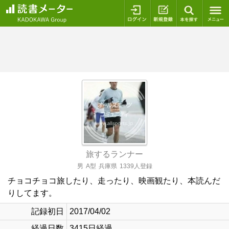
ログイン
新規登録
本を探
旅するランナー
男
A型
兵庫県
1339人登録
チョコチョコ旅したり、走ったり、映画観たり、本読んだ
りしてます。
記録初日
2017/04/02
経過日数
3415日経過