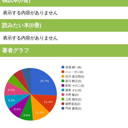
積読本(
0
冊)
表示する内容がありません
読みたい本(
0
冊)
表示する内容がありません
著者グラフ
堂場 瞬一(9)
ハン・ガン(4)
谷川 俊太郎(4)
新川 帆立(3)
25.7%
町田 そのこ(3)
8.6%
最果 タヒ(3)
今野 敏(3)
上田 健次(2)
8.6%
11.4%
椹野道流(2)
門井 慶喜(2)
8.6%
11.4%
8.6%