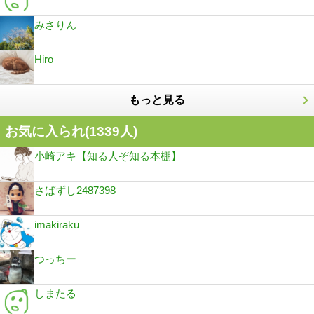
みさりん
Hiro
もっと見る
お気に入られ(
1339
人)
小崎アキ【知る人ぞ知る本棚】
さばずし2487398
imakiraku
つっちー
しまたる