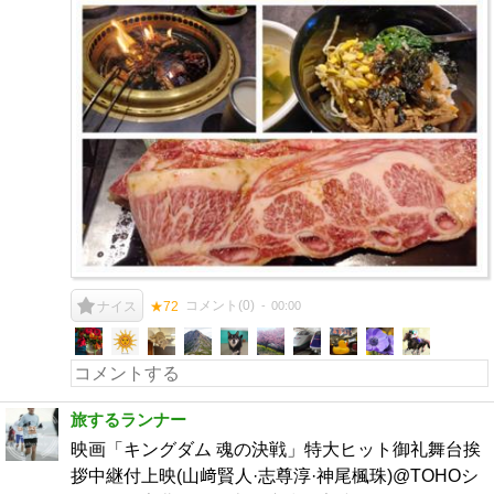
コメント(
0
)
00:00
ナイス
★72
旅するランナー
映画「キングダム 魂の決戦」特大ヒット御礼舞台挨
拶中継付上映(山﨑賢人·志尊淳·神尾楓珠)@TOHOシ