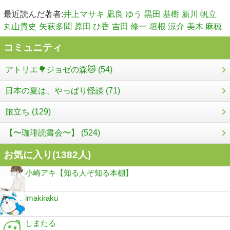
最近読んだ著者:
井上マサキ
凪良 ゆう
黒田 基樹
新川 帆立
丸山貴史
矢萩多聞
原田 ひ香
吉田 修一
垣根 涼介
美木 麻穂
コミュニティ
アトリエ🌳ジョゼの森🐱 (54)
日本の夏は、やっぱり怪談 (71)
旅立ち (129)
【〜珈琲読書会〜】 (524)
お気に入り(
1382
人)
小崎アキ【知る人ぞ知る本棚】
imakiraku
しまたる