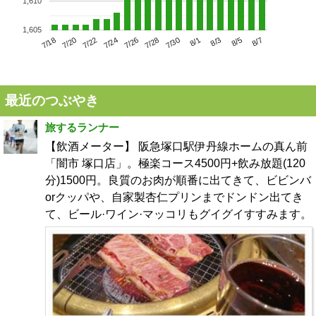
1,610
1,605
7/22
7/28
8/3
7/18
7/24
7/30
8/5
7/20
7/26
8/1
8/7
最近のつぶやき
旅するランナー
【飲酒メーター】 阪急塚口駅伊丹線ホームの真ん前
「闇市 塚口店」。極楽コース4500円+飲み放題(120
分)1500円。良質のお肉が順番に出てきて、ビビンバ
orクッパや、自家製杏仁プリンまでドンドン出てき
て、ビール·ワイン·マッコリもグイグイすすみます。