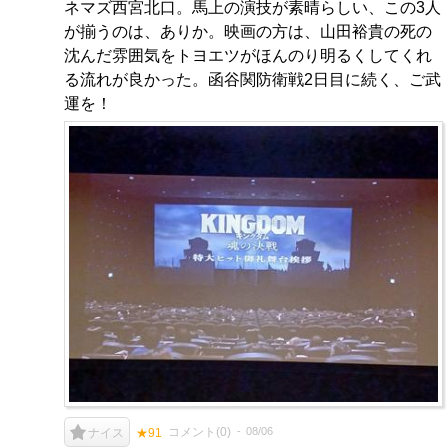
ネマズ西宮北口。馬上の演技が素晴らしい、この3人
が揃うのは、ありか。映画の方は、山田裕貴の死の
沈んだ雰囲気をトヨエツがほんのり明るくしてくれ
る流れが良かった。函谷関防衛戦2日目に続く、ご武
運を！
コメント(
0
)
08/06
ナイス
★91