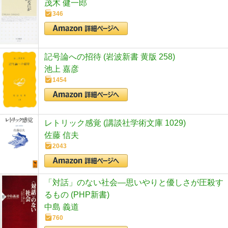
茂木 健一郎
346
記号論への招待 (岩波新書 黄版 258)
池上 嘉彦
1454
レトリック感覚 (講談社学術文庫 1029)
佐藤 信夫
2043
「対話」のない社会―思いやりと優しさが圧殺す
るもの (PHP新書)
中島 義道
760