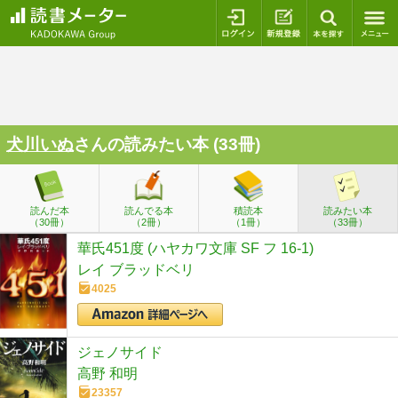
ログイン
新規登録
本を探
犬川いぬ
さんの読みたい本 (33冊)
読んだ本
読んでる本
積読本
読みたい本
（30冊）
（2冊）
（1冊）
（33冊）
華氏451度 (ハヤカワ文庫 SF フ 16-1)
レイ ブラッドベリ
4025
ジェノサイド
高野 和明
23357