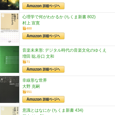
心理学で何がわかるか (ちくま新書 802)
村上 宣寛
400
音楽未来形: デジタル時代の音楽文化のゆくえ
増田 聡,谷口 文和
71
非線形な世界
大野 克嗣
551
意識とはなにか (ちくま新書 434)