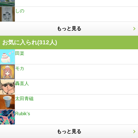
しの
もっと見る
お気に入られ(
312
人)
田楽
モカ
轟直人
太田青磁
Rubik's
もっと見る