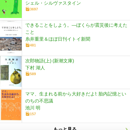
シェル・シルヴァスタイン
3697
できることをしよう。―ぼくらが震災後に考えた
こと
糸井重里＆ほぼ日刊イトイ新聞
481
次郎物語(上) (新潮文庫)
下村 湖人
589
ママ、生まれる前から大好きだよ!: 胎内記憶とい
のちの不思議
池川 明
157
もっと見る