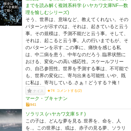
までを読み解く複雑系科学 (ハヤカワ文庫NF―数
理を愉しむシリーズ)
そう、世界は、意味など、教えてくれない。その
パターンが示すのは、それは、起きていると云う
事。その規模は、予測不能だと云う事。そして、
それは、起こると云う事。人の行いまでもが、そ
のパターンを示す‥この事に、痛快を感じる私
は、中二病を患う、中年なのだろう‥臨界状態に
おける、変化への高い感応性。スケールフリー
の、自己参照性。世界を予測する事は、不可能で
も、世界の変化に、寄与出来る可能性‥いや、既
に私は、寄与している‥さぁ！どうする？俺！
★74
コメントする(
2
)
ナイス
マーク・ブキャナン
941
ソラリス (ハヤカワ文庫ＳＦ)
この子は、どんな夢を見る‥世界を、命を、人
を‥。この世界は、或は、赤子の見る夢、ソラリ