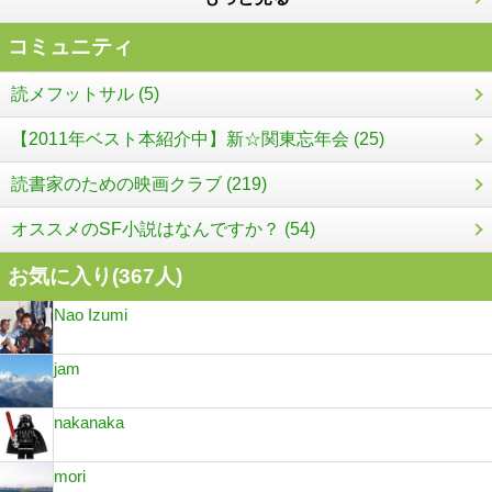
コミュニティ
読メフットサル (5)
【2011年ベスト本紹介中】新☆関東忘年会 (25)
読書家のための映画クラブ (219)
オススメのSF小説はなんですか？ (54)
お気に入り(
367
人)
Nao Izumi
jam
nakanaka
mori