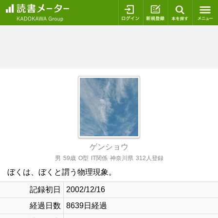
ログイン
新規登録
本を探
ゲンショウ
男
59歳
O型
IT関係
神奈川県
312人登録
ぼくは、ぼくと謂う物理現象。
記録初日
2002/12/16
経過日数
8639日経過