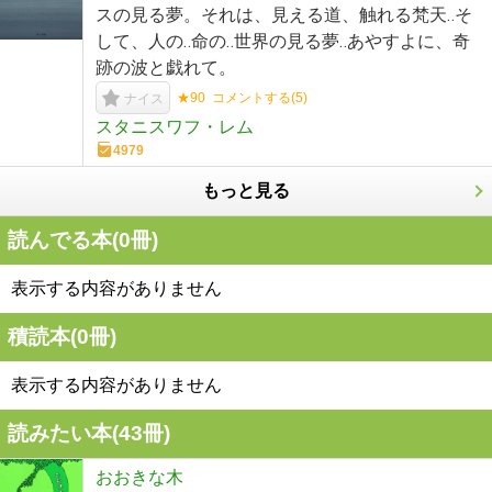
スの見る夢。それは、見える道、触れる梵天‥そ
して、人の‥命の‥世界の見る夢‥あやすよに、奇
跡の波と戯れて。
★90
コメントする(
5
)
ナイス
スタニスワフ・レム
4979
もっと見る
読んでる本(
0
冊)
表示する内容がありません
積読本(
0
冊)
表示する内容がありません
読みたい本(
43
冊)
おおきな木