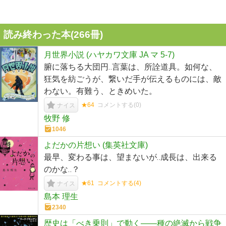
読み終わった本(
266
冊)
月世界小説 (ハヤカワ文庫 JA マ 5-7)
腑に落ちる大団円‥言葉は、所詮道具。如何な、
狂気を紡ごうが、繋いだ手が伝えるものには、敵
わない。有難う、ときめいた。
★64
コメントする(
0
)
ナイス
牧野 修
1046
よだかの片想い (集英社文庫)
最早、変わる事は、望まないが‥成長は、出来る
のかな‥？
★61
コメントする(
4
)
ナイス
島本 理生
2340
歴史は「べき乗則」で動く――種の絶滅から戦争