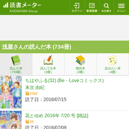
ログイン
新規登録
本を探
浅屋
さんの読んだ本 (734冊)
読んだ本
読んでる本
積読本
読みたい本
（734冊）
（0冊）
（0冊）
（4冊）
ちはやふる(32) (Be・Loveコミックス)
末次 由紀
2582
読了日：
2016/07/15
花とゆめ 2016年 7/20 号 [雑誌]
35
読了日：
2016/07/09