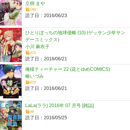
立樹 まや
190
読了日：
2016/06/23
ひとりぼっちの地球侵略 (10) (ゲッサン少年サン
デーコミックス)
小川 麻衣子
272
読了日：
2016/06/21
俺様ティーチャー 22 (花とゆめCOMICS)
椿いづみ
672
読了日：
2016/06/21
LaLa(ララ) 2016年 07 月号 [雑誌]
49
読了日：
2016/05/25