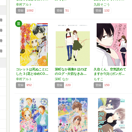
幸村アルト
九段そごう
登録
1092
登録
51
登録
132
冊
冊
冊
冊
コレットは死ぬことに
深町なか画集II ほのぼ
久住くん、空気読めて
した 3 (花とゆめCO…
のログ ~大切なきみ…
ますか?(3) (ガンガ…
幸村アルト
深町 なか
もすこ
登録
952
登録
220
登録
150
ー