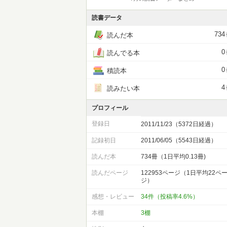
読書データ
734
読んだ本
0
読んでる本
0
積読本
4
読みたい本
プロフィール
登録日
2011/11/23（5372日経過）
記録初日
2011/06/05（5543日経過）
読んだ本
734冊（1日平均0.13冊)
読んだページ
122953ページ（1日平均22ペ
ジ）
感想・レビュー
34件（投稿率4.6%）
本棚
3棚