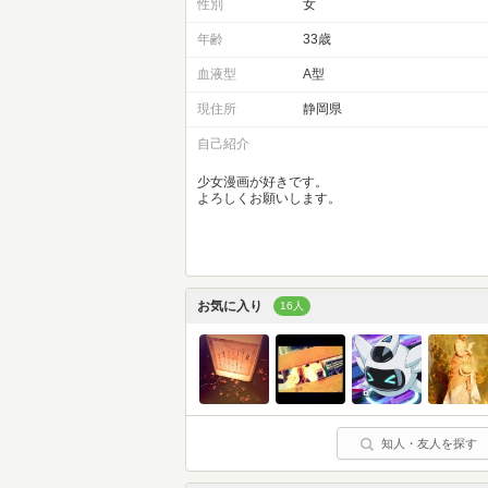
性別
女
年齢
33歳
血液型
A型
現住所
静岡県
自己紹介
少女漫画が好きです。
よろしくお願いします。
お気に入り
16人
知人・友人を探す