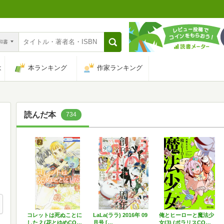
n和書
は
本ランキング
作家ランキング
読んだ本
734
コレットは死ぬことに
LaLa(ララ) 2016年 09
俺とヒーローと魔法少
した 2 (花とゆめCO…
月号 […
女(3) (ポラリスCO…