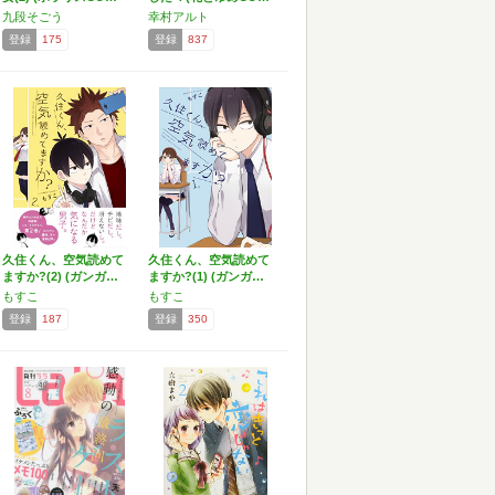
九段そごう
幸村アルト
登録
175
登録
837
久住くん、空気読めて
久住くん、空気読めて
ますか?(2) (ガンガ…
ますか?(1) (ガンガ…
もすこ
もすこ
登録
187
登録
350