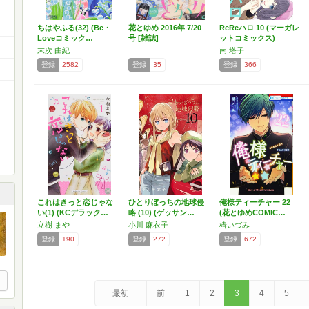
ちはやふる(32) (Be・
花とゆめ 2016年 7/20
ReReハロ 10 (マーガレ
Loveコミック…
号 [雑誌]
ットコミックス)
末次 由紀
南 塔子
登録
2582
登録
35
登録
366
これはきっと恋じゃな
ひとりぼっちの地球侵
俺様ティーチャー 22
い(1) (KCデラック…
略 (10) (ゲッサン…
(花とゆめCOMIC…
立樹 まや
小川 麻衣子
椿いづみ
登録
190
登録
272
登録
672
最初
前
1
2
3
4
5