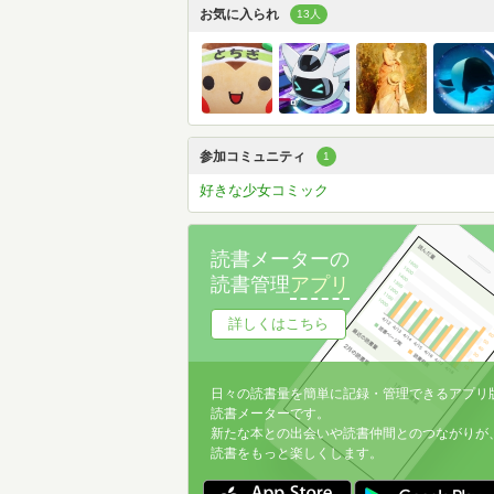
お気に入られ
13人
参加コミュニティ
1
好きな少女コミック
読書メーターの
読書管理
アプリ
詳しくはこちら
日々の読書量を簡単に記録・管理できるアプリ
読書メーターです。
新たな本との出会いや読書仲間とのつながりが
読書をもっと楽しくします。