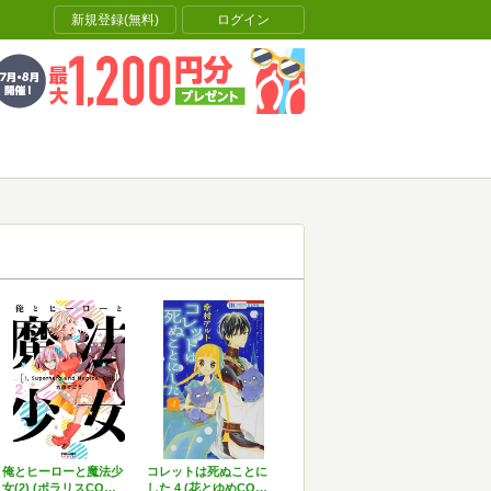
新規登録(無料)
ログイン
俺とヒーローと魔法少
コレットは死ぬことに
女(2) (ポラリスCO…
した 4 (花とゆめCO…