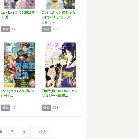
La・La (ラ ラ) 2016年
これはきっと恋じゃな
08 月…
い(2) (KCデラック…
立樹 まや
登録
47
登録
127
LaLa(ララ) 2016年 07
刀剣乱舞-ONLINE-アン
月号 […
ソロジー ~出陣…
登録
49
登録
223
6
7
次
最後