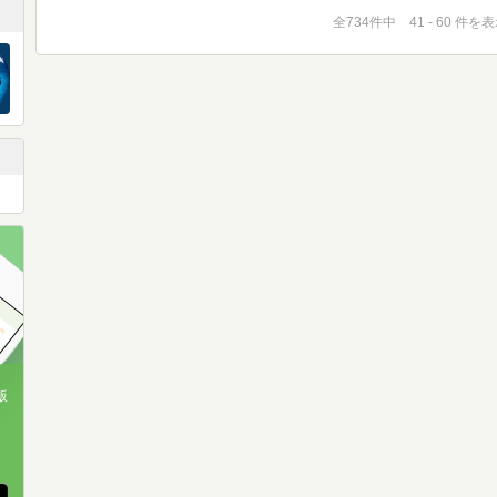
全734件中 41 - 60 件を
版
、