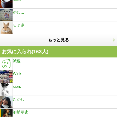
ゆにこ
ちょき
もっと見る
お気に入られ(
163
人)
誠也
Wink
xion,
たかし
加納恭史