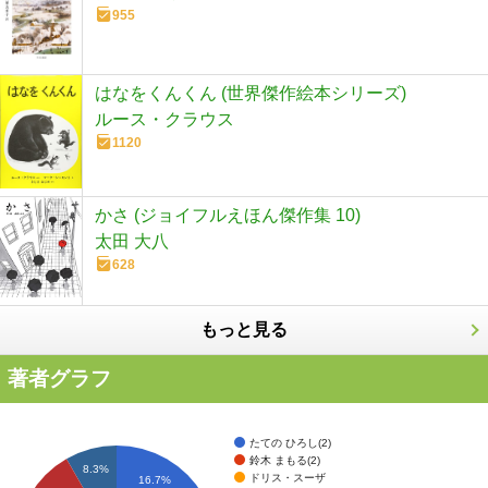
955
はなをくんくん (世界傑作絵本シリーズ)
ルース・クラウス
1120
かさ (ジョイフルえほん傑作集 10)
太田 大八
628
もっと見る
著者グラフ
たての ひろし(2)
鈴木 まもる(2)
8.3%
ドリス・スーザ
16.7%