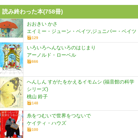
読み終わった本(
758
冊)
おおきい かさ
エイミー・ジューン・ベイツ,ジュニパー・ベイツ
129
いろいろへんないろのはじまり
アーノルド・ローベル
666
へんしん すがたをかえるイモムシ (福音館の科学
シリーズ)
桃山 鈴子
148
糸をつむいで世界をつないで
ケイティ・ハウズ
100