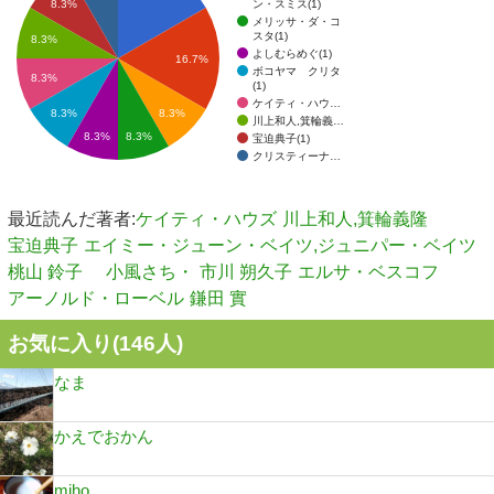
ン・スミス(1)
8.3%
メリッサ・ダ・コ
スタ(1)
8.3%
よしむらめぐ(1)
16.7%
ボコヤマ クリタ
8.3%
(1)
ケイティ・ハウ…
8.3%
8.3%
川上和人,箕輪義…
8.3%
8.3%
宝迫典子(1)
クリスティーナ…
最近読んだ著者:
ケイティ・ハウズ
川上和人,箕輪義隆
宝迫典子
エイミー・ジューン・ベイツ,ジュニパー・ベイツ
桃山 鈴子
小風さち・
市川 朔久子
エルサ・ベスコフ
アーノルド・ローベル
鎌田 實
お気に入り(
146
人)
なま
かえでおかん
miho