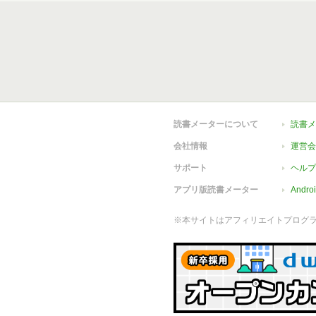
読書メーターについて
読書メ
会社情報
運営会
サポート
ヘルプ
アプリ版読書メーター
Andr
※本サイトはアフィリエイトプログ