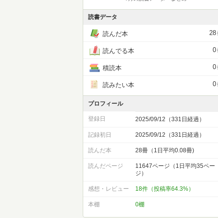
読書データ
28
読んだ本
0
読んでる本
0
積読本
0
読みたい本
プロフィール
登録日
2025/09/12（331日経過）
記録初日
2025/09/12（331日経過）
読んだ本
28冊（1日平均0.08冊)
読んだページ
11647ページ（1日平均35ペー
ジ）
感想・レビュー
18件（投稿率64.3%）
本棚
0棚