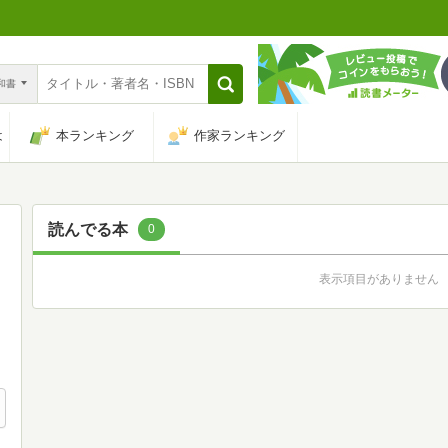
n和書
は
本ランキング
作家ランキング
読んでる本
0
表示項目がありません