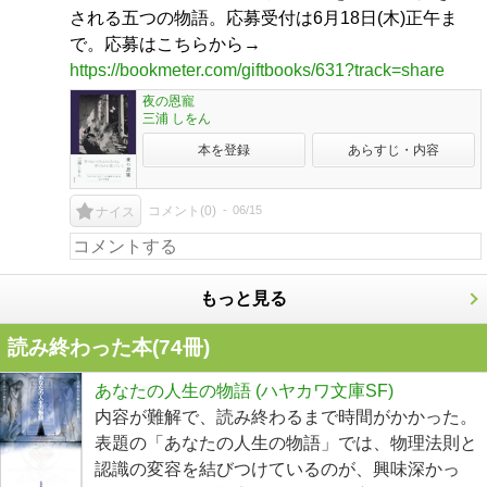
される五つの物語。応募受付は6月18日(木)正午ま
で。応募はこちらから→
https://bookmeter.com/giftbooks/631?track=share
夜の恩寵
三浦 しをん
本を登録
あらすじ・内容
コメント(
0
)
06/15
ナイス
もっと見る
読み終わった本(
74
冊)
あなたの人生の物語 (ハヤカワ文庫SF)
内容が難解で、読み終わるまで時間がかかった。
表題の「あなたの人生の物語」では、物理法則と
認識の変容を結びつけているのが、興味深かっ