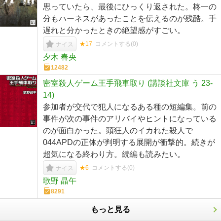
思っていたら、最後にひっくり返された。柊一の
分もハーネスがあったことを伝えるのが残酷。手
遅れと分かったときの絶望感がすごい。
★17
コメントする(
0
)
ナイス
夕木 春央
12482
密室殺人ゲーム王手飛車取り (講談社文庫 う 23-
14)
参加者が交代で犯人になるある種の短編集。前の
事件が次の事件のアリバイやヒントになっている
のが面白かった。頭狂人のイカれた殺人で
044APDの正体が判明する展開が衝撃的。続きが
超気になる終わり方。続編も読みたい。
★6
コメントする(
0
)
ナイス
歌野 晶午
8291
もっと見る