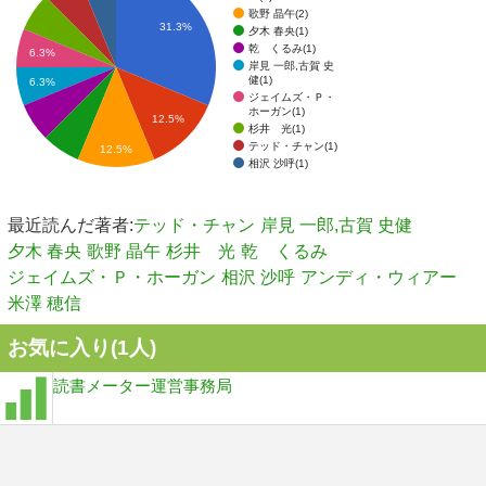
歌野 晶午(2)
31.3%
夕木 春央(1)
乾 くるみ(1)
6.3%
岸見 一郎,古賀 史
健(1)
6.3%
ジェイムズ・Ｐ・
ホーガン(1)
12.5%
杉井 光(1)
テッド・チャン(1)
12.5%
相沢 沙呼(1)
最近読んだ著者:
テッド・チャン
岸見 一郎,古賀 史健
夕木 春央
歌野 晶午
杉井 光
乾 くるみ
ジェイムズ・Ｐ・ホーガン
相沢 沙呼
アンディ・ウィアー
米澤 穂信
お気に入り(
1
人)
読書メーター運営事務局