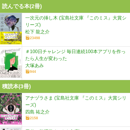
読んでる本(
2
冊)
一次元の挿し木 (宝島社文庫 『このミス』大賞シ
リーズ)
松下 龍之介
23498
＃100日チャレンジ 毎日連続100本アプリを作っ
たら人生が変わった
大塚あみ
944
積読本(
3
冊)
アナヅラさま (宝島社文庫 『このミス』大賞シリ
ーズ)
四島 祐之介
2158