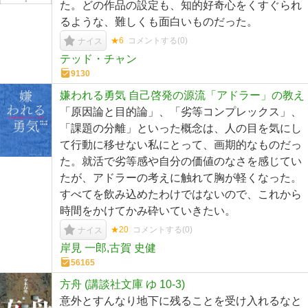
た。どの作品の設定も、知的好奇心をくすぐられ
るような、難しくも面白いものだった。
★6
コメントする(
0
)
ナイス
テッド・チャン
9130
嫌われる勇気 自己啓発の源流「アドラー」の教え
「原因論と目的論」、「劣等コンプレックス」、
「課題の分離」といった概念は、人の目を気にし
て行動に移せない私にとって、画期的なものだっ
た。就活で劣等感や自分の価値のなさを感じてい
たが、アドラーの考えに触れて胸が軽くなった。
すべてを飲み込めたわけではないので、これから
時間をかけてかみ砕いていきたい。
★20
コメントする(
0
)
ナイス
岸見 一郎,古賀 史健
56165
方舟 (講談社文庫 ゆ 10-3)
意外とすんなり地下に残ることを受け入れるなと