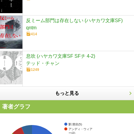
反ミーム部門は存在しない (ハヤカワ文庫SF)
qntm
414
息吹 (ハヤカワ文庫SF SFチ 4-2)
テッド・チャン
1249
もっと見る
著者グラフ
劉 慈欣(5)
アンディ・ウィア
ー(2)