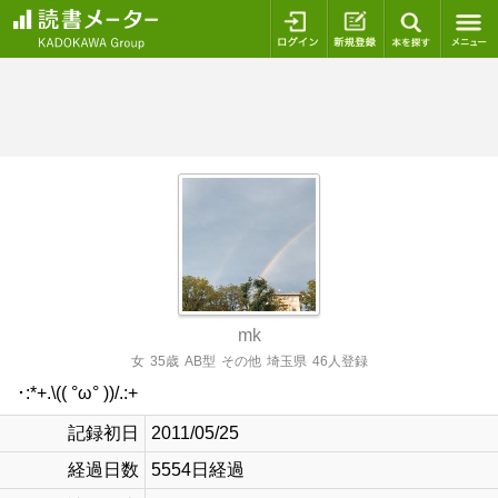
ログイン
新規登録
本を探
mk
女
35歳
AB型
その他
埼玉県
46人登録
･:*+.\(( °ω° ))/.:+
記録初日
2011/05/25
経過日数
5554日経過