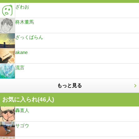
ざわお
柊木董馬
ざっくばらん
akane
流言
もっと見る
お気に入られ(
46
人)
轟直人
サゴウ