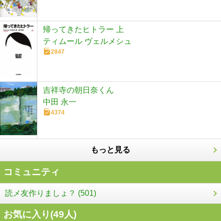
帰ってきたヒトラー 上
ティムール ヴェルメシュ
2847
吉祥寺の朝日奈くん
中田 永一
4374
もっと見る
コミュニティ
読メ友作りましょ？ (501)
お気に入り(
49
人)