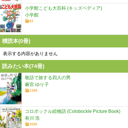
小学館こども大百科 (キッズペディア)
小学館
83
積読本(
0
冊)
表示する内容がありません
読みたい本(
74
冊)
敬語で旅する四人の男
麻宮 ゆり子
2386
コロボックル絵物語 (Colobockle Picture Book)
有川 浩
3080