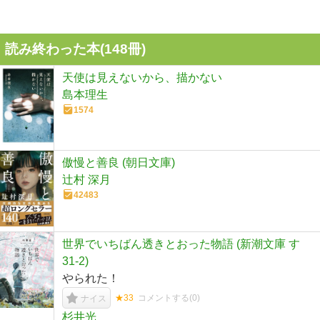
読み終わった本(
148
冊)
天使は見えないから、描かない
島本理生
1574
傲慢と善良 (朝日文庫)
辻村 深月
42483
世界でいちばん透きとおった物語 (新潮文庫 す
31-2)
やられた！
★33
コメントする(
0
)
ナイス
杉井光