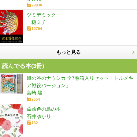
29938
ツミデミック
一穂ミチ
10794
もっと見る
読んでる本(
3
冊)
風の谷のナウシカ 全7巻箱入りセット「トルメキ
ア戦役バージョン」
宮崎 駿
2554
薔薇色の鳥の本
石井ゆかり
182