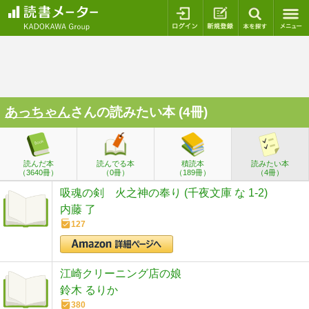
ログイン
新規登録
本を探
あっちゃん
さんの読みたい本 (4冊)
読んだ本
読んでる本
積読本
読みたい本
（3640冊）
（0冊）
（189冊）
（4冊）
吸魂の剣 火之神の奉り (千夜文庫 な 1-2)
内藤 了
127
江崎クリーニング店の娘
鈴木 るりか
380