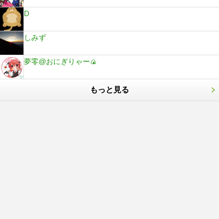
D
しみず
夢零@おにぎりゃー🍙
もっと見る