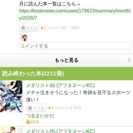
月に読んだ本一覧はこちら→
https://bookmeter.com/users/179623/summary/monthl
y/2026/7
コメント(
0
)
08/03
ナイス
★1
もっと見る
読み終わった本(
2211
冊)
メダリスト(6) (アフタヌーンKC)
メチャ泣きそうになった！奇跡を見守るスポーツ
凄い！
★1
コメントする(
0
)
ナイス
つるまいかだ
1216
メダリスト(5) (アフタヌーンKC)