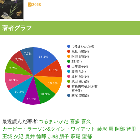
2068
著者グラフ
つるまいかだ(6)
浅見 理都(4)
7.7%
阿部 智里(4)
15.4%
7.7%
ZEN(4)
山岸凉子(4)
7.7%
10.3%
藤崎 竜(4)
辻村 深月(4)
10.3%
武田 綾乃(3)
10.3%
有栖川有栖,鈴木有
布子(3)
10.3%
10.3%
萩尾 望都(3)
10.3%
最近読んだ著者:
つるまいかだ
喜多 喜久
カービー・ラーソン&クイン・ワイアット
藤沢 周
阿部 智里
王城 夕紀
貫井 徳郎
加納 朋子
萩尾 望都