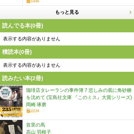
1446
もっと見る
読んでる本(
0
冊)
表示する内容がありません
積読本(
0
冊)
表示する内容がありません
読みたい本(
2
冊)
珈琲店タレーランの事件簿 7 悲しみの底に角砂糖
を沈めて (宝島社文庫 『このミス』大賞シリーズ)
岡崎 琢磨
2239
首里の馬
高山 羽根子