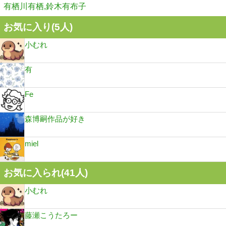
有栖川有栖,鈴木有布子
お気に入り(
5
人)
小むれ
有
Fe
森博嗣作品が好き
miel
お気に入られ(
41
人)
小むれ
藤瀬こうたろー