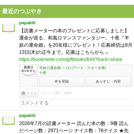
最近のつぶやき
papakiti
【読書メーターの本のプレゼントに応募しました】
運命が巡る、和風ロマンスファンタジー。十夜『半
妖の運命婚』を20名様にプレゼント！応募締切は8月
13日(木)の正午まで。応募はこちらから→
https://bookmeter.com/giftbooks/644?track=share
半妖の運命婚 一 (1) (アース・スター文庫)
十夜
本を登録
あらすじ・内容
コメント(
0
)
08/07
ナイス
papakiti
2026年7月の読書メーター 読んだ本の数：9冊 読ん
だページ数：2971ページ ナイス数：76ナイス ★先