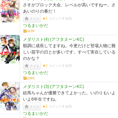
さすがブロック大会、レベルが高いですねー。さ
あいのりの番だ！
★1
コメントする(
0
)
ナイス
つるまいかだ
1235
メダリスト(4) (アフタヌーンKC)
順調に成長してますね。今更だけど登場人物に難
しい苗字の日とが多いです。すべて実在している
のかな？
★2
コメントする(
0
)
ナイス
つるまいかだ
1303
メダリスト(3) (アフタヌーンKC)
絵馬ちゃんが優勝できてよかった。いのりもいよ
いよ6年生ですね。
★2
コメントする(
0
)
ナイス
つるまいかだ