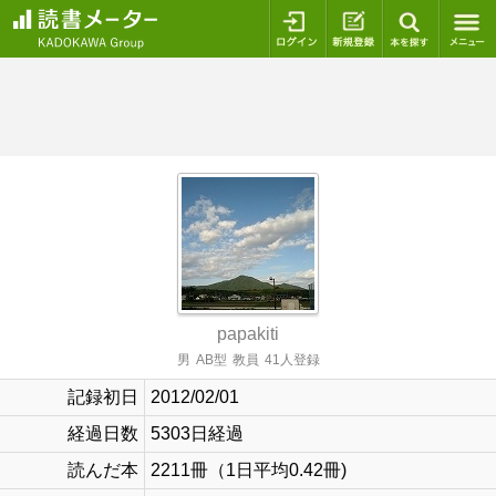
ログイン
新規登録
本を探
papakiti
男
AB型
教員
41人登録
記録初日
2012/02/01
経過日数
5303日経過
読んだ本
2211冊（1日平均0.42冊)