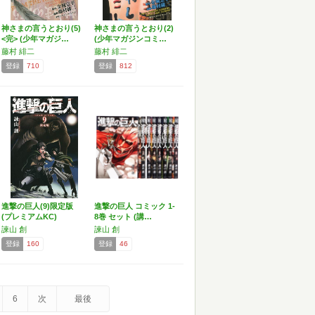
神さまの言うとおり(5)
神さまの言うとおり(2)
<完> (少年マガジ…
(少年マガジンコミ…
藤村 緋二
藤村 緋二
登録
710
登録
812
進撃の巨人(9)限定版
進撃の巨人 コミック 1-
(プレミアムKC)
8巻 セット (講…
諫山 創
諫山 創
登録
160
登録
46
6
次
最後