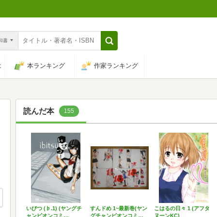
n和書
は
本ランキング
作家ランキング
読んだ本
155
いびつ (♭.1) (ヤングチ
すんドめ 1~最新巻(ヤン
こはるの日々 1 (アフタ
ャンピオンコミ…
グチャンピオンコミ…
ヌーンKC)