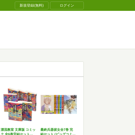
新規登録(無料)
ログイン
漂流教室 文庫版 コミッ
最終兵器彼女全7巻 完
ク 全6巻完結セット…
結セット (ビッグコミ…