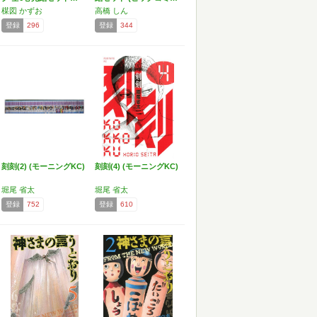
楳図 かずお
高橋 しん
登録
296
登録
344
刻刻(2) (モーニングKC)
刻刻(4) (モーニングKC)
堀尾 省太
堀尾 省太
登録
752
登録
610