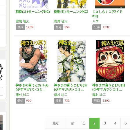
刻刻(1) (モーニングKC)
刻刻(5) (モーニングKC)
じょしらく 1 (ワイド
KC)
堀尾 省太
堀尾 省太
ヤス
登録
1255
登録
554
登録
1332
神さまの言うとおり(4)
神さまの言うとおり(3)
神さまの言うとおり(1)
(少年マガジンコミ…
(少年マガジンコミ…
(少年マガジンコミ…
藤村 緋二
藤村 緋二
藤村 緋二
登録
699
登録
735
登録
1292
最初
前
1
2
3
4
5