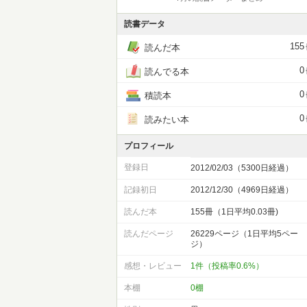
読書データ
155
読んだ本
0
読んでる本
0
積読本
0
読みたい本
プロフィール
登録日
2012/02/03（5300日経過）
記録初日
2012/12/30（4969日経過）
読んだ本
155冊（1日平均0.03冊)
読んだページ
26229ページ（1日平均5ペー
ジ）
感想・レビュー
1件（投稿率0.6%）
本棚
0棚