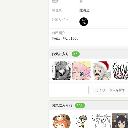
性別
男
現住所
北海道
外部サイト
自己紹介
Twitter @zip100p
お気に入り
5人
知人・友人を探す
お気に入られ
10人