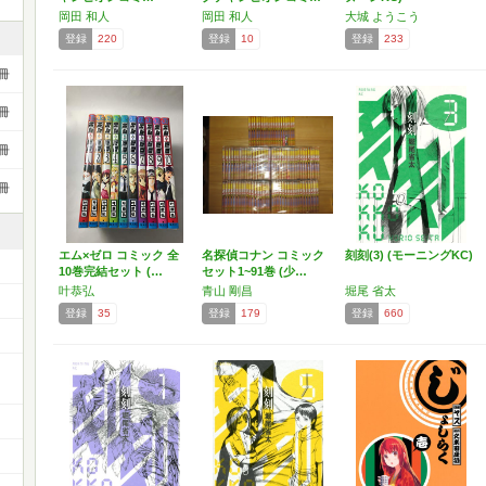
岡田 和人
岡田 和人
大城 ようこう
登録
220
登録
10
登録
233
冊
冊
冊
冊
エム×ゼロ コミック 全
名探偵コナン コミック
刻刻(3) (モーニングKC)
10巻完結セット (…
セット1~91巻 (少…
叶恭弘
青山 剛昌
堀尾 省太
登録
35
登録
179
登録
660