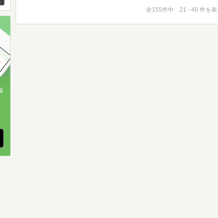
全155件中 21 - 40 件を
版
、