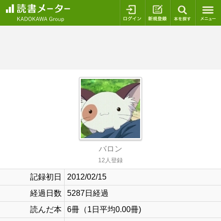
ログイン
新規登録
本を探
バロン
12人登録
記録初日
2012/02/15
経過日数
5287日経過
読んだ本
6冊（1日平均0.00冊)