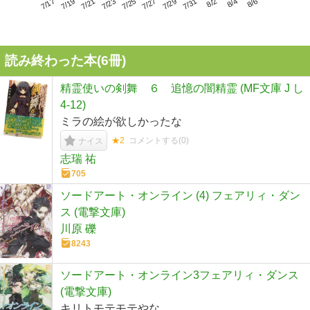
7/21
7/27
8/2
7/17
7/23
7/29
8/4
7/19
7/25
7/31
8/6
読み終わった本(
6
冊)
精霊使いの剣舞 ６ 追憶の闇精霊 (MF文庫 J し
4-12)
ミラの絵が欲しかったな
★2
コメントする(
0
)
ナイス
志瑞 祐
705
ソードアート・オンライン (4) フェアリィ・ダン
ス (電撃文庫)
川原 礫
8243
ソードアート・オンライン3フェアリィ・ダンス
(電撃文庫)
キリトモテモテやな