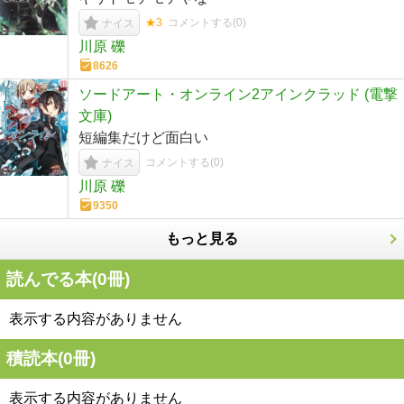
★3
コメントする(
0
)
ナイス
川原 礫
8626
ソードアート・オンライン2アインクラッド (電撃
文庫)
短編集だけど面白い
コメントする(
0
)
ナイス
川原 礫
9350
もっと見る
読んでる本(
0
冊)
表示する内容がありません
積読本(
0
冊)
表示する内容がありません