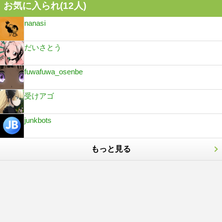
お気に入られ(
12
人)
nanasi
だいさとう
fuwafuwa_osenbe
受けアゴ
junkbots
もっと見る