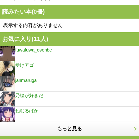
読みたい本(
0
冊)
表示する内容がありません
お気に入り(
11
人)
fuwafuwa_osenbe
受けアゴ
janmaruga
乃絵が好きだ
ねむるばか
もっと見る