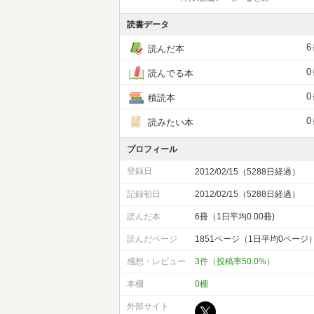
読書データ
6
読んだ本
0
読んでる本
0
積読本
0
読みたい本
プロフィール
登録日
2012/02/15（5288日経過）
記録初日
2012/02/15（5288日経過）
読んだ本
6冊（1日平均0.00冊)
読んだページ
1851ページ（1日平均0ページ
感想・レビュー
3件（投稿率50.0%）
本棚
0棚
外部サイト