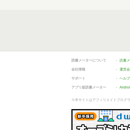
読書メーターについて
読書メ
会社情報
運営会
サポート
ヘルプ
アプリ版読書メーター
Andr
※本サイトはアフィリエイトプログ