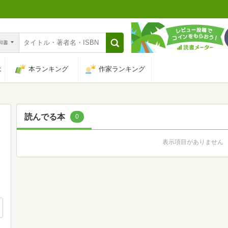
n和書
は
本ランキング
作家ランキング
読んでる本
0
表示項目がありません