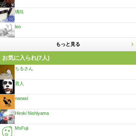
璃玖
leo
もっと見る
お気に入られ(
7
人)
ちるさん
貴人
nanasi
Hiroki Nishiyama
MsFuji