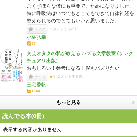
ごくずぼらな僕にも重要で、ためになりました。
特に呼吸法はいつでもどこでもできて自律神経を
整えられるのでとてもいいと思いました。
コメントする(
0
)
ナイス
小林弘幸
77
文芸オタクの私が教える バズる文章教室 (サンク
チュアリ出版)
おもしろい！参考になる！僕もバズりたい！
★4
コメントする(
0
)
ナイス
三宅香帆
1644
もっと見る
読んでる本(
0
冊)
表示する内容がありません