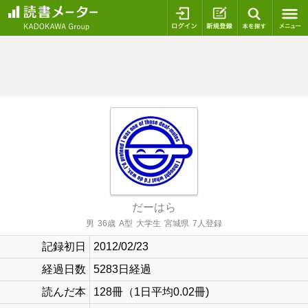
ログイン
新規登録
本を探
だーはら
男
36歳
A型
大学生
宮城県
7人登録
記録初日
2012/02/23
経過日数
5283日経過
読んだ本
128冊（1日平均0.02冊)