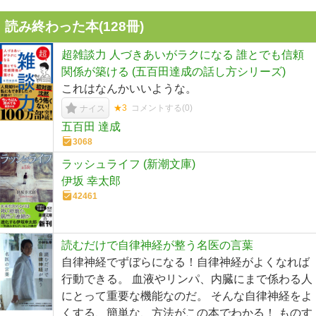
読み終わった本(
128
冊)
超雑談力 人づきあいがラクになる 誰とでも信頼
関係が築ける (五百田達成の話し方シリーズ)
これはなんかいいような。
★3
コメントする(
0
)
ナイス
五百田 達成
3068
ラッシュライフ (新潮文庫)
伊坂 幸太郎
42461
読むだけで自律神経が整う名医の言葉
自律神経でずぼらになる！自律神経がよくなれば
行動できる。 血液やリンパ、内臓にまで係わる人
にとって重要な機能なのだ。 そんな自律神経をよ
くする、簡単な、方法がこの本でわかる！ ものす