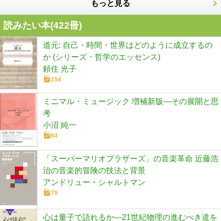
もっと見る
読みたい本(
422
冊)
道元: 自己・時間・世界はどのように成立するの
か (シリーズ・哲学のエッセンス)
頼住 光子
154
ミニマル・ミュージック 増補新版―その展開と思
考
小沼 純一
64
「スーパーマリオブラザーズ」の音楽革命 近藤浩
治の音楽的冒険の技法と背景
アンドリュー・シャルトマン
79
心は量子で語れるか―21世紀物理の進むべき道を