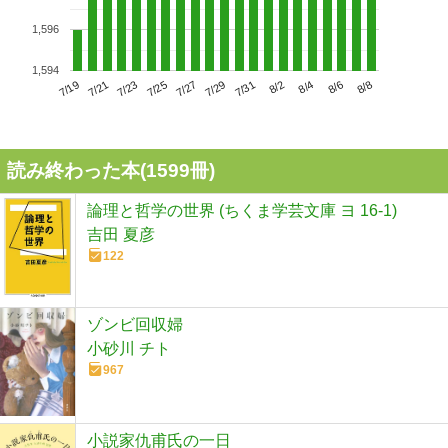
1,596
1,594
7/23
7/29
8/4
7/19
7/25
7/31
8/6
7/21
7/27
8/2
8/8
読み終わった本(
1599
冊)
論理と哲学の世界 (ちくま学芸文庫 ヨ 16-1)
吉田 夏彦
122
ゾンビ回収婦
小砂川 チト
967
小説家仇甫氏の一日