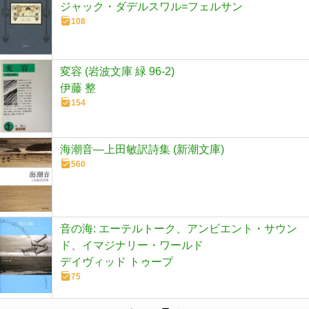
ジャック・ダデルスワル=フェルサン
108
変容 (岩波文庫 緑 96-2)
伊藤 整
154
海潮音―上田敏訳詩集 (新潮文庫)
560
音の海: エーテルトーク、アンビエント・サウン
ド、イマジナリー・ワールド
デイヴィッド トゥープ
75