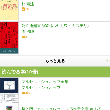
朴 泰遠
19
死亡通知書 宿命 (ハヤカワ・ミステリ)
周 浩暉
2
もっと見る
読んでる本(
10
冊)
マルセル・シュオッブ全集
マルセル・シュオッブ
300
超入門アカシックレコード (5次元文庫 ホ 1-3)