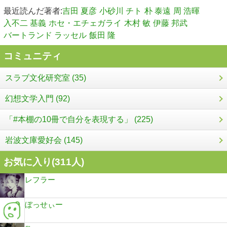
最近読んだ著者:
吉田 夏彦
小砂川 チト
朴 泰遠
周 浩暉
入不二 基義
ホセ・エチェガライ
木村 敏
伊藤 邦武
バートランド ラッセル
飯田 隆
コミュニティ
スラブ文化研究室 (35)
幻想文学入門 (92)
「#本棚の10冊で自分を表現する」 (225)
岩波文庫愛好会 (145)
お気に入り(
311
人)
レフラー
ぼっせぃー