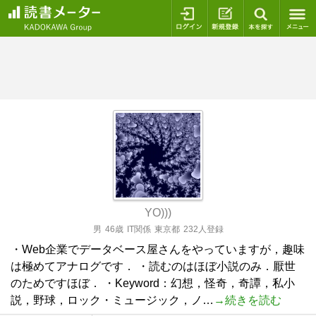
ログイン
新規登録
本を探
YO)))
男
46歳
IT関係
東京都
232人登録
・Web企業でデータベース屋さんをやっていますが，趣味
は極めてアナログです． ・読むのはほぼ小説のみ．厭世
のためですほぼ． ・Keyword：幻想，怪奇，奇譚，私小
説，野球，ロック・ミュージック，ノ…
→続きを読む