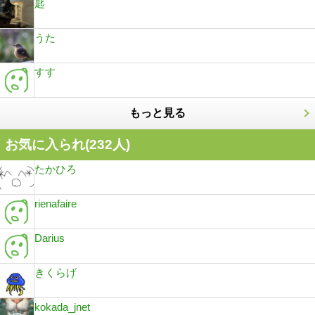
匙
うた
すす
もっと見る
お気に入られ(
232
人)
たかひろ
rienafaire
Darius
きくらげ
kokada_jnet