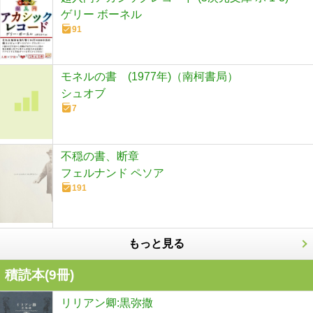
ゲリー ボーネル
91
モネルの書 (1977年)（南柯書局）
シュオブ
7
不穏の書、断章
フェルナンド ペソア
191
もっと見る
積読本(
9
冊)
リリアン卿:黒弥撒