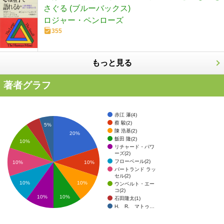
さぐる (ブルーバックス)
ロジャー・ペンローズ
355
もっと見る
著者グラフ
赤江 瀑(4)
蔡 駿(2)
5%
陳 浩基(2)
20%
飯田 隆(2)
10%
リチャード・パワ
ーズ(2)
フローベール(2)
10%
10%
バートランド ラッ
セル(2)
10%
10%
ウンベルト・エー
コ(2)
10%
10%
石田隆太(1)
H. R. マトゥ…