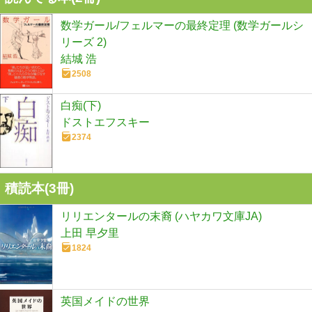
数学ガール/フェルマーの最終定理 (数学ガールシ
リーズ 2)
結城 浩
2508
白痴(下)
ドストエフスキー
2374
積読本(
3
冊)
リリエンタールの末裔 (ハヤカワ文庫JA)
上田 早夕里
1824
英国メイドの世界