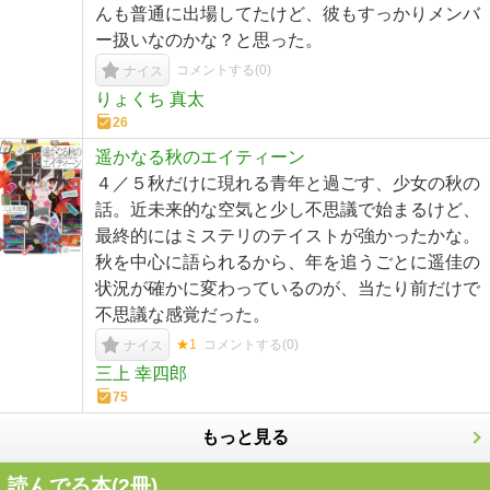
んも普通に出場してたけど、彼もすっかりメンバ
ー扱いなのかな？と思った。
コメントする(
0
)
ナイス
りょくち 真太
26
遥かなる秋のエイティーン
４／５秋だけに現れる青年と過ごす、少女の秋の
話。近未来的な空気と少し不思議で始まるけど、
最終的にはミステリのテイストが強かったかな。
秋を中心に語られるから、年を追うごとに遥佳の
状況が確かに変わっているのが、当たり前だけで
不思議な感覚だった。
★1
コメントする(
0
)
ナイス
三上 幸四郎
75
もっと見る
読んでる本(
2
冊)