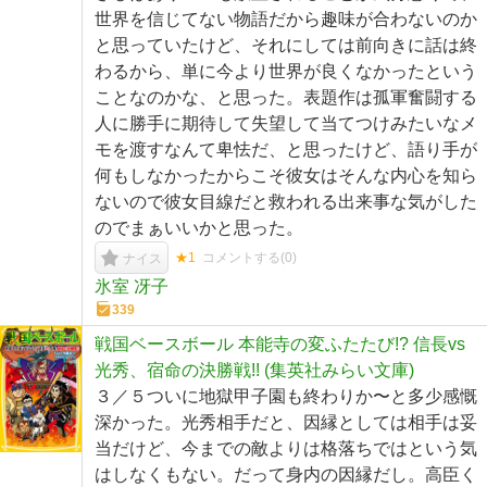
世界を信じてない物語だから趣味が合わないのか
と思っていたけど、それにしては前向きに話は終
わるから、単に今より世界が良くなかったという
ことなのかな、と思った。表題作は孤軍奮闘する
人に勝手に期待して失望して当てつけみたいなメ
モを渡すなんて卑怯だ、と思ったけど、語り手が
何もしなかったからこそ彼女はそんな内心を知ら
ないので彼女目線だと救われる出来事な気がした
のでまぁいいかと思った。
★1
コメントする(
0
)
ナイス
氷室 冴子
339
戦国ベースボール 本能寺の変ふたたび!? 信長vs
光秀、宿命の決勝戦!! (集英社みらい文庫)
３／５ついに地獄甲子園も終わりか〜と多少感慨
深かった。光秀相手だと、因縁としては相手は妥
当だけど、今までの敵よりは格落ちではという気
はしなくもない。だって身内の因縁だし。高臣く