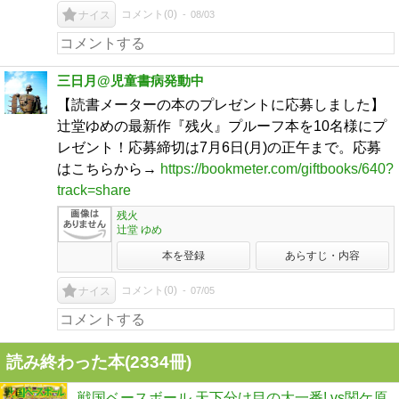
コメント(
0
)
08/03
ナイス
三日月@児童書病発動中
【読書メーターの本のプレゼントに応募しました】
辻堂ゆめの最新作『残火』プルーフ本を10名様にプ
レゼント！応募締切は7月6日(月)の正午まで。応募
はこちらから→
https://bookmeter.com/giftbooks/640?
track=share
残火
辻堂 ゆめ
本を登録
あらすじ・内容
コメント(
0
)
07/05
ナイス
読み終わった本(
2334
冊)
戦国ベースボール 天下分け目の大一番! vs関ケ原