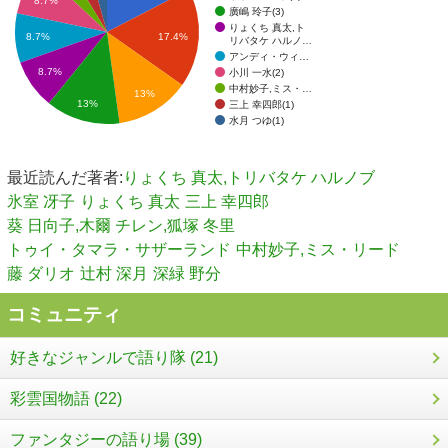
8.7%
廣嶋 玲子(3)
りょくち 真太,ト
17.4%
8.7%
リバタケ ハルノ…
アンディ・ウィ…
8.7%
小川 一水(2)
中村妙子,ミス・…
13%
13%
三上 幸四郎(1)
水月 つゆ(1)
最近読んだ著者:
りょくち 真太,トリバタケ ハルノブ
氷室 冴子
りょくち 真太
三上 幸四郎
葵 日向子,木爾 チレン,狐塚 冬里
トゥイ・タマラ・サザーランド
中村妙子,ミス・リード
藤 ダリオ
辻村 深月
深緑 野分
コミュニティ
好きなジャンルで語り隊 (21)
彩雲国物語 (22)
ファンタジーの語り場 (39)