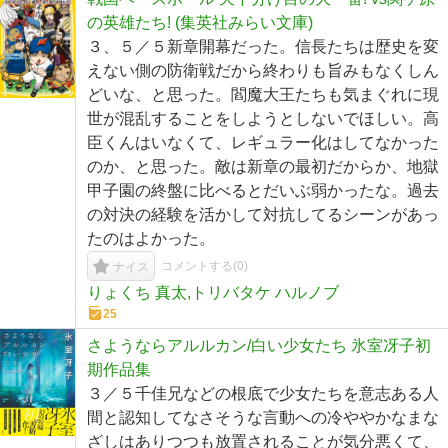
の英雄たち! (集英社みらい文庫)
３、５／５新章開幕だった。信長たちは歴史を変
えない側の防衛戦だから終わりも旨みもなくしん
どいな、と思った。閻魔大王たちも気まぐれに現
世が混乱することをしようとしないでほしい。高
臣くんはいなくて、レギュラー化はしてなかった
のか、と思った。敵は新章の最初だからか、地獄
甲子園の終盤に比べるとだいぶ弱かったな。過去
の対決の経験を活かして対抗してるシーンがあっ
たのはよかった。
コメントする(
0
)
ナイス
りょくち 真太,トリバタケ ハルノブ
25
さようならアルルカン/白い少女たち 氷室冴子初
期作品集
３／５千佳兄などの根底で少女たちを意志ある人
間と認知してなさそうな言動への冷ややかなまな
ざしはありつつも放置されることが気分悪くて、