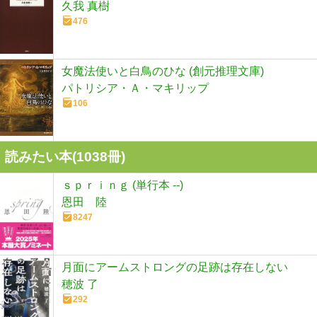
久我 真樹
476
女魔法使いと白鳥のひな (創元推理文庫)
パトリシア・Ａ・マキリップ
106
読みたい本(
1038
冊)
ｓｐｒｉｎｇ (単行本 --)
恩田 陸
8247
月面にアームストロングの足跡は存在しない
穂波 了
292