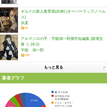
ギルドの新人教育係(自称) (オーバーラップノベル
ス)
浜柔
44
アルマジロの手：宇能鴻一郎傑作短編集 (新潮文
庫 う 28-2)
宇能 鴻一郎
290
もっと見る
著者グラフ
藤 ダリオ(4)
はやみね かお
る,K2商会(4)
17.4%
トゥイ・タマラ・
サザーランド(3)