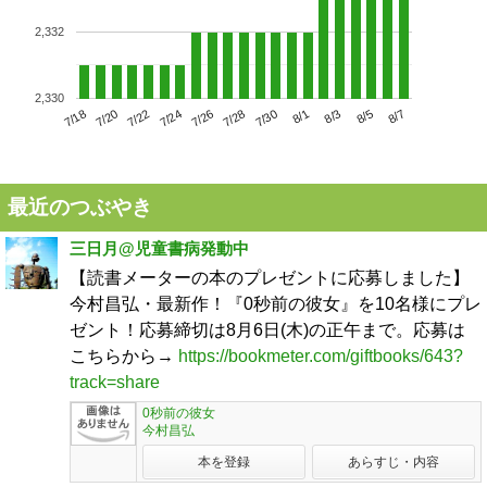
2,332
2,330
7/22
7/28
8/3
7/18
7/24
7/30
8/5
7/20
7/26
8/1
8/7
最近のつぶやき
三日月@児童書病発動中
【読書メーターの本のプレゼントに応募しました】
今村昌弘・最新作！『0秒前の彼女』を10名様にプレ
ゼント！応募締切は8月6日(木)の正午まで。応募は
こちらから→
https://bookmeter.com/giftbooks/643?
track=share
0秒前の彼女
今村昌弘
本を登録
あらすじ・内容