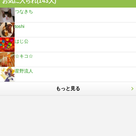
お気に入られ(
143
人)
つなきち
toshi
はじ公
☆キコ☆
星野流人
もっと見る