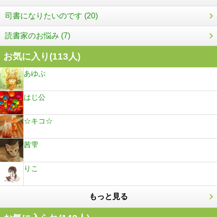
司書になりたいのです (20)
読書家のお悩み (7)
お気に入り(
113
人)
あゆぷ
はじ公
☆キコ☆
茜雫
りこ
もっと見る