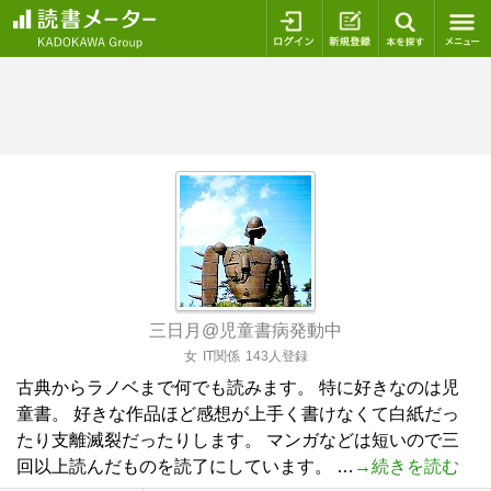
ログイン
新規登録
本を探
三日月@児童書病発動中
女
IT関係
143人登録
古典からラノベまで何でも読みます。 特に好きなのは児
童書。 好きな作品ほど感想が上手く書けなくて白紙だっ
たり支離滅裂だったりします。 マンガなどは短いので三
回以上読んだものを読了にしています。 …
→続きを読む