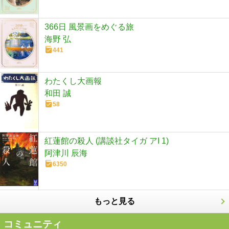
366日 風景画をめぐる旅
海野 弘
441
わたくし大画報
和田 誠
58
紅蓮館の殺人 (講談社タイガ アI 1)
阿津川 辰海
6350
もっと見る
コミュニティ