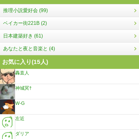
推理小説愛好会 (99)
ベイカー街221B (2)
日本建築好き (61)
あなたと夜と音楽と (4)
お気に入り(
15
人)
轟直人
神城冥†
W-G
左近
ダリア