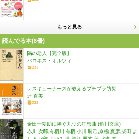
もっと見る
読んでる本(
6
冊)
隅の老人【完全版】
バロネス・オルツィ
233
レスキューナースが教えるプチプラ防災
辻 直美
233
金田一耕助に捧ぐ九つの狂想曲 (角川文庫)
赤川 次郎,有栖川 有栖,小川 勝己,京極 夏彦,柴田 よ
しき,服部 まゆみ,菅 浩江,栗本 薫,北森 鴻