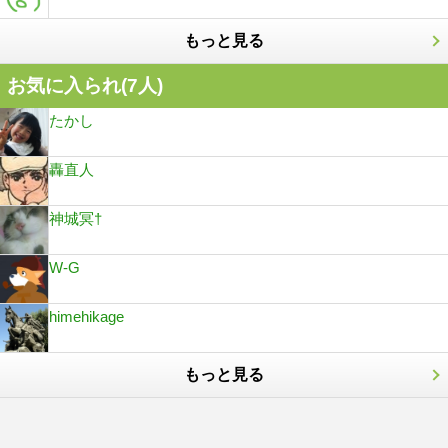
もっと見る
お気に入られ(
7
人)
たかし
轟直人
神城冥†
W-G
himehikage
もっと見る