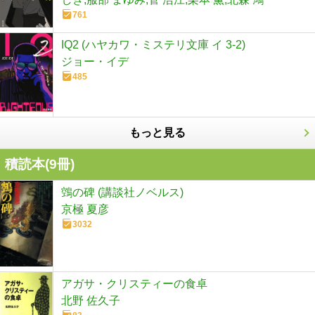
761
IQ2 (ハヤカワ・ミステリ文庫 イ 3-2)
ジョー・イデ
485
もっと見る
積読本(
9
冊)
鵼の碑 (講談社ノベルス)
京極 夏彦
3032
アガサ・クリスティーの食卓
北野 佐久子