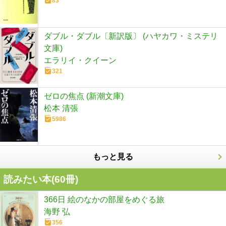
83
ダブル・ダブル〔新訳版〕 (ハヤカワ・ミステリ
文庫)
エラリイ・クイーン
321
ゼロの焦点 (新潮文庫)
松本 清張
5986
もっと見る
読みたい本(
60
冊)
366日 絵のなかの部屋をめぐる旅
海野 弘
356