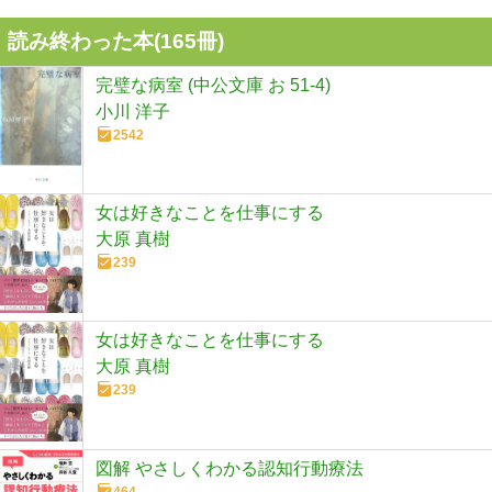
読み終わった本(
165
冊)
完璧な病室 (中公文庫 お 51-4)
小川 洋子
2542
女は好きなことを仕事にする
大原 真樹
239
女は好きなことを仕事にする
大原 真樹
239
図解 やさしくわかる認知行動療法
464