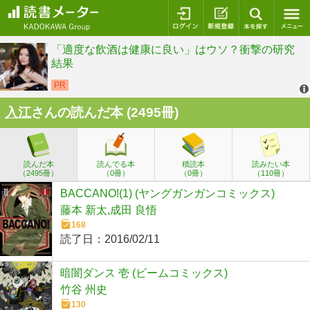
ログイン
新規登録
本を探
入江
さんの読んだ本 (2495冊)
読んだ本
読んでる本
積読本
読みたい本
（2495冊）
（0冊）
（0冊）
（110冊）
BACCANO!(1) (ヤングガンガンコミックス)
藤本 新太,成田 良悟
168
読了日：
2016/02/11
暗闇ダンス 壱 (ビームコミックス)
竹谷 州史
130