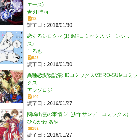
エース)
青刃 時雨
13
読了日：
2016/01/30
恋するシロクマ (1) (MFコミックス ジーンシリー
ズ)
ころも
526
読了日：
2016/01/30
異種恋愛物語集: IDコミックス/ZERO-SUMコミッ
クス
アンソロジー
192
読了日：
2016/01/27
國崎出雲の事情 14 (少年サンデーコミックス)
ひらかわ あや
182
読了日：
2016/01/27