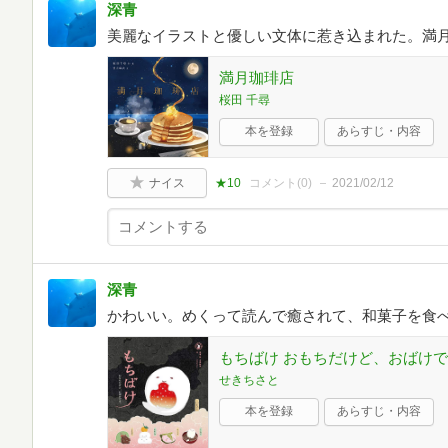
深青
美麗なイラストと優しい文体に惹き込まれた。満
満月珈琲店
桜田 千尋
本を登録
あらすじ・内容
ナイス
★10
コメント(
0
)
2021/02/12
深青
かわいい。めくって読んで癒されて、和菓子を食べ
もちばけ おもちだけど、おばけ
せきちさと
本を登録
あらすじ・内容