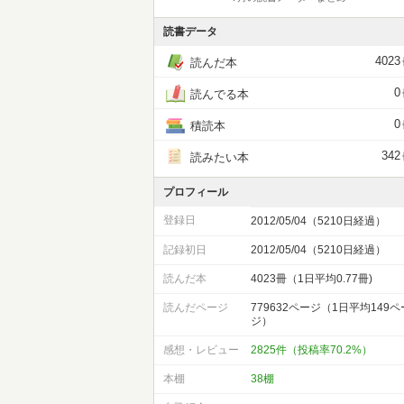
読書データ
4023
読んだ本
0
読んでる本
0
積読本
342
読みたい本
プロフィール
登録日
2012/05/04（5210日経過）
記録初日
2012/05/04（5210日経過）
読んだ本
4023冊（1日平均0.77冊)
読んだページ
779632ページ（1日平均149ペ
ジ）
感想・レビュー
2825件（投稿率70.2%）
本棚
38棚