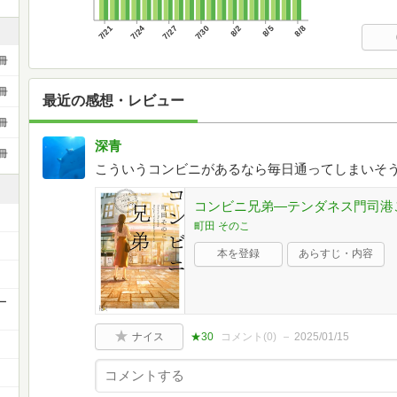
7/21
7/24
7/27
7/30
8/2
8/5
8/8
冊
冊
最近の感想・レビュー
冊
深青
冊
こういうコンビニがあるなら毎日通ってしまいそう
コンビニ兄弟―テンダネス門司港こが
町田 そのこ
本を登録
あらすじ・内容
ー
ナイス
★30
コメント(
0
)
2025/01/15