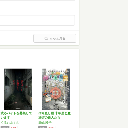
もっと見る
或るバイトを募集して
作り直し屋 十年屋と魔
います
法街の住人たち
くるむあくむ
廣嶋 玲子