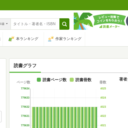
n和書
は
本ランキング
作家ランキング
読書グラフ
著者
読書ページ数
読書冊数
ページ数
冊数
779634
4025
779633
4024
779632
4023
779631
4022
779630
4021