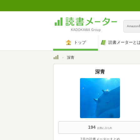
Amazo
トップ
読書メーターと
トップ
深青
深青
194
お気に入られ
7月の読書メーターまとめ