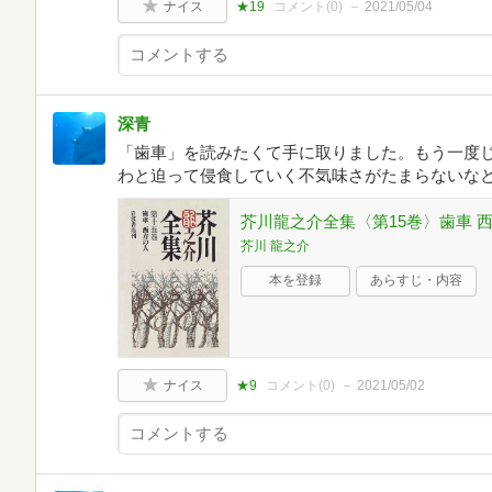
ナイス
★19
コメント(
0
)
2021/05/04
深青
「歯車」を読みたくて手に取りました。もう一度
わと迫って侵食していく不気味さがたまらないな
芥川龍之介全集〈第15巻〉歯車 
芥川 龍之介
本を登録
あらすじ・内容
ナイス
★9
コメント(
0
)
2021/05/02