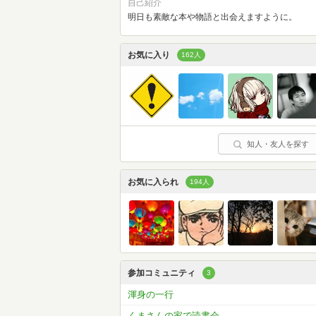
自己紹介
明日も素敵な本や物語と出会えますように。
お気に入り
162人
知人・友人を探す
お気に入られ
194人
参加コミュニティ
3
渾身の一行
くまさんの家で読書会