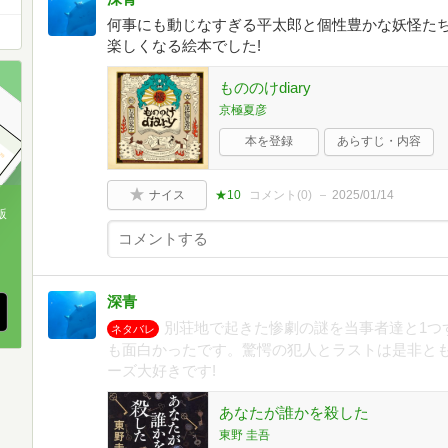
何事にも動じなすぎる平太郎と個性豊かな妖怪たち
楽しくなる絵本でした!
もののけdiary
京極夏彦
本を登録
あらすじ・内容
ナイス
★10
コメント(
0
)
2025/01/14
版
、
深青
別荘地で起きた惨劇の謎を当事者達と1つ
ネタバレ
も面白かったです。驚愕の犯人とラストは是非とも
ーズ大好きです!
あなたが誰かを殺した
東野 圭吾