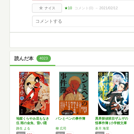
ナイス
★10
コメント(
0
)
2021/02/12
読んだ本
4023
地獄くらやみ花もなき
パンとペンの事件簿
異界探偵班目ザムザの
伍 雨の金魚、昏い隠
怪事件簿 (小学館文庫
れ…
…
路生 よる
柳 広司
蒼月 海里